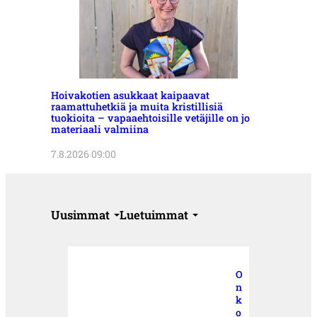
Hoivakotien asukkaat kaipaavat
raamattuhetkiä ja muita kristillisiä
tuokioita – vapaaehtoisille vetäjille on jo
materiaali valmiina
7.8.2026 09:00
Uusimmat
Luetuimmat
O
n
k
o