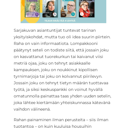
Sarjakuvan asiantuntijat tuntevat tarinan
yksityiskohdat, mutta tuo oli idea suurin piirtein.
Raha on vain informaatiota. Lompakkooni
päätynyt seteli on todiste siitä, että jossain joku
on kasvattanut tuorekurkun tai kaivanut viisi
metriä ojaa, joku on tehnyt asiakkaalle
kampauksen, joku on noukkinut kipollisen
tyrnimarjoja tai joku on kolvannut piirilevyn.
Jossain joku on tehnyt tietyn määrän tuottavaa
työtä, ja siksi keskuspankki on voinut hyvällä
omatunnolla painattaa taas yhden uuden setelin,
joka lähtee kiertämään yhteiskunnassa kätevänä
vaihdon välineenä.
Rahan painaminen ilman perusteita – siis ilman
tuotantoa – on kuin kuuluisa housuihin