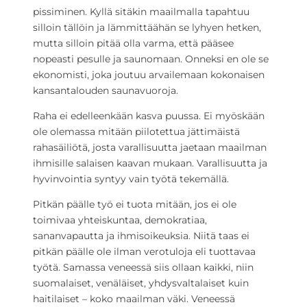
pissiminen. Kyllä sitäkin maailmalla tapahtuu
silloin tällöin ja lämmittäähän se lyhyen hetken,
mutta silloin pitää olla varma, että pääsee
nopeasti pesulle ja saunomaan. Onneksi en ole se
ekonomisti, joka joutuu arvailemaan kokonaisen
kansantalouden saunavuoroja.
Raha ei edelleenkään kasva puussa. Ei myöskään
ole olemassa mitään piilotettua jättimäistä
rahasäiliötä, josta varallisuutta jaetaan maailman
ihmisille salaisen kaavan mukaan. Varallisuutta ja
hyvinvointia syntyy vain työtä tekemällä.
Pitkän päälle työ ei tuota mitään, jos ei ole
toimivaa yhteiskuntaa, demokratiaa,
sananvapautta ja ihmisoikeuksia. Niitä taas ei
pitkän päälle ole ilman verotuloja eli tuottavaa
työtä. Samassa veneessä siis ollaan kaikki, niin
suomalaiset, venäläiset, yhdysvaltalaiset kuin
haitilaiset – koko maailman väki. Veneessä