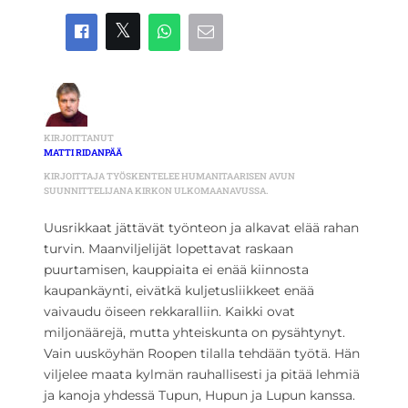
KIRJOITTANUT
MATTI RIDANPÄÄ
KIRJOITTAJA TYÖSKENTELEE HUMANITAARISEN AVUN
SUUNNITTELIJANA KIRKON ULKOMAANAVUSSA.
Uusrikkaat jättävät työnteon ja alkavat elää rahan
turvin. Maanviljelijät lopettavat raskaan
puurtamisen, kauppiaita ei enää kiinnosta
kaupankäynti, eivätkä kuljetusliikkeet enää
vaivaudu öiseen rekkaralliin. Kaikki ovat
miljonäärejä, mutta yhteiskunta on pysähtynyt.
Vain uusköyhän Roopen tilalla tehdään työtä. Hän
viljelee maata kylmän rauhallisesti ja pitää lehmiä
ja kanoja yhdessä Tupun, Hupun ja Lupun kanssa.