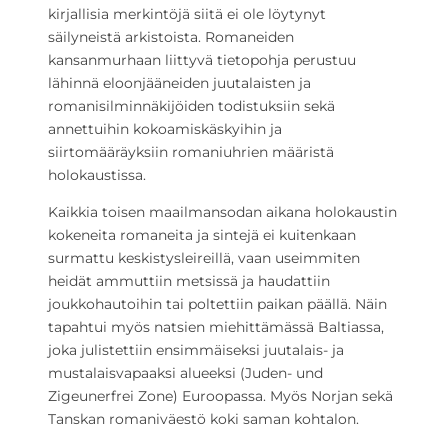
kirjallisia merkintöjä siitä ei ole löytynyt
säilyneistä arkistoista. Romaneiden
kansanmurhaan liittyvä tietopohja perustuu
lähinnä eloonjääneiden juutalaisten ja
romanisilminnäkijöiden todistuksiin sekä
annettuihin kokoamiskäskyihin ja
siirtomääräyksiin romaniuhrien määristä
holokaustissa.
Kaikkia toisen maailmansodan aikana holokaustin
kokeneita romaneita ja sintejä ei kuitenkaan
surmattu keskistysleireillä, vaan useimmiten
heidät ammuttiin metsissä ja haudattiin
joukkohautoihin tai poltettiin paikan päällä. Näin
tapahtui myös natsien miehittämässä Baltiassa,
joka julistettiin ensimmäiseksi juutalais- ja
mustalaisvapaaksi alueeksi (Juden- und
Zigeunerfrei Zone) Euroopassa. Myös Norjan sekä
Tanskan romaniväestö koki saman kohtalon.