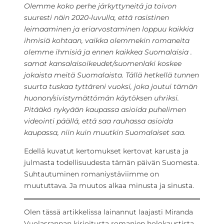
Olemme koko perhe järkyttyneitä ja toivon
suuresti näin 2020-luvulla, että rasistinen
leimaaminen ja eriarvostaminen loppuu kaikkia
ihmisiä kohtaan, vaikka olemmekin romaneita
olemme ihmisiä ja ennen kaikkea Suomalaisia .
samat kansalaisoikeudet/suomenlaki koskee
jokaista meitä Suomalaista. Tällä hetkellä tunnen
suurta tuskaa tyttäreni vuoksi, joka joutui tämän
huonon/sivistymättömän käytöksen uhriksi.
Pitääkö nykyään kaupassa asioida puhelimen
videointi päällä, että saa rauhassa asioida
kaupassa, niin kuin muutkin Suomalaiset saa.
Edellä kuvatut kertomukset kertovat karusta ja
julmasta todellisuudesta tämän päivän Suomesta.
Suhtautuminen romaniystäviimme on
muututtava. Ja muutos alkaa minusta ja sinusta.
Olen tässä artikkelissa lainannut laajasti Miranda
Vuolasrannan kirjoitusta romanien holokaustista,