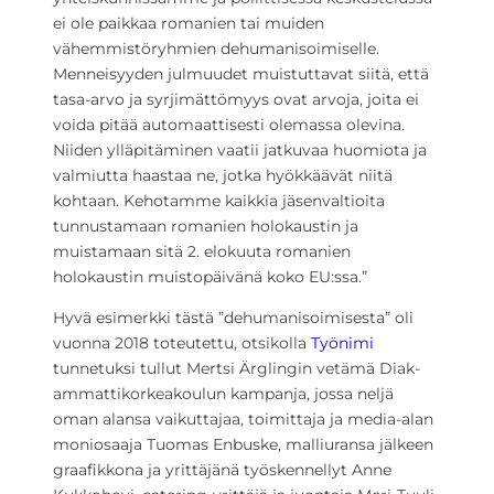
ei ole paikkaa romanien tai muiden
vähemmistöryhmien dehumanisoimiselle.
Menneisyyden julmuudet muistuttavat siitä, että
tasa-arvo ja syrjimättömyys ovat arvoja, joita ei
voida pitää automaattisesti olemassa olevina.
Niiden ylläpitäminen vaatii jatkuvaa huomiota ja
valmiutta haastaa ne, jotka hyökkäävät niitä
kohtaan. Kehotamme kaikkia jäsenvaltioita
tunnustamaan romanien holokaustin ja
muistamaan sitä 2. elokuuta romanien
holokaustin muistopäivänä koko EU:ssa.”
Hyvä esimerkki tästä ”dehumanisoimisesta” oli
vuonna 2018 toteutettu, otsikolla
Työnimi
tunnetuksi tullut Mertsi Ärglingin vetämä Diak-
ammattikorkeakoulun kampanja, jossa neljä
oman alansa vaikuttajaa, toimittaja ja media-alan
moniosaaja Tuomas Enbuske, malliuransa jälkeen
graafikkona ja yrittäjänä työskennellyt Anne