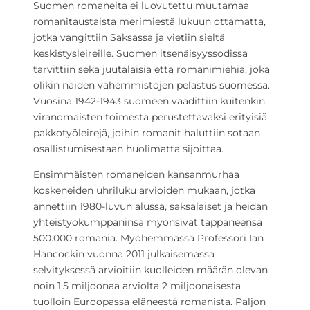
Suomen romaneita ei luovutettu muutamaa
romanitaustaista merimiestä lukuun ottamatta,
jotka vangittiin Saksassa ja vietiin sieltä
keskistysleireille. Suomen itsenäisyyssodissa
tarvittiin sekä juutalaisia että romanimiehiä, joka
olikin näiden vähemmistöjen pelastus suomessa.
Vuosina 1942-1943 suomeen vaadittiin kuitenkin
viranomaisten toimesta perustettavaksi erityisiä
pakkotyöleirejä, joihin romanit haluttiin sotaan
osallistumisestaan huolimatta sijoittaa.
Ensimmäisten romaneiden kansanmurhaa
koskeneiden uhriluku arvioiden mukaan, jotka
annettiin 1980-luvun alussa, saksalaiset ja heidän
yhteistyökumppaninsa myönsivät tappaneensa
500.000 romania. Myöhemmässä Professori Ian
Hancockin vuonna 2011 julkaisemassa
selvityksessä arvioitiin kuolleiden määrän olevan
noin 1,5 miljoonaa arviolta 2 miljoonaisesta
tuolloin Euroopassa eläneestä romanista. Paljon