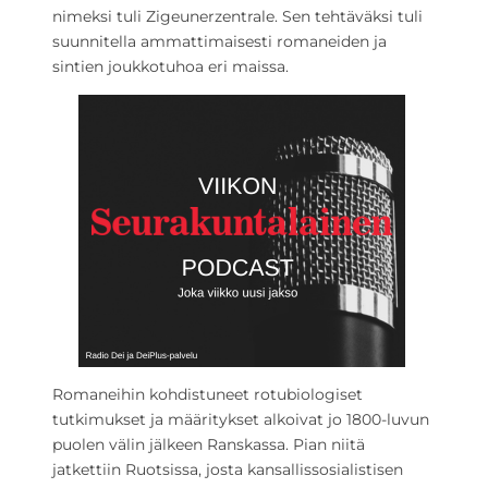
nimeksi tuli Zigeunerzentrale. Sen tehtäväksi tuli
suunnitella ammattimaisesti romaneiden ja
sintien joukkotuhoa eri maissa.
Romaneihin kohdistuneet rotubiologiset
tutkimukset ja määritykset alkoivat jo 1800-luvun
puolen välin jälkeen Ranskassa. Pian niitä
jatkettiin Ruotsissa, josta kansallissosialistisen