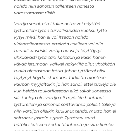
nähdä niin sanotun tallenteen hänestä
varastamassa riisiä.
Vartija sanoi, ettei tallennetta voi näyttää
tyttärelleni tytön turvallisuuden vuoksi. Tyttö
kysyi miksi hän ei voi itseään nähdä
videotallenteesta, etteihän itselleen voi olla
turvallisuusriski. vartija huusi ja käyttäytyi
uhkaavasti tytärtäni kohtaan ja käski hänen
käydä istumaan, vaikkei näkyvillä ollut yhtäkään
tuolia ainoastaan lattia, johon tyttäreni olisi
täytynyt käydä istumaan. Tarkistin tilanteen
kaupan myyjältäkin ja hän sanoi, ettei tuoleja ole
kun heidän taukotilassaan eikä takahuoneessa
siis tuoleja ole. vartija oli myöskin huutanut
tyttärelleni ja sanonut soittavansa poliisit tälle ja
niin vartijan olisikin kuulunut tehdä, mutta hän ei
soittanut jostain syystä. Tyttäreni soitti
hätäkeskukseen kertoi tilanteesta ja siitä kuinka