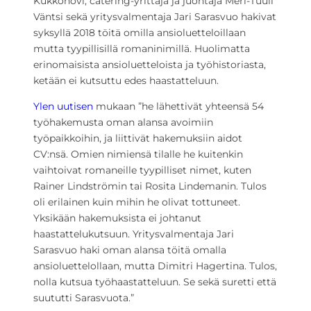
Kukkohovi, catering-yrittäjä ja juontaja Meri-Tuuli
Väntsi sekä yritysvalmentaja Jari Sarasvuo hakivat
syksyllä 2018 töitä omilla ansioluetteloillaan
mutta tyypillisillä romaninimillä. Huolimatta
erinomaisista ansioluetteloista ja työhistoriasta,
ketään ei kutsuttu edes haastatteluun.
Ylen uutisen
mukaan ”he lähettivät yhteensä 54
työhakemusta oman alansa avoimiin
työpaikkoihin, ja liittivät hakemuksiin aidot
CV:nsä. Omien nimiensä tilalle he kuitenkin
vaihtoivat romaneille tyypilliset nimet, kuten
Rainer Lindströmin tai Rosita Lindemanin. Tulos
oli erilainen kuin mihin he olivat tottuneet.
Yksikään hakemuksista ei johtanut
haastattelukutsuun. Yritysvalmentaja Jari
Sarasvuo haki oman alansa töitä omalla
ansioluettelollaan, mutta Dimitri Hagertina. Tulos,
nolla kutsua työhaastatteluun. Se sekä suretti että
suututti Sarasvuota.”