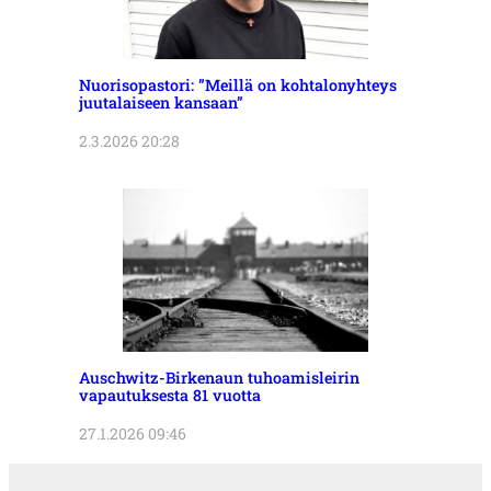
Nuorisopastori: ”Meillä on kohtalonyhteys
juutalaiseen kansaan”
2.3.2026 20:28
Auschwitz-Birkenaun tuhoamisleirin
vapautuksesta 81 vuotta
27.1.2026 09:46