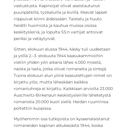
vastustusta. Kapinoijat olivat aseistautunut
puunpätkillä, työkaluilla ja kivillä. Itkevät lapset
riippuivat kiinni äideissään. Taistelu ja huuto
herätti huomiota ja kauhua muissa osissa
keskitysleiriä, ja lopulta SS:n vartijat antoivat
periksi ja vetäytyivät.
Sitten, elokuun alussa 1944, käsky tuli uudestaan ​​
ja yöllä 2.–3. elokuuta 1944 kaasukammioihin
vietiin yhden yön aikana lähes 4.000 miestä,
naista ​​ja lasta, jotka olivat romaneita ja sintejä.
Tuona elokuun alun yönä kaasutettujen nimet on
kirjattu ylös, mutta läheskään kaikkia
romaniuhreja ei kirjattu. Kaikkiaan arviolta 23.000
Auschwitz-Birkenaun keskistysleirille lähetetystä
romanista 20.000 kuoli siellä. Heidän ruumiinsa
poltettiin kuopissa.
Myöhemmin osa tutkijoista on kyseenalaistanut
romaneiden kapinan alkukesästä 1944, koska