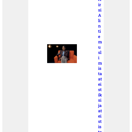
ir
si
A
li
n
ti
e
m
u
sl
i
m
is
ta
at
ei
st
ik
si
ja
at
ei
st
is
ta