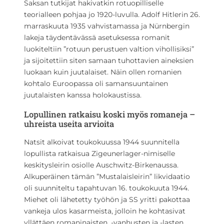
Saksan tutkijat hakivatkin rotuopilliselle
teorialleen pohjaa jo 1920-luvulla. Adolf Hitlerin 26.
marraskuuta 1935 vahvistamassa ja Nürnbergin
lakeja täydentävässä asetuksessa romanit
luokiteltiin ”rotuun perustuen valtion vihollisiksi”
ja sijoitettiin siten samaan tuhottavien aineksien
luokaan kuin juutalaiset. Näin ollen romanien
kohtalo Euroopassa oli samansuuntainen
juutalaisten kanssa holokaustissa.
Lopullinen ratkaisu koski myös romaneja –
uhreista useita arvioita
Natsit alkoivat toukokuussa 1944 suunnitella
lopullista ratkaisua Zigeunerlager-nimiselle
keskitysleirin osiolle Auschwitz-Birkenaussa.
Alkuperäinen tämän ”Mustalaisleirin” likvidaatio
oli suunniteltu tapahtuvan 16. toukokuuta 1944.
Miehet oli lähetetty työhön ja SS yritti pakottaa
vankeja ulos kasarmeista, jolloin he kohtasivat
yllättäen romaninaisten, -vanhusten ja -lasten