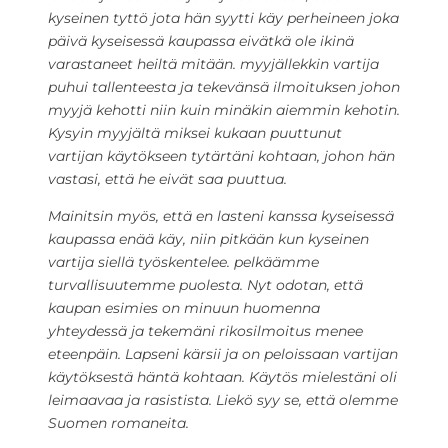
kyseinen tyttö jota hän syytti käy perheineen joka
päivä kyseisessä kaupassa eivätkä ole ikinä
varastaneet heiltä mitään. myyjällekkin vartija
puhui tallenteesta ja tekevänsä ilmoituksen johon
myyjä kehotti niin kuin minäkin aiemmin kehotin.
Kysyin myyjältä miksei kukaan puuttunut
vartijan käytökseen tytärtäni kohtaan, johon hän
vastasi, että he eivät saa puuttua.
Mainitsin myös, että en lasteni kanssa kyseisessä
kaupassa enää käy, niin pitkään kun kyseinen
vartija siellä työskentelee. pelkäämme
turvallisuutemme puolesta. Nyt odotan, että
kaupan esimies on minuun huomenna
yhteydessä ja tekemäni rikosilmoitus menee
eteenpäin. Lapseni kärsii ja on peloissaan vartijan
käytöksestä häntä kohtaan. Käytös mielestäni oli
leimaavaa ja rasistista. Liekö syy se, että olemme
Suomen romaneita.