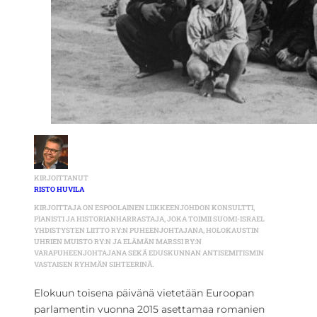
KIRJOITTANUT
RISTO HUVILA
KIRJOITTAJA ON ESPOOLAINEN LIIKKEENJOHDON KONSULTTI,
PIANISTI JA HISTORIANHARRASTAJA, JOKA TOIMII SUOMI-ISRAEL
YHDISTYSTEN LIITTO RY:N PUHEENJOHTAJANA, HOLOKAUSTIN
UHRIEN MUISTO RY:N JA ELÄMÄN MARSSI RY:N
VARAPUHEENJOHTAJANA SEKÄ EDUSKUNNAN ANTISEMITISMIN
VASTAISEN RYHMÄN SIHTEERINÄ.
Elokuun toisena päivänä vietetään Euroopan
parlamentin vuonna 2015 asettamaa romanien