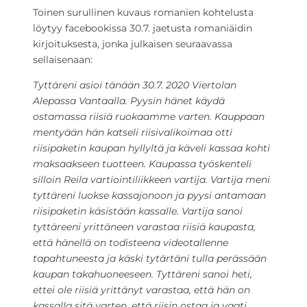
Toinen surullinen kuvaus romanien kohtelusta
löytyy facebookissa 30.7. jaetusta romaniäidin
kirjoituksesta, jonka julkaisen seuraavassa
sellaisenaan:
Tyttäreni asioi tänään 30.7. 2020 Viertolan
Alepassa Vantaalla. Pyysin hänet käydä
ostamassa riisiä ruokaamme varten. Kauppaan
mentyään hän katseli riisivalikoimaa otti
riisipaketin kaupan hyllyltä ja käveli kassaa kohti
maksaakseen tuotteen. Kaupassa työskenteli
silloin Reila vartiointiliikkeen vartija. Vartija meni
tyttäreni luokse kassajonoon ja pyysi antamaan
riisipaketin käsistään kassalle. Vartija sanoi
tyttäreeni yrittäneen varastaa riisiä kaupasta,
että hänellä on todisteena videotallenne
tapahtuneesta ja käski tytärtäni tulla perässään
kaupan takahuoneeseen. Tyttäreni sanoi heti,
ettei ole riisiä yrittänyt varastaa, että hän on
kassalla sitä varten, että riisin ostaa ja vaati