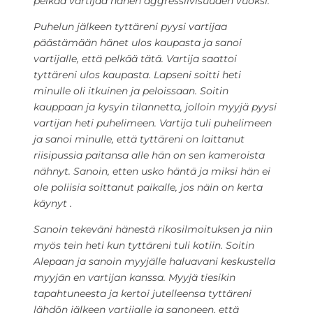
pelkää vartijaa hänen aggressiivisuuden vuoksi.
Puhelun jälkeen tyttäreni pyysi vartijaa
päästämään hänet ulos kaupasta ja sanoi
vartijalle, että pelkää tätä. Vartija saattoi
tyttäreni ulos kaupasta. Lapseni soitti heti
minulle oli itkuinen ja peloissaan. Soitin
kauppaan ja kysyin tilannetta, jolloin myyjä pyysi
vartijan heti puhelimeen. Vartija tuli puhelimeen
ja sanoi minulle, että tyttäreni on laittanut
riisipussia paitansa alle hän on sen kameroista
nähnyt. Sanoin, etten usko häntä ja miksi hän ei
ole poliisia soittanut paikalle, jos näin on kerta
käynyt .
Sanoin tekeväni hänestä rikosilmoituksen ja niin
myös tein heti kun tyttäreni tuli kotiin. Soitin
Alepaan ja sanoin myyjälle haluavani keskustella
myyjän en vartijan kanssa. Myyjä tiesikin
tapahtuneesta ja kertoi jutelleensa tyttäreni
lähdön jälkeen vartijalle ja sanoneen, että