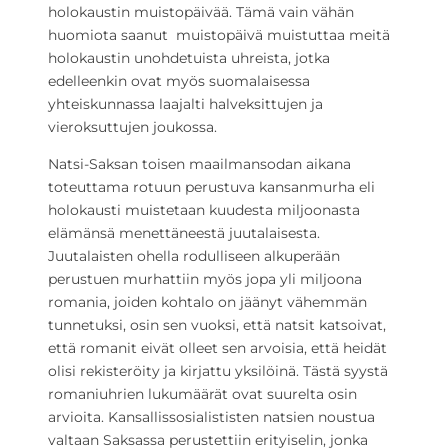
holokaustin muistopäivää. Tämä vain vähän
huomiota saanut muistopäivä muistuttaa meitä
holokaustin unohdetuista uhreista, jotka
edelleenkin ovat myös suomalaisessa
yhteiskunnassa laajalti halveksittujen ja
vieroksuttujen joukossa.
Natsi-Saksan toisen maailmansodan aikana
toteuttama rotuun perustuva kansanmurha eli
holokausti muistetaan kuudesta miljoonasta
elämänsä menettäneestä juutalaisesta.
Juutalaisten ohella rodulliseen alkuperään
perustuen murhattiin myös jopa yli miljoona
romania, joiden kohtalo on jäänyt vähemmän
tunnetuksi, osin sen vuoksi, että natsit katsoivat,
että romanit eivät olleet sen arvoisia, että heidät
olisi rekisteröity ja kirjattu yksilöinä. Tästä syystä
romaniuhrien lukumäärät ovat suurelta osin
arvioita. Kansallissosialististen natsien noustua
valtaan Saksassa perustettiin erityiselin, jonka