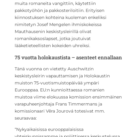
muita romaneita vangittiin, käytettiin
pakkotyöhön ja pakkosteriloitiin. Erityisen
kiinnostuksen kohteina kuoleman enkeliksi
nimitetyn Josef Mengelen ihmiskokeissa
Mauthausenin keskistysleirillä olivat
romanikaksoslapset, jotka joutuivat
lääketieteellisten kokeiden uhreiksi.
75 vuotta holokaustista – asenteet ennallaan
Tänä vuonna on vietetty Auschwitzin
keskistysleirin vapauttamisen ja Holokaustin
muiston 75-vuotismuistopäivää ympäri
Eurooppaa. EU:n kunnioittaessa romanien
muistoa viime elokuussa komission ensimmäinen
varapuheenjohtaja Frans Timmermans ja
komissionaari Věra Jourová totesivat mm.
seuraavaa:
“Nykyaikaisissa eurooppalaisissa
yhteiskunnissamme ja poliittisessa keskustelussa