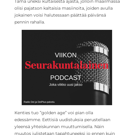
Tämä uneksi kultaisesta ajasta, jolloin maailmassa
olisi pajatson kaltaisia masiinoita, joiden avulla
jokainen voisi halutessaan päättää päivänsä
pennin rahalla.
Kenties tuo ”golden age” voi pian olla
edessämme. Eettisiä uudistuksia perustellaan
yleensä yhteiskunnan muuttumisella. Näin
muutos julistetaan tapahtuneeksi jo ennen kuin