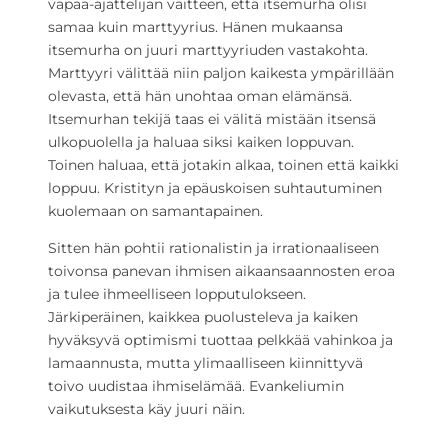
vapaa-ajattelijan väitteen, että itsemurha olisi
samaa kuin marttyyrius. Hänen mukaansa
itsemurha on juuri marttyyriuden vastakohta.
Marttyyri välittää niin paljon kaikesta ympärillään
olevasta, että hän unohtaa oman elämänsä.
Itsemurhan tekijä taas ei välitä mistään itsensä
ulkopuolella ja haluaa siksi kaiken loppuvan.
Toinen haluaa, että jotakin alkaa, toinen että kaikki
loppuu. Kristityn ja epäuskoisen suhtautuminen
kuolemaan on samantapainen.
Sitten hän pohtii rationalistin ja irrationaaliseen
toivonsa panevan ihmisen aikaansaannosten eroa
ja tulee ihmeelliseen lopputulokseen.
Järkiperäinen, kaikkea puolusteleva ja kaiken
hyväksyvä optimismi tuottaa pelkkää vahinkoa ja
lamaannusta, mutta ylimaalliseen kiinnittyvä
toivo uudistaa ihmiselämää. Evankeliumin
vaikutuksesta käy juuri näin.