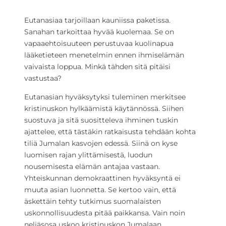
Eutanasiaa tarjoillaan kauniissa paketissa.
Sanahan tarkoittaa hyvää kuolemaa. Se on
vapaaehtoisuuteen perustuvaa kuolinapua
lääketieteen menetelmin ennen ihmiselämän
vaivaista loppua. Minkä tähden sitä pitäisi
vastustaa?
Eutanasian hyväksytyksi tuleminen merkitsee
kristinuskon hylkäämistä käytännössä. Siihen
suostuva ja sitä suositteleva ihminen tuskin
ajattelee, että tästäkin ratkaisusta tehdään kohta
tiliä Jumalan kasvojen edessä. Siinä on kyse
luomisen rajan ylittämisestä, luodun
nousemisesta elämän antajaa vastaan.
Yhteiskunnan demokraattinen hyväksyntä ei
muuta asian luonnetta. Se kertoo vain, että
äskettäin tehty tutkimus suomalaisten
uskonnollisuudesta pitää paikkansa. Vain noin
neljäsosa uskoo kristinuskon Jumalaan.