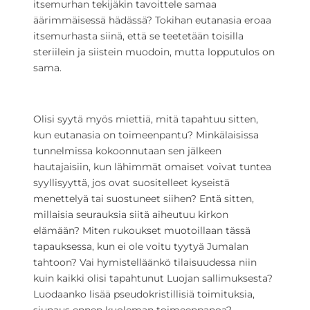
itsemurhan tekijäkin tavoittele samaa
äärimmäisessä hädässä? Tokihan eutanasia eroaa
itsemurhasta siinä, että se teetetään toisilla
steriilein ja siistein muodoin, mutta lopputulos on
sama.
Olisi syytä myös miettiä, mitä tapahtuu sitten,
kun eutanasia on toimeenpantu? Minkälaisissa
tunnelmissa kokoonnutaan sen jälkeen
hautajaisiin, kun lähimmät omaiset voivat tuntea
syyllisyyttä, jos ovat suositelleet kyseistä
menettelyä tai suostuneet siihen? Entä sitten,
millaisia seurauksia siitä aiheutuu kirkon
elämään? Miten rukoukset muotoillaan tässä
tapauksessa, kun ei ole voitu tyytyä Jumalan
tahtoon? Vai hymistelläänkö tilaisuudessa niin
kuin kaikki olisi tapahtunut Luojan sallimuksesta?
Luodaanko lisää pseudokristillisiä toimituksia,