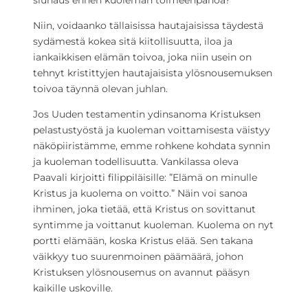
siunaus ennen kuoleman toimeenpanoa?
Niin, voidaanko tällaisissa hautajaisissa täydestä
sydämestä kokea sitä kiitollisuutta, iloa ja
iankaikkisen elämän toivoa, joka niin usein on
tehnyt kristittyjen hautajaisista ylösnousemuksen
toivoa täynnä olevan juhlan.
Jos Uuden testamentin ydinsanoma Kristuksen
pelastustyöstä ja kuoleman voittamisesta väistyy
näköpiiristämme, emme rohkene kohdata synnin
ja kuoleman todellisuutta. Vankilassa oleva
Paavali kirjoitti filippiläisille: ”Elämä on minulle
Kristus ja kuolema on voitto.” Näin voi sanoa
ihminen, joka tietää, että Kristus on sovittanut
syntimme ja voittanut kuoleman. Kuolema on nyt
portti elämään, koska Kristus elää. Sen takana
väikkyy tuo suurenmoinen päämäärä, johon
Kristuksen ylösnousemus on avannut pääsyn
kaikille uskoville.