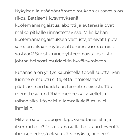
Nykyisen lainsäädäntömme mukaan eutanasia on
rikos. Eettisenä kysymyksenä
kuolemanrangaistus, abortti ja eutanasia ovat
melko pitkälle rinnastettavissa. Miksikähän
kuolemanrangaistuksen vastustajat eivät liputa
samaan aikaan myös viattomien surmaamista
vastaan? Suostuminen yhteen näistä asioista
johtaa helposti muidenkin hyväksymiseen.
Eutanasia on yritys kaunistella todellisuutta. Sen
luonne ei muutu siitä, että ihmiselämän
päättäminen hoidetaan hienotunteisesti. Tätä
menettelyä on tähän mennessä sovellettu
raihnaisiksi käyneisiin lemmikkieläimiin, ei
ihmisiin.
Mitä eroa on loppujen lopuksi eutanasialla ja
itsemurhalla? Jos eutanasialla halutaan lieventää
ihmisen edessä olevia kärsimyksiä, niin eikö