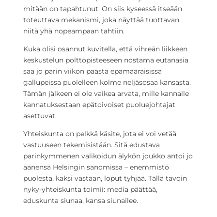
mitään on tapahtunut. On siis kyseessä itseään
toteuttava mekanismi, joka näyttää tuottavan
niitä yhä nopeampaan tahtiin.
Kuka olisi osannut kuvitella, että vihreän liikkeen
keskustelun polttopisteeseen nostama eutanasia
saa jo parin viikon päästä epämääräisissä
gallupeissa puolelleen kolme neljäsosaa kansasta.
Tämän jälkeen ei ole vaikea arvata, mille kannalle
kannatuksestaan epätoivoiset puoluejohtajat
asettuvat.
Yhteiskunta on pelkkä käsite, jota ei voi vetää
vastuuseen tekemisistään. Sitä edustava
parinkymmenen valikoidun älykön joukko antoi jo
äänensä Helsingin sanomissa – enemmistö
puolesta, kaksi vastaan, loput tyhjää. Tällä tavoin
nyky-yhteiskunta toimii: media päättää,
eduskunta siunaa, kansa siunailee.