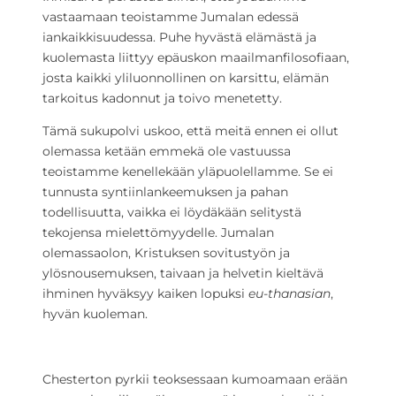
vastaamaan teoistamme Jumalan edessä
iankaikkisuudessa. Puhe hyvästä elämästä ja
kuolemasta liittyy epäuskon maailmanfilosofiaan,
josta kaikki yliluonnollinen on karsittu, elämän
tarkoitus kadonnut ja toivo menetetty.
Tämä sukupolvi uskoo, että meitä ennen ei ollut
olemassa ketään emmekä ole vastuussa
teoistamme kenellekään yläpuolellamme. Se ei
tunnusta syntiinlankeemuksen ja pahan
todellisuutta, vaikka ei löydäkään selitystä
tekojensa mielettömyydelle. Jumalan
olemassaolon, Kristuksen sovitustyön ja
ylösnousemuksen, taivaan ja helvetin kieltävä
ihminen hyväksyy kaiken lopuksi
eu-thanasian
,
hyvän kuoleman.
Chesterton pyrkii teoksessaan kumoamaan erään