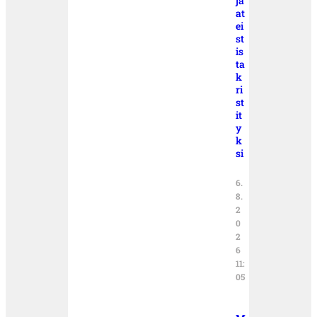
ja
at
ei
st
is
ta
k
ri
st
it
y
k
si
6.
8.
2
0
2
6
11:
05