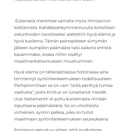
Eutanasia merkitsee samalla myös ihmisarvon
kieltämistä. Kahdeksankymmenluvulla kirkollisen
sielunhoidon tavoitteeksi asetettiin hyvä elämä ja
hyvä kuolema. Tämän painopisteen siirtymän
jälkeen kumpikin päämäärä taisi kaikota entistä
kauemmaksi, koska niihin sisältyi
maailmankatsomuksen muuttuminen.
Hyvä elämä on tähänastisessa historiassa aina
törmännyt syntiinlankeemuksen todellisuuteen.
Parhaimmillaan se on vain ”isiltä perittyä turhaa
vaellusta”, josta Kristus on lunastanut meidät.
Uusi testamentti ei puhu kuolemasta minään
lopullisena päämääränä. Se on vihollisista
viimeinen, synnin palkka, joka on tullut
maailmaan syntiinlankeemuksen seurauksena.
Ihmisarvo perustuu siihen, että joudumme