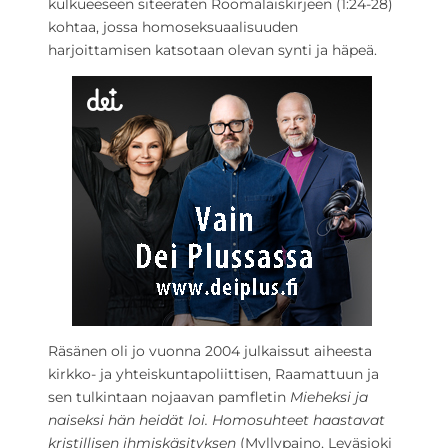
kulkueeseen siteeraten Roomalaiskirjeen (1:24-28)
kohtaa, jossa homoseksuaalisuuden
harjoittamisen katsotaan olevan synti ja häpeä.
Räsänen oli jo vuonna 2004 julkaissut aiheesta
kirkko- ja yhteiskuntapoliittisen, Raamattuun ja
sen tulkintaan nojaavan pamfletin
Mieheksi ja
naiseksi hän heidät loi. Homosuhteet haastavat
kristillisen ihmiskäsityksen
(Myllypaino, Leväsjoki