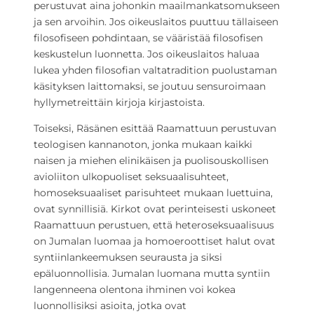
perustuvat aina johonkin maailmankatsomukseen
ja sen arvoihin. Jos oikeuslaitos puuttuu tällaiseen
filosofiseen pohdintaan, se vääristää filosofisen
keskustelun luonnetta. Jos oikeuslaitos haluaa
lukea yhden filosofian valtatradition puolustaman
käsityksen laittomaksi, se joutuu sensuroimaan
hyllymetreittäin kirjoja kirjastoista.
Toiseksi, Räsänen esittää Raamattuun perustuvan
teologisen kannanoton, jonka mukaan kaikki
naisen ja miehen elinikäisen ja puolisouskollisen
avioliiton ulkopuoliset seksuaalisuhteet,
homoseksuaaliset parisuhteet mukaan luettuina,
ovat synnillisiä. Kirkot ovat perinteisesti uskoneet
Raamattuun perustuen, että heteroseksuaalisuus
on Jumalan luomaa ja homoeroottiset halut ovat
syntiinlankeemuksen seurausta ja siksi
epäluonnollisia. Jumalan luomana mutta syntiin
langenneena olentona ihminen voi kokea
luonnollisiksi asioita, jotka ovat