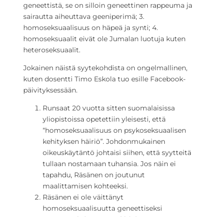
geneettistä, se on silloin geneettinen rappeuma ja
sairautta aiheuttava geeniperimä; 3.
homoseksuaalisuus on häpeä ja synti; 4.
homoseksuaalit eivät ole Jumalan luotuja kuten
heteroseksuaalit.
Jokainen näistä syytekohdista on ongelmallinen,
kuten dosentti Timo Eskola tuo esille Facebook-
päivityksessään.
Runsaat 20 vuotta sitten suomalaisissa
yliopistoissa opetettiin yleisesti, että
“homoseksuaalisuus on psykoseksuaalisen
kehityksen häiriö”. Johdonmukainen
oikeuskäytäntö johtaisi siihen, että syytteitä
tullaan nostamaan tuhansia. Jos näin ei
tapahdu, Räsänen on joutunut
maalittamisen kohteeksi.
Räsänen ei ole väittänyt
homoseksuaalisuutta geneettiseksi