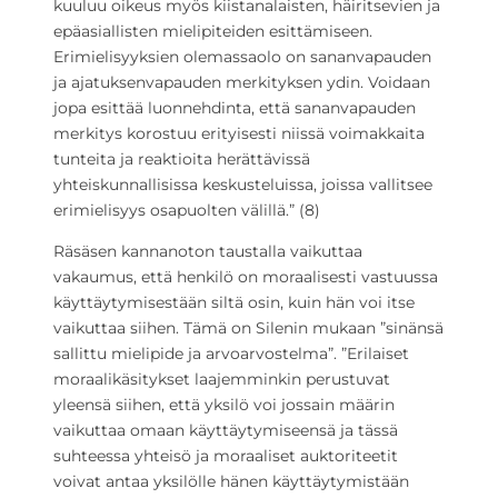
kuuluu oikeus myös kiistanalaisten, häiritsevien ja
epäasiallisten mielipiteiden esittämiseen.
Erimielisyyksien olemassaolo on sananvapauden
ja ajatuksenvapauden merkityksen ydin. Voidaan
jopa esittää luonnehdinta, että sananvapauden
merkitys korostuu erityisesti niissä voimakkaita
tunteita ja reaktioita herättävissä
yhteiskunnallisissa keskusteluissa, joissa vallitsee
erimielisyys osapuolten välillä.” (8)
Räsäsen kannanoton taustalla vaikuttaa
vakaumus, että henkilö on moraalisesti vastuussa
käyttäytymisestään siltä osin, kuin hän voi itse
vaikuttaa siihen. Tämä on Silenin mukaan ”sinänsä
sallittu mielipide ja arvoarvostelma”. ”Erilaiset
moraalikäsitykset laajemminkin perustuvat
yleensä siihen, että yksilö voi jossain määrin
vaikuttaa omaan käyttäytymiseensä ja tässä
suhteessa yhteisö ja moraaliset auktoriteetit
voivat antaa yksilölle hänen käyttäytymistään