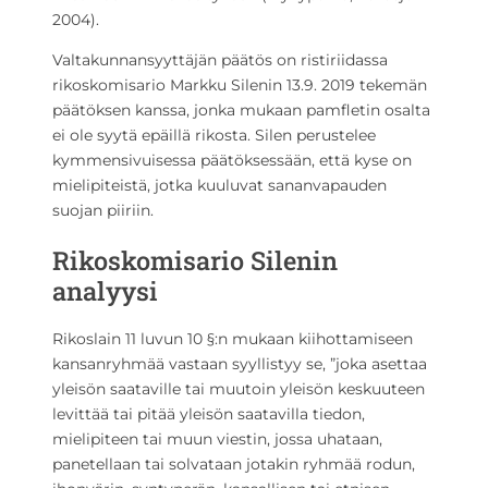
2004).
Valtakunnansyyttäjän päätös on ristiriidassa
rikoskomisario Markku Silenin 13.9. 2019 tekemän
päätöksen kanssa, jonka mukaan pamfletin osalta
ei ole syytä epäillä rikosta. Silen perustelee
kymmensivuisessa päätöksessään, että kyse on
mielipiteistä, jotka kuuluvat sananvapauden
suojan piiriin.
Rikoskomisario Silenin
analyysi
Rikoslain 11 luvun 10 §:n mukaan kiihottamiseen
kansanryhmää vastaan syyllistyy se, ”joka asettaa
yleisön saataville tai muutoin yleisön keskuuteen
levittää tai pitää yleisön saatavilla tiedon,
mielipiteen tai muun viestin, jossa uhataan,
panetellaan tai solvataan jotakin ryhmää rodun,