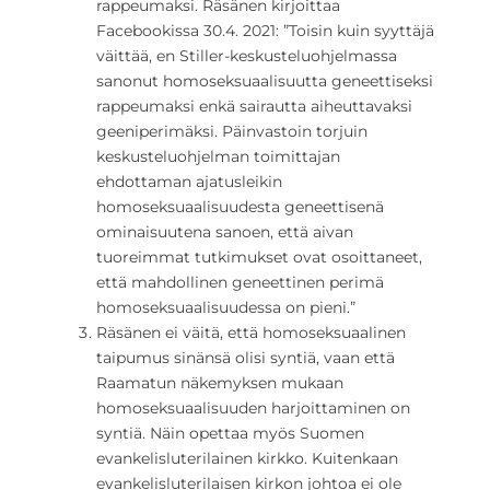
rappeumaksi. Räsänen kirjoittaa
Facebookissa 30.4. 2021: ”Toisin kuin syyttäjä
väittää, en Stiller-keskusteluohjelmassa
sanonut homoseksuaalisuutta geneettiseksi
rappeumaksi enkä sairautta aiheuttavaksi
geeniperimäksi. Päinvastoin torjuin
keskusteluohjelman toimittajan
ehdottaman ajatusleikin
homoseksuaalisuudesta geneettisenä
ominaisuutena sanoen, että aivan
tuoreimmat tutkimukset ovat osoittaneet,
että mahdollinen geneettinen perimä
homoseksuaalisuudessa on pieni.”
Räsänen ei väitä, että homoseksuaalinen
taipumus sinänsä olisi syntiä, vaan että
Raamatun näkemyksen mukaan
homoseksuaalisuuden harjoittaminen on
syntiä. Näin opettaa myös Suomen
evankelisluterilainen kirkko. Kuitenkaan
evankelisluterilaisen kirkon johtoa ei ole