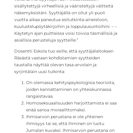
sisällytettyjä virheellisiä ja vääristeltyjä väitteitä
näkemyksistäni. Syyttäjällä on ollut yli puoli
vuotta aikaa paneutua esitutkinta-aineistoon,
kuulustelupöytäkirjoihin ja loppulausuntoihini. – –
Käytetyn ajan puitteissa voisi toivoa täsmällisiä ja
asiallisia perusteluja syytteille.”
Dosentti Eskola tuo esille, että syyttäjälaitoksen
Räsästä vastaan kohdistamien syytteiden
taustalla näyttää olevan tasa-arvolain ja
syrjintälain uusi tulkinta:
On olemassa kehityspsykologisia teorioita,
joiden kannattaminen on yhteiskunnassa
rangaistavaa.
Homoseksuaalisuuden harjoittamista ei saa
enää sanoa moraalittomaksi.
Ihmisarvon perustana ei ole yhteinen
ihmisyys tai se, että ihminen on luotu
Jumalan kuvaksi. Ihmisarvon perustana on