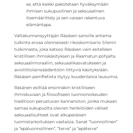
se, että kaikki pakotetaan hyväksymään
ihmisen sukupuolinen ja seksuaalinen
itsemäärittely ja sen varaan rakentuva
elämäntapa.
Valtakunnansyyttäjän Räsäsen sanoille antama
tulkinta eroaa olennaisesti rikoskomisario Silenin
tulkinnasta, joka katsoo Räsäsen vain esitelleen
kristillisen ihmiskäsityksen ja Raamatun pohjalta
seksuaalimoraaliin, seksuaalikasvatukseen ja
avioliittolainsäädäntöön liittyviä käsityksiään.
Räsäsen pamfletista löytyy kuudenlaisia lausumia.
Räsänen esittää ensinnäkin kristilliseen
ihmiskuvaan ja filosofiseen luonnonoikeuden
traditioon perustuvan kannanoton, jonka mukaan
samaa sukupuolta olevien henkilöiden väliset
seksuaalisuhteet ovat alkuperäisen
luomistarkoituksen vastaisia. Sanat ”luonnollinen”
ja ”epäluonnollinen”, ”terve” ja ”epäterve”