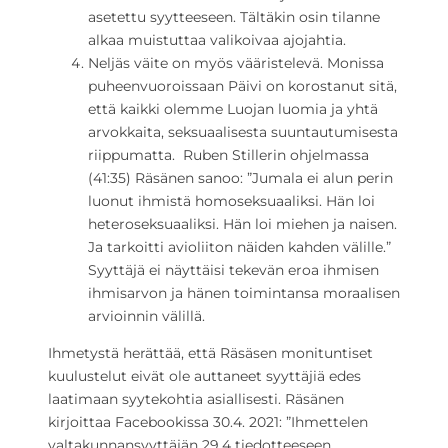
asetettu syytteeseen. Tältäkin osin tilanne
alkaa muistuttaa valikoivaa ajojahtia.
Neljäs väite on myös vääristelevä. Monissa
puheenvuoroissaan Päivi on korostanut sitä,
että kaikki olemme Luojan luomia ja yhtä
arvokkaita, seksuaalisesta suuntautumisesta
riippumatta. Ruben Stillerin ohjelmassa
(41:35) Räsänen sanoo: ”Jumala ei alun perin
luonut ihmistä homoseksuaaliksi. Hän loi
heteroseksuaaliksi. Hän loi miehen ja naisen.
Ja tarkoitti avioliiton näiden kahden välille.”
Syyttäjä ei näyttäisi tekevän eroa ihmisen
ihmisarvon ja hänen toimintansa moraalisen
arvioinnin välillä.
Ihmetystä herättää, että Räsäsen monituntiset
kuulustelut eivät ole auttaneet syyttäjiä edes
laatimaan syytekohtia asiallisesti. Räsänen
kirjoittaa Facebookissa 30.4. 2021: ”Ihmettelen
valtakunnansyyttäjän 29.4 tiedotteeseen