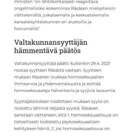
ihmisten ”on lähtökohtaisesti reagoitava
ongelmallisiksi kokemiinsa Räsäsen mielipiteisiin
väittelemällä, julkaisemalla ja keskustelemalla
kansalaisyhteiskunnan eri alustoilla ja
foorumeilla”.
Valtakunnansyyttäjän
hämmentävä päätös
Valtakunnansyyttäjä päätti kuitenkin 29.4. 2021
nostaa syytteen Räsästä vastaan. Syytteen
mukaan Räsänen loukkaa homoseksuaalien
ihmisarvoa ja yhdenvertaisuutta ja esittää
homoseksuaaleja halventavia ja syrjiviä lausumia.
Syyttäjälaitoksen tiedotteen mukaan syyte on
nostettu lähinnä neljästä syystä. Räsäsen
sanotaan väittäneen, että 1. homoseksuaalisuus on
tieteellisesti todistettu psykoseksuaalisen
kehityksen häiriö; 2. jos homoseksuaalisuus on