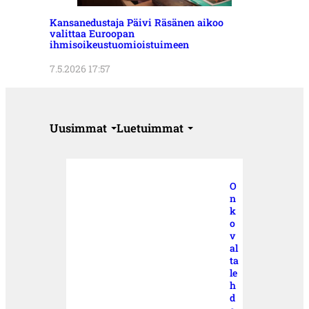
Kansanedustaja Päivi Räsänen aikoo
valittaa Euroopan
ihmisoikeustuomioistuimeen
7.5.2026 17:57
Uusimmat
Luetuimmat
O
n
k
o
v
al
ta
le
h
d