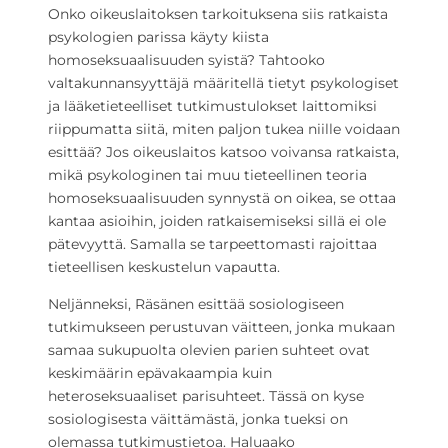
Onko oikeuslaitoksen tarkoituksena siis ratkaista
psykologien parissa käyty kiista
homoseksuaalisuuden syistä? Tahtooko
valtakunnansyyttäjä määritellä tietyt psykologiset
ja lääketieteelliset tutkimustulokset laittomiksi
riippumatta siitä, miten paljon tukea niille voidaan
esittää? Jos oikeuslaitos katsoo voivansa ratkaista,
mikä psykologinen tai muu tieteellinen teoria
homoseksuaalisuuden synnystä on oikea, se ottaa
kantaa asioihin, joiden ratkaisemiseksi sillä ei ole
pätevyyttä. Samalla se tarpeettomasti rajoittaa
tieteellisen keskustelun vapautta.
Neljänneksi, Räsänen esittää sosiologiseen
tutkimukseen perustuvan väitteen, jonka mukaan
samaa sukupuolta olevien parien suhteet ovat
keskimäärin epävakaampia kuin
heteroseksuaaliset parisuhteet. Tässä on kyse
sosiologisesta väittämästä, jonka tueksi on
olemassa tutkimustietoa. Haluaako