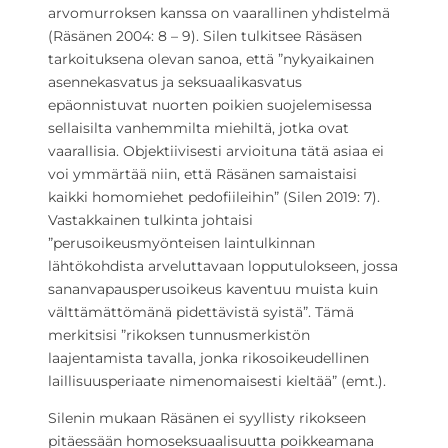
arvomurroksen kanssa on vaarallinen yhdistelmä
(Räsänen 2004: 8 – 9). Silen tulkitsee Räsäsen
tarkoituksena olevan sanoa, että ”nykyaikainen
asennekasvatus ja seksuaalikasvatus
epäonnistuvat nuorten poikien suojelemisessa
sellaisilta vanhemmilta miehiltä, jotka ovat
vaarallisia. Objektiivisesti arvioituna tätä asiaa ei
voi ymmärtää niin, että Räsänen samaistaisi
kaikki homomiehet pedofiileihin” (Silen 2019: 7).
Vastakkainen tulkinta johtaisi
”perusoikeusmyönteisen laintulkinnan
lähtökohdista arveluttavaan lopputulokseen, jossa
sananvapausperusoikeus kaventuu muista kuin
välttämättömänä pidettävistä syistä”. Tämä
merkitsisi ”rikoksen tunnusmerkistön
laajentamista tavalla, jonka rikosoikeudellinen
laillisuusperiaate nimenomaisesti kieltää” (emt.).
Silenin mukaan Räsänen ei syyllisty rikokseen
pitäessään homoseksuaalisuutta poikkeamana