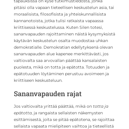
tapauksissa on kyse tutkimustiedosta, jonka
pitäisi olla vapaan tieteellisen keskustelun asia, tai
moraalisista, filosofisista ja yhteiskunnallisista
kannanotoista, jotka tulisi ratkaista vapaassa
kriittisessä keskustelussa. Kuten Silen totesi,
sananvapauden rajoittaminen näistä kysymyksistä
käytävän keskustelun osalta muodostaa uhkan
demokratialle. Demokratian edellytyksenä olevan
sananvapauden alue kapenee merkittävästi, jos
valtiovalta saa arvovallan päättää kansalaisten
puolesta, mikä on totta ja epätotta. Totuuden ja
epätotuuden löytäminen perustuu avoimeen ja
kriittiseen keskusteluun.
Sananvapauden rajat
Jos valtiovalta yrittää päättää, mikä on
totta ja
epätotta
, ja rangaista sellaisten näkemysten
esittämisestä, joita se pitää epätotena, se rajoittaa
sellaista vapaata mielipiteen vaihtoa ja tieteellistä