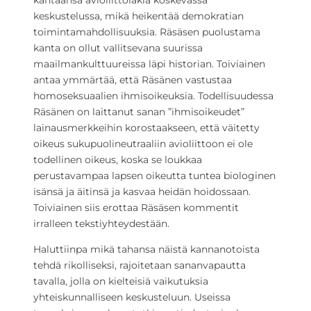
kantaansa avioliittolakia koskevassa
keskustelussa, mikä heikentää demokratian
toimintamahdollisuuksia. Räsäsen puolustama
kanta on ollut vallitsevana suurissa
maailmankulttuureissa läpi historian. Toiviainen
antaa ymmärtää, että Räsänen vastustaa
homoseksuaalien ihmisoikeuksia. Todellisuudessa
Räsänen on laittanut sanan ”ihmisoikeudet”
lainausmerkkeihin korostaakseen, että väitetty
oikeus sukupuolineutraaliin avioliittoon ei ole
todellinen oikeus, koska se loukkaa
perustavampaa lapsen oikeutta tuntea biologinen
isänsä ja äitinsä ja kasvaa heidän hoidossaan.
Toiviainen siis erottaa Räsäsen kommentit
irralleen tekstiyhteydestään.
Haluttiinpa mikä tahansa näistä kannanotoista
tehdä rikolliseksi, rajoitetaan sananvapautta
tavalla, jolla on kielteisiä vaikutuksia
yhteiskunnalliseen keskusteluun. Useissa