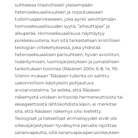
suhteessa tilastollisesti yleisempään
heteroseksuaalisuuteen ja nojautuessaan
tutkimusperinteeseen, joka pyrkii selvittämään
homoseksuaalisuuden syytä, ”aiheuttajaa” ja
alkuperää. Homoseksuaalisuus näyttäytyy
poikkeavuutena, kun sitä tarkastellaan kristillisen
teologian viitekehyksessä, joka yhdistää
heteroseksuaalisen parisuhteen, hyvän avioliiton,
lisääntymisen, luomisjärjestyksen ja jumalallisen
tarkoituksen toisiinsa (Räsänen 2004: 6-8, 14, 19).
Silenin mukaan ”Räsäsen tulkinta on sallittu
uskonnollisiin käsityksiin pohjautuva
arvoarvostelma. Se seikka, että Räsäsen
näkemystä voidaan kritisoida hermeneuttisista tai
eksegeettisistä lähtökohdista käsin, ei merkitse
sitä, että Räsäsen näkemys olisi kielletty.
Teologiset ja tieteelliset erimielisyydet eivät ole
oikeusjärjestyksen hyväksymä peruste rajoittaa
sananvapautta, sillä sananvapausperusoikeuteen