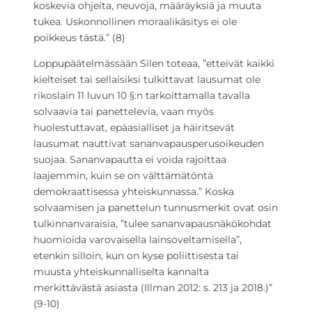
koskevia ohjeita, neuvoja, määräyksiä ja muuta
tukea. Uskonnollinen moraalikäsitys ei ole
poikkeus tästä.” (8)
Loppupäätelmässään Silen toteaa, ”etteivät kaikki
kielteiset tai sellaisiksi tulkittavat lausumat ole
rikoslain 11 luvun 10 §:n tarkoittamalla tavalla
solvaavia tai panettelevia, vaan myös
huolestuttavat, epäasialliset ja häiritsevät
lausumat nauttivat sananvapausperusoikeuden
suojaa. Sananvapautta ei voida rajoittaa
laajemmin, kuin se on välttämätöntä
demokraattisessa yhteiskunnassa.” Koska
solvaamisen ja panettelun tunnusmerkit ovat osin
tulkinnanvaraisia, ”tulee sananvapausnäkökohdat
huomioida varovaisella lainsoveltamisella”,
etenkin silloin, kun on kyse poliittisesta tai
muusta yhteiskunnalliselta kannalta
merkittävästä asiasta (Illman 2012: s. 213 ja 2018.)”
(9-10)