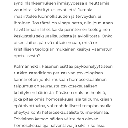
syntiinlankeemuksen ihmisyydessä aiheuttamia
vaurioita. Kristityt uskovat, että Jumala
määrittelee luonnollisuuden ja terveyden, ei
ihminen. Jos tämä on vihapuhetta, niin joudutaan
hävittämään lähes kaikki perinteinen teologinen
keskustelu seksuaalisuudesta ja avioliitosta. Onko
oikeuslaitos pätevä ratkaisemaan, mikä on
kristillisen teologian mukainen käsitys Raamatun
opetuksesta?
Kolmanneksi, Räsänen esittää psykoanalyyttiseen
tutkimustraditioon perustuvan psykologisen
kannanoton, jonka mukaan homoseksuaalinen
taipumus on seurausta psykoseksuaalisen
kehityksen häiriöstä. Räsäsen mukaan henkilö,
joka pitää omia homoseksuaalisia taipumuksiaan
epätoivottavina, voi mahdollisesti terapian avulla
eheytyä kohti heteroseksuaalista tunne-elämää.
Toiviainen katsoo näiden väitteiden olevan
homoseksuaaleja halventavia ja siksi rikollisia.