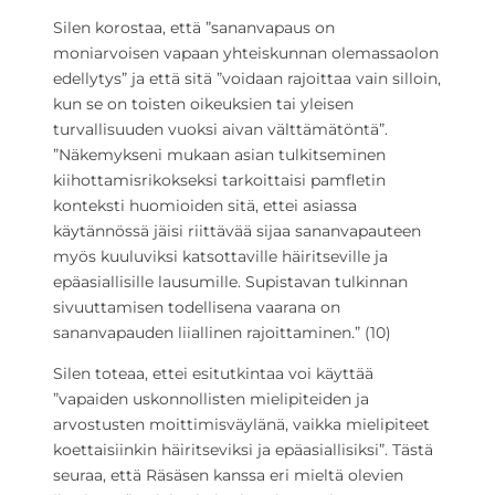
Silen korostaa, että ”sananvapaus on
moniarvoisen vapaan yhteiskunnan olemassaolon
edellytys” ja että sitä ”voidaan rajoittaa vain silloin,
kun se on toisten oikeuksien tai yleisen
turvallisuuden vuoksi aivan välttämätöntä”.
”Näkemykseni mukaan asian tulkitseminen
kiihottamisrikokseksi tarkoittaisi pamfletin
konteksti huomioiden sitä, ettei asiassa
käytännössä jäisi riittävää sijaa sananvapauteen
myös kuuluviksi katsottaville häiritseville ja
epäasiallisille lausumille. Supistavan tulkinnan
sivuuttamisen todellisena vaarana on
sananvapauden liiallinen rajoittaminen.” (10)
Silen toteaa, ettei esitutkintaa voi käyttää
”vapaiden uskonnollisten mielipiteiden ja
arvostusten moittimisväylänä, vaikka mielipiteet
koettaisiinkin häiritseviksi ja epäasiallisiksi”. Tästä
seuraa, että Räsäsen kanssa eri mieltä olevien