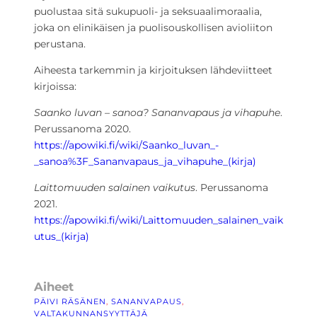
puolustaa sitä sukupuoli- ja seksuaalimoraalia,
joka on elinikäisen ja puolisouskollisen avioliiton
perustana.
Aiheesta tarkemmin ja kirjoituksen lähdeviitteet
kirjoissa:
Saanko luvan – sanoa? Sananvapaus ja vihapuhe
.
Perussanoma 2020.
https://apowiki.fi/wiki/Saanko_luvan_-
_sanoa%3F_Sananvapaus_ja_vihapuhe_(kirja)
Laittomuuden salainen vaikutus
. Perussanoma
2021.
https://apowiki.fi/wiki/Laittomuuden_salainen_vaik
utus_(kirja)
Aiheet
PÄIVI RÄSÄNEN
, 
SANANVAPAUS
, 
VALTAKUNNANSYYTTÄJÄ