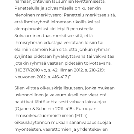
harhaanjohtavien lausumien levittämisestä.
Panettelulla ja solvaamisella on kuitenkin
hienoinen merkitysero: Panettelu merkitsee sitä,
että ihmisryhmä leimataan rikollisiksi tai
alempiarvoisiksi kielletyllä perusteella.
Solvaaminen taas merkitsee sitä, että
ihmisryhmän edustajia verrataan loisiin tai
eläimiin samoin kuin sitä, että jonkun ryhmän
syrjintää pidetään hyväksyttävänä tai väkivaltaa
jotakin ryhmää vastaan pidetään toivottavana.
(HE 317/2010 vp, s. 42; Illman 2012, s. 218-219;
Neuvonen 2012, s. 416-417.)”
Silen viittaa oikeuskirjallisuuteen, jonka mukaan
uskonnollinen ja vakaumuksellinen viestintä
nauttivat lähtökohtaisesti vahvaa lainsuojaa
(Ojanen & Scheinin 2011: 418). Euroopan
ihmisoikeustuomioistuimen (EIT:n)
oikeuskäytännön mukaan sananvapaus suojaa
myönteisten, vaarattomien ja yhdentekevien