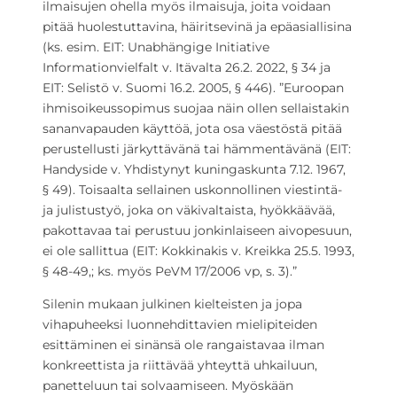
ilmaisujen ohella myös ilmaisuja, joita voidaan
pitää huolestuttavina, häiritsevinä ja epäasiallisina
(ks. esim. EIT: Unabhängige Initiative
Informationvielfalt v. Itävalta 26.2. 2022, § 34 ja
EIT: Selistö v. Suomi 16.2. 2005, § 446). ”Euroopan
ihmisoikeussopimus suojaa näin ollen sellaistakin
sananvapauden käyttöä, jota osa väestöstä pitää
perustellusti järkyttävänä tai hämmentävänä (EIT:
Handyside v. Yhdistynyt kuningaskunta 7.12. 1967,
§ 49). Toisaalta sellainen uskonnollinen viestintä-
ja julistustyö, joka on väkivaltaista, hyökkäävää,
pakottavaa tai perustuu jonkinlaiseen aivopesuun,
ei ole sallittua (EIT: Kokkinakis v. Kreikka 25.5. 1993,
§ 48-49,; ks. myös PeVM 17/2006 vp, s. 3).”
Silenin mukaan julkinen kielteisten ja jopa
vihapuheeksi luonnehdittavien mielipiteiden
esittäminen ei sinänsä ole rangaistavaa ilman
konkreettista ja riittävää yhteyttä uhkailuun,
panetteluun tai solvaamiseen. Myöskään