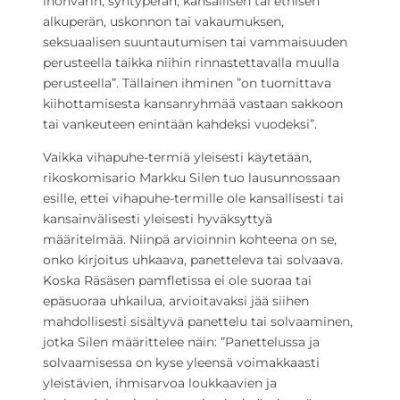
ihonvärin, syntyperän, kansallisen tai etnisen
alkuperän, uskonnon tai vakaumuksen,
seksuaalisen suuntautumisen tai vammaisuuden
perusteella taikka niihin rinnastettavalla muulla
perusteella”. Tällainen ihminen ”on tuomittava
kiihottamisesta kansanryhmää vastaan sakkoon
tai vankeuteen enintään kahdeksi vuodeksi”.
Vaikka vihapuhe-termiä yleisesti käytetään,
rikoskomisario Markku Silen tuo lausunnossaan
esille, ettei vihapuhe-termille ole kansallisesti tai
kansainvälisesti yleisesti hyväksyttyä
määritelmää. Niinpä arvioinnin kohteena on se,
onko kirjoitus uhkaava, panetteleva tai solvaava.
Koska Räsäsen pamfletissa ei ole suoraa tai
epäsuoraa uhkailua, arvioitavaksi jää siihen
mahdollisesti sisältyvä panettelu tai solvaaminen,
jotka Silen määrittelee näin: ”Panettelussa ja
solvaamisessa on kyse yleensä voimakkaasti
yleistävien, ihmisarvoa loukkaavien ja