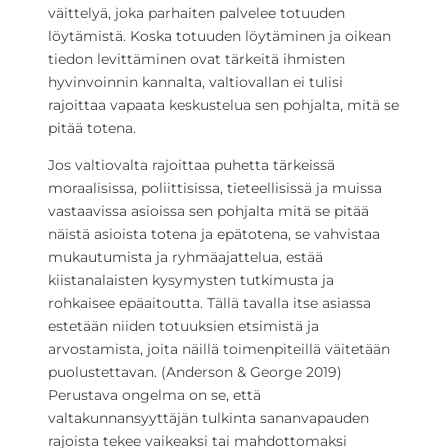
väittelyä, joka parhaiten palvelee totuuden
löytämistä. Koska totuuden löytäminen ja oikean
tiedon levittäminen ovat tärkeitä ihmisten
hyvinvoinnin kannalta, valtiovallan ei tulisi
rajoittaa vapaata keskustelua sen pohjalta, mitä se
pitää totena.
Jos valtiovalta rajoittaa puhetta tärkeissä
moraalisissa, poliittisissa, tieteellisissä ja muissa
vastaavissa asioissa sen pohjalta mitä se pitää
näistä asioista totena ja epätotena, se vahvistaa
mukautumista ja ryhmäajattelua, estää
kiistanalaisten kysymysten tutkimusta ja
rohkaisee epäaitoutta. Tällä tavalla itse asiassa
estetään niiden totuuksien etsimistä ja
arvostamista, joita näillä toimenpiteillä väitetään
puolustettavan. (Anderson & George 2019)
Perustava ongelma on se, että
valtakunnansyyttäjän tulkinta sananvapauden
rajoista tekee vaikeaksi tai mahdottomaksi