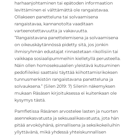
harhaanjohtaminen tai epätoden informaation
levittäminen ei välttämättä ole rangaistavaa.
Ollakseen panetteluna tai solvaamisena
rangaistavaa, kannanotolta vaaditaan
varteenotettavuutta ja vakavuutta.
”Rangaistavana panettelemisena ja solvaamisena
on oikeuskäytännössä pidetty sitä, jos jonkin
ihmisryhmän edustajat rinnastetaan rikollisiin tai
vaikkapa sosiaalipummeihin kielletyllä perusteella.
Näin ollen homoseksuaalien yleistävä kutsuminen
pedofiileiksi saattaisi täyttää kiihottamisrikoksen
tunnusmerkistön rangaistavana panetteluna ja
solvauksena.” (Silen 2019: 7) Silenin näkemyksen
mukaan Räsäsen kirjoituksessa ei kuitenkaan ole
kysymys tästä.
Pamfletissa Räsänen arvostelee lasten ja nuorten
asennekasvatusta ja seksuaalikasvatusta, jota hän
pitää arvoköyhänä, pinnallisena ja seksikokeiluihin
yllyttävänä, mikä yhdessä yhteiskunnallisen