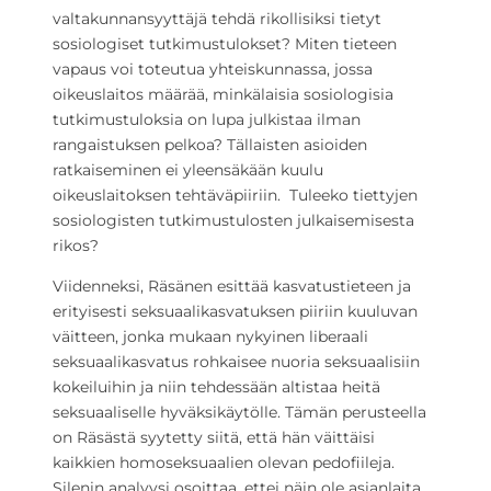
valtakunnansyyttäjä tehdä rikollisiksi tietyt
sosiologiset tutkimustulokset? Miten tieteen
vapaus voi toteutua yhteiskunnassa, jossa
oikeuslaitos määrää, minkälaisia sosiologisia
tutkimustuloksia on lupa julkistaa ilman
rangaistuksen pelkoa? Tällaisten asioiden
ratkaiseminen ei yleensäkään kuulu
oikeuslaitoksen tehtäväpiiriin. Tuleeko tiettyjen
sosiologisten tutkimustulosten julkaisemisesta
rikos?
Viidenneksi, Räsänen esittää kasvatustieteen ja
erityisesti seksuaalikasvatuksen piiriin kuuluvan
väitteen, jonka mukaan nykyinen liberaali
seksuaalikasvatus rohkaisee nuoria seksuaalisiin
kokeiluihin ja niin tehdessään altistaa heitä
seksuaaliselle hyväksikäytölle. Tämän perusteella
on Räsästä syytetty siitä, että hän väittäisi
kaikkien homoseksuaalien olevan pedofiileja.
Silenin analyysi osoittaa, ettei näin ole asianlaita.