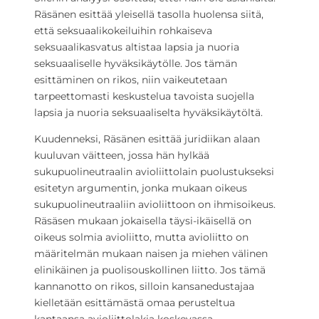
Räsänen esittää yleisellä tasolla huolensa siitä,
että seksuaalikokeiluihin rohkaiseva
seksuaalikasvatus altistaa lapsia ja nuoria
seksuaaliselle hyväksikäytölle. Jos tämän
esittäminen on rikos, niin vaikeutetaan
tarpeettomasti keskustelua tavoista suojella
lapsia ja nuoria seksuaaliselta hyväksikäytöltä.
Kuudenneksi, Räsänen esittää juridiikan alaan
kuuluvan väitteen, jossa hän hylkää
sukupuolineutraalin avioliittolain puolustukseksi
esitetyn argumentin, jonka mukaan oikeus
sukupuolineutraaliin avioliittoon on ihmisoikeus.
Räsäsen mukaan jokaisella täysi-ikäisellä on
oikeus solmia avioliitto, mutta avioliitto on
määritelmän mukaan naisen ja miehen välinen
elinikäinen ja puolisouskollinen liitto. Jos tämä
kannanotto on rikos, silloin kansanedustajaa
kielletään esittämästä omaa perusteltua