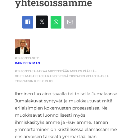
yhteisöissämme
KIRJOITTANUT
RAINER FRIMAN
KIRJOITTAJA JAKAA MIETTEITÄÄN MIELEN PÄÄLLÄ -
OHJELMASARJASSA RADIO DEISSÄ TIISTAISIN KELLO 14.45 JA
TORSTAISIN KELLO 19.03.
Ihminen luo aina tavalla tai toisella Jumalaansa.
Jumalakuvat syntyvät ja muokkautuvat mitä
erilaisimpien kokemusten prosesseissa. Ne
muokkaavat luonnollisesti myös
ihmiskäsityksiämme ja -kuviamme. Tämän
ymmärtäminen on kristillisessä elämässämme
ensiarvoisen tärkeätä ymmärtää: liian