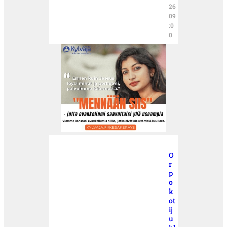
26
09
:0
0
O
r
p
o
k
ot
ij
u