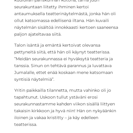
kuuluvan pariskunnan kotona, tämä juuri
seurakuntaan liitetty ihminen kertoi
antaumuksella teatterinäytelmästä, jonka hän oli
ollut katsomassa edellisenä iltana. Hän kuvaili
näytelmän sisältöä innokkaasti kertoen saaneensa
paljon ajateltavaa siitä.
Talon isäntä ja emäntä kertoivat olevansa
pettyneitä siitä, että hän oli käynyt teatterissa.
”Meidän seurakunnassa ei hyväksytä teatteria ja
tanssia. Sinun on tehtävä parannus ja luvattava
Jumalalle, ettet enää koskaan mene katsomaan
syntisiä näytelmiä”.
Yritin paikkailla tilannetta, mutta vahinko oli jo
tapahtunut. Uskoon tullut ystäväni erosi
seurakunnastamme kahden viikon sisällä liittyen
takaisin kirkkoon ja hyvä niin! Hän on nykyäänkin
iloinen ja vakaa kristitty – ja käy edelleen
teatterissa.