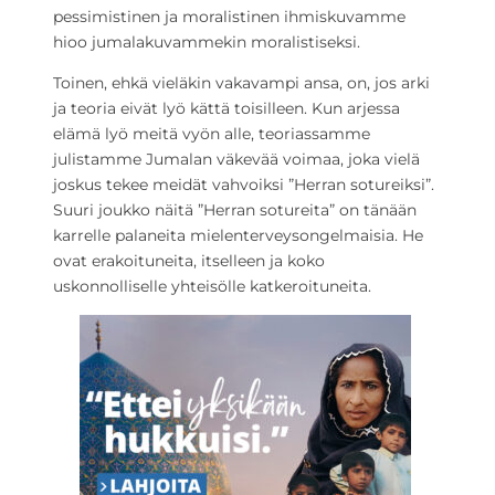
pessimistinen ja moralistinen ihmiskuvamme
hioo jumalakuvammekin moralistiseksi.
Toinen, ehkä vieläkin vakavampi ansa, on, jos arki
ja teoria eivät lyö kättä toisilleen. Kun arjessa
elämä lyö meitä vyön alle, teoriassamme
julistamme Jumalan väkevää voimaa, joka vielä
joskus tekee meidät vahvoiksi ”Herran sotureiksi”.
Suuri joukko näitä ”Herran sotureita” on tänään
karrelle palaneita mielenterveysongelmaisia. He
ovat erakoituneita, itselleen ja koko
uskonnolliselle yhteisölle katkeroituneita.