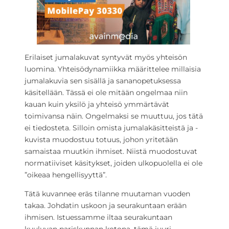
Erilaiset jumalakuvat syntyvät myös yhteisön
luomina. Yhteisödynamiikka määrittelee millaisia
jumalakuvia sen sisällä ja sananopetuksessa
käsitellään. Tässä ei ole mitään ongelmaa niin
kauan kuin yksilö ja yhteisö ymmärtävät
toimivansa näin. Ongelmaksi se muuttuu, jos tätä
ei tiedosteta. Silloin omista jumalakäsitteistä ja -
kuvista muodostuu totuus, johon yritetään
samaistaa muutkin ihmiset. Niistä muodostuvat
normatiiviset käsitykset, joiden ulkopuolella ei ole
”oikeaa hengellisyyttä”.
Tätä kuvannee eräs tilanne muutaman vuoden
takaa. Johdatin uskoon ja seurakuntaan erään
ihmisen. Istuessamme iltaa seurakuntaan