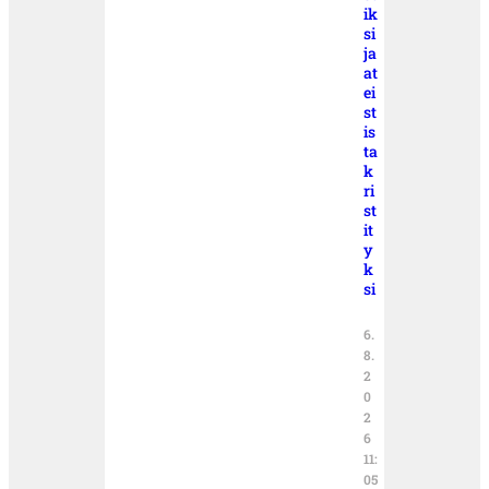
ik
si
ja
at
ei
st
is
ta
k
ri
st
it
y
k
si
6.
8.
2
0
2
6
11:
05