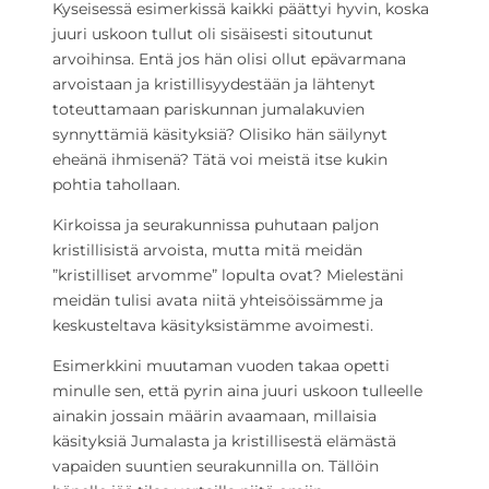
Kyseisessä esimerkissä kaikki päättyi hyvin, koska
juuri uskoon tullut oli sisäisesti sitoutunut
arvoihinsa. Entä jos hän olisi ollut epävarmana
arvoistaan ja kristillisyydestään ja lähtenyt
toteuttamaan pariskunnan jumalakuvien
synnyttämiä käsityksiä? Olisiko hän säilynyt
eheänä ihmisenä? Tätä voi meistä itse kukin
pohtia tahollaan.
Kirkoissa ja seurakunnissa puhutaan paljon
kristillisistä arvoista, mutta mitä meidän
”kristilliset arvomme” lopulta ovat? Mielestäni
meidän tulisi avata niitä yhteisöissämme ja
keskusteltava käsityksistämme avoimesti.
Esimerkkini muutaman vuoden takaa opetti
minulle sen, että pyrin aina juuri uskoon tulleelle
ainakin jossain määrin avaamaan, millaisia
käsityksiä Jumalasta ja kristillisestä elämästä
vapaiden suuntien seurakunnilla on. Tällöin