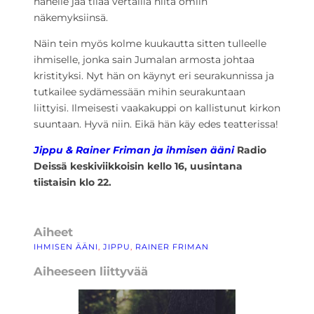
hänelle jää tilaa vertailla niitä omiin
näkemyksiinsä.
Näin tein myös kolme kuukautta sitten tulleelle
ihmiselle, jonka sain Jumalan armosta johtaa
kristityksi. Nyt hän on käynyt eri seurakunnissa ja
tutkailee sydämessään mihin seurakuntaan
liittyisi. Ilmeisesti vaakakuppi on kallistunut kirkon
suuntaan. Hyvä niin. Eikä hän käy edes teatterissa!
Jippu & Rainer Friman ja ihmisen ääni
Radio
Deissä keskiviikkoisin kello 16, uusintana
tiistaisin klo 22.
Aiheet
IHMISEN ÄÄNI
, 
JIPPU
, 
RAINER FRIMAN
Aiheeseen liittyvää