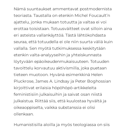
Nämä suuntaukset ammentavat postmodernista
teoriasta. Taustalla on etenkin Michel Foucault’n
ajattelu, jonka mukaan totuutta ja valtaa ei voi
erottaa toisistaan. Totuusväitteet ovat silloin aina
eri asteista vallankäyttöä. Tästä lähtökohdasta
seuraa, että totuudella ei ole niin suurta väliä kuin
vallalla. Sen myötä tutkimuksessa keskitytään
etenkin valta-analyyseihin ja yhteiskunnasta
löytyvään epäoikeudenmukaisuuteen. Totuuden
tavoittelu korvautuu aktivismilla, joka puetaan
tieteen muotoon. Hyvänä esimerkkinä Helen
Pluckrose, James A. Lindsay ja Peter Boghossian
kirjoittivat erilaisia höpöhöpö-artikkeleita
feministisiin julkaisuihin ja saivat osan niistä
julkaistua. Riittää siis, että kuulostaa hyvältä ja
oikeaoppiselta, vaikka substanssia ei olisi
ollenkaan.
Humanistisilla aloilla ja myös teologiassa on siis