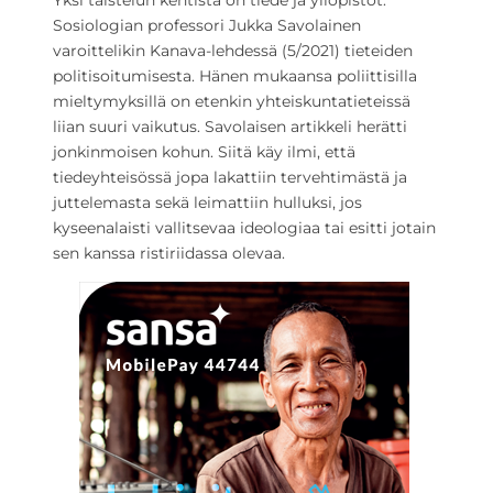
Yksi taistelun kentistä on tiede ja yliopistot.
Sosiologian professori Jukka Savolainen
varoittelikin Kanava-lehdessä (5/2021) tieteiden
politisoitumisesta. Hänen mukaansa poliittisilla
mieltymyksillä on etenkin yhteiskuntatieteissä
liian suuri vaikutus. Savolaisen artikkeli herätti
jonkinmoisen kohun. Siitä käy ilmi, että
tiedeyhteisössä jopa lakattiin tervehtimästä ja
juttelemasta sekä leimattiin hulluksi, jos
kyseenalaisti vallitsevaa ideologiaa tai esitti jotain
sen kanssa ristiriidassa olevaa.