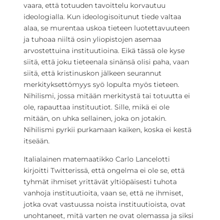
vaara, että totuuden tavoittelu korvautuu
ideologialla. Kun ideologisoitunut tiede valtaa
alaa, se murentaa uskoa tieteen luotettavuuteen
ja tuhoaa niiltä osin yliopistojen asemaa
arvostettuina instituutioina. Eikä tässä ole kyse
siitä, että joku tieteenala sinänsä olisi paha, vaan
siitä, että kristinuskon jälkeen seurannut
merkityksettömyys syö lopulta myös tieteen.
Nihilismi, jossa mitään merkitystä tai totuutta ei
ole, rapauttaa instituutiot. Sille, mikä ei ole
mitään, on uhka sellainen, joka on jotakin.
Nihilismi pyrkii purkamaan kaiken, koska ei kestä
itseään.
Italialainen matemaatikko Carlo Lancelotti
kirjoitti Twitterissä, että ongelma ei ole se, että
tyhmät ihmiset yrittävät yltiöpäisesti tuhota
vanhoja instituutioita, vaan se, että ne ihmiset,
jotka ovat vastuussa noista instituutioista, ovat
unohtaneet, mitä varten ne ovat olemassa ja siksi