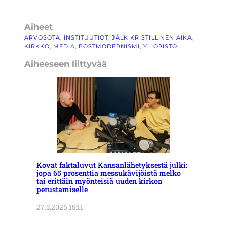
Aiheet
ARVOSOTA
, 
INSTITUUTIOT
, 
JÄLKIKRISTILLINEN AIKA
, 
KIRKKO
, 
MEDIA
, 
POSTMODERNISMI
, 
YLIOPISTO
Aiheeseen liittyvää
Kovat faktaluvut Kansanlähetyksestä julki:
jopa 65 prosenttia messukävijöistä melko
tai erittäin myönteisiä uuden kirkon
perustamiselle
27.5.2026 15:11