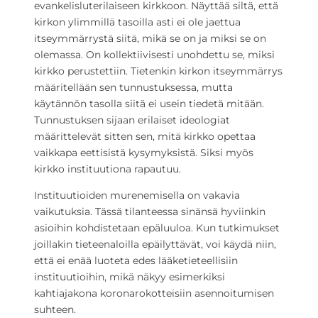
evankelisluterilaiseen kirkkoon. Näyttää siltä, että
kirkon ylimmillä tasoilla asti ei ole jaettua
itseymmärrystä siitä, mikä se on ja miksi se on
olemassa. On kollektiivisesti unohdettu se, miksi
kirkko perustettiin. Tietenkin kirkon itseymmärrys
määritellään sen tunnustuksessa, mutta
käytännön tasolla siitä ei usein tiedetä mitään.
Tunnustuksen sijaan erilaiset ideologiat
määrittelevät sitten sen, mitä kirkko opettaa
vaikkapa eettisistä kysymyksistä. Siksi myös
kirkko instituutiona rapautuu.
Instituutioiden murenemisella on vakavia
vaikutuksia. Tässä tilanteessa sinänsä hyviinkin
asioihin kohdistetaan epäluuloa. Kun tutkimukset
joillakin tieteenaloilla epäilyttävät, voi käydä niin,
että ei enää luoteta edes lääketieteellisiin
instituutioihin, mikä näkyy esimerkiksi
kahtiajakona koronarokotteisiin asennoitumisen
suhteen.