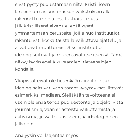
eivät pysty puolustamaan niitä. Kristilliseen
länteen on siis kristinuskon vaikutuksen alla
rakennettu monia instituutioita, mutta
jälkikristillisenä aikana ei enää kyetä
ymmärtämään perusteita, joille nuo instituutiot
rakentuivat, koska taustalla vaikuttava ajattelu ja
arvot ovat muuttuneet. Siksi instituutiot
ideologisoituvat ja murentavat itse itsensä. Tämä
näkyy hyvin edellä kuvaamieni tieteenalojen
kohdalla.
Yliopistot eivät ole tietenkään ainoita, jotka
ideologisoituvat, vaan samat kysymykset liittyvät
esimerkiksi mediaan. Sielläkään tavoitteena ei
usein ole enää tehdä puolueetonta ja objektiivista
journalismia, vaan eriasteista vaikuttamista ja
aktivismia, jossa totuus usein jää ideologioiden
jalkoihin.
Analyysin voi laajentaa myös