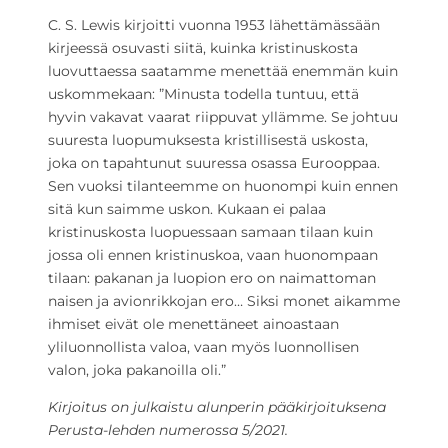
C. S. Lewis kirjoitti vuonna 1953 lähettämässään
kirjeessä osuvasti siitä, kuinka kristinuskosta
luovuttaessa saatamme menettää enemmän kuin
uskommekaan: ”Minusta todella tuntuu, että
hyvin vakavat vaarat riippuvat yllämme. Se johtuu
suuresta luopumuksesta kristillisestä uskosta,
joka on tapahtunut suuressa osassa Eurooppaa.
Sen vuoksi tilanteemme on huonompi kuin ennen
sitä kun saimme uskon. Kukaan ei palaa
kristinuskosta luopuessaan samaan tilaan kuin
jossa oli ennen kristinuskoa, vaan huonompaan
tilaan: pakanan ja luopion ero on naimattoman
naisen ja avionrikkojan ero… Siksi monet aikamme
ihmiset eivät ole menettäneet ainoastaan
yliluonnollista valoa, vaan myös luonnollisen
valon, joka pakanoilla oli.”
Kirjoitus on julkaistu alunperin pääkirjoituksena
Perusta-lehden numerossa 5/2021.