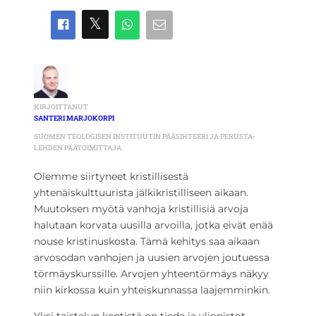
KIRJOITTANUT
SANTERI MARJOKORPI
SUOMEN TEOLOGISEN INSTITUUTIN PÄÄSIHTEERI JA PERUSTA-
LEHDEN PÄÄTOIMITTAJA.
Olemme siirtyneet kristillisestä
yhtenäiskulttuurista jälkikristilliseen aikaan.
Muutoksen myötä vanhoja kristillisiä arvoja
halutaan korvata uusilla arvoilla, jotka eivät enää
nouse kristinuskosta. Tämä kehitys saa aikaan
arvosodan vanhojen ja uusien arvojen joutuessa
törmäyskurssille. Arvojen yhteentörmäys näkyy
niin kirkossa kuin yhteiskunnassa laajemminkin.