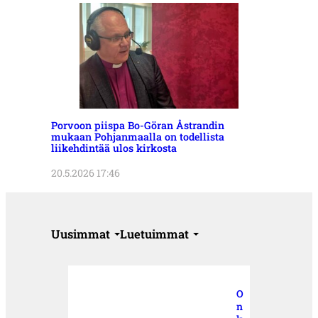
Porvoon piispa Bo-Göran Åstrandin
mukaan Pohjanmaalla on todellista
liikehdintää ulos kirkosta
20.5.2026 17:46
Uusimmat
Luetuimmat
O
n