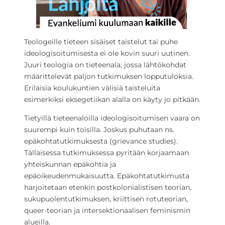
Teologeille tieteen sisäiset taistelut tai puhe
ideologisoitumisesta ei ole kovin suuri uutinen.
Juuri teologia on tieteenala, jossa lähtökohdat
määrittelevät paljon tutkimuksen lopputuloksia.
Erilaisia koulukuntien välisiä taisteluita
esimerkiksi eksegetiikan alalla on käyty jo pitkään.
Tietyillä tieteenaloilla ideologisoitumisen vaara on
suurempi kuin toisilla. Joskus puhutaan ns.
epäkohtatutkimuksesta (grievance studies).
Tällaisessa tutkimuksessa pyritään korjaamaan
yhteiskunnan epäkohtia ja
epäoikeudenmukaisuutta. Epäkohtatutkimusta
harjoitetaan etenkin postkolonialistisen teorian,
sukupuolentutkimuksen, kriittisen rotuteorian,
queer-teorian ja intersektionaalisen feminismin
alueilla.