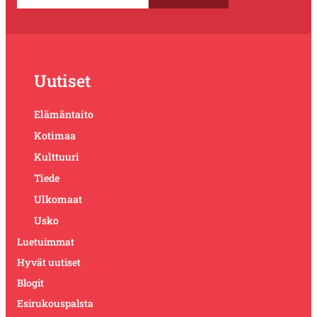
Uutiset
Elämäntaito
Kotimaa
Kulttuuri
Tiede
Ulkomaat
Usko
Luetuimmat
Hyvät uutiset
Blogit
Esirukouspalsta