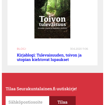
BLOGI
30.6.2020 11:06
Kirjablogi: Tulevaisuuden, toivon ja
utopian kiehtovat lupaukset
Tilaa Seurakuntalainen.fi uutiskirje!