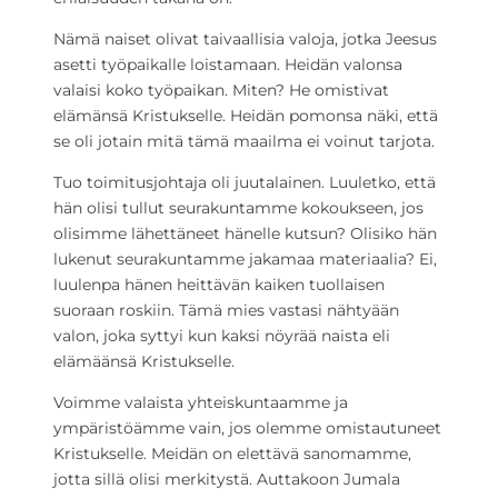
Nämä naiset olivat taivaallisia valoja, jotka Jeesus
asetti työpaikalle loistamaan. Heidän valonsa
valaisi koko työpaikan. Miten? He omistivat
elämänsä Kristukselle. Heidän pomonsa näki, että
se oli jotain mitä tämä maailma ei voinut tarjota.
Tuo toimitusjohtaja oli juutalainen. Luuletko, että
hän olisi tullut seurakuntamme kokoukseen, jos
olisimme lähettäneet hänelle kutsun? Olisiko hän
lukenut seurakuntamme jakamaa materiaalia? Ei,
luulenpa hänen heittävän kaiken tuollaisen
suoraan roskiin. Tämä mies vastasi nähtyään
valon, joka syttyi kun kaksi nöyrää naista eli
elämäänsä Kristukselle.
Voimme valaista yhteiskuntaamme ja
ympäristöämme vain, jos olemme omistautuneet
Kristukselle. Meidän on elettävä sanomamme,
jotta sillä olisi merkitystä. Auttakoon Jumala