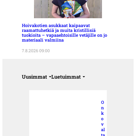
Hoivakotien asukkaat kaipaavat
raamattuhetkiä ja muita kristillisiä
tuokioita – vapaaehtoisille vetäjille on jo
materiaali valmiina
7.8.2026 09:00
Uusimmat
Luetuimmat
O
n
k
o
v
al
ta