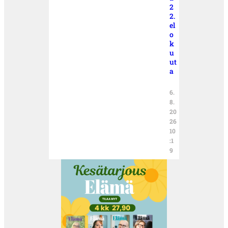
2
2.
el
o
k
u
ut
a
6.
8.
20
26
10
:1
9