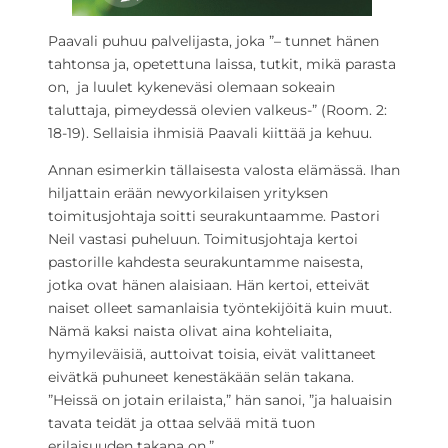
Paavali puhuu palvelijasta, joka ”– tunnet hänen
tahtonsa ja, opetettuna laissa, tutkit, mikä parasta
on, ja luulet kykeneväsi olemaan sokeain
taluttaja, pimeydessä olevien valkeus-” (Room. 2:
18-19). Sellaisia ihmisiä Paavali kiittää ja kehuu.
Annan esimerkin tällaisesta valosta elämässä. Ihan
hiljattain erään newyorkilaisen yrityksen
toimitusjohtaja soitti seurakuntaamme. Pastori
Neil vastasi puheluun. Toimitusjohtaja kertoi
pastorille kahdesta seurakuntamme naisesta,
jotka ovat hänen alaisiaan. Hän kertoi, etteivät
naiset olleet samanlaisia työntekijöitä kuin muut.
Nämä kaksi naista olivat aina kohteliaita,
hymyileväisiä, auttoivat toisia, eivät valittaneet
eivätkä puhuneet kenestäkään selän takana.
”Heissä on jotain erilaista,” hän sanoi, ”ja haluaisin
tavata teidät ja ottaa selvää mitä tuon
erilaisuuden takana on.”