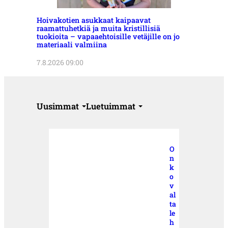
Hoivakotien asukkaat kaipaavat
raamattuhetkiä ja muita kristillisiä
tuokioita – vapaaehtoisille vetäjille on jo
materiaali valmiina
7.8.2026 09:00
Uusimmat
Luetuimmat
O
n
k
o
v
al
ta
le
h