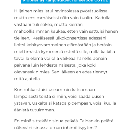
Hiljainen mies istui ravintolassa pyörätuolissa,
mutta ensimmäiseksi näin vain tuolin. Kadulla
vastaani tuli sokea, mutta kierrän
mahdollisimman kaukaa, etten vain sattuisi hänen
tielleen. Kesäisessä ulkokonsertissa edessäni
iloitsi kehitysvammainen elämästään ja heräsin
miettimästä kymmeniä esteitä sille, millä kaikilla
tavoilla elämä voi olla vaikeaa hänelle. Jonain
päivänä luin lehdestä naisesta, joka koki
olevansakin mies. Sen jälkeen en edes tiennyt
mitä ajatella.
Kun rohkaistuisi useammin katsomaan
lämpöisesti toista silmiin, voisi saada uusen
ystävän. Uskaltaisi katsoa pidempään, voisi kuulla
äänistä tutuimman.
En minä sittekään sinua pelkää. Taidankin pelätä
näkeväni sinussa oman inhimillisyyteni?