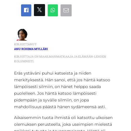
KIRJOITTANUT
ANU ROHIMA MYLLÄRI
KIRJOITTAJA ON MAAILMANMATKAAJA JA ELÄMÄÄN-LEHDEN
KOLUMNISTI.
Eräs ystäväni puhui katseista ja niiden
merkityksestä. Hän sanoi, että jos häntä katsoo
lämpöisesti silmiin, on hänet helppo saada
puolelleen. Jos häntä katsoo lämpöisesti
pidempään ja syvälle silmiin, on jopa
mahdollisuus päästä hänen sydämeensä asti.
Aikaisemmin tuota ihmistä oli katsottu ulkoisen
olemuksen perusteella, joka useimpien mielestä