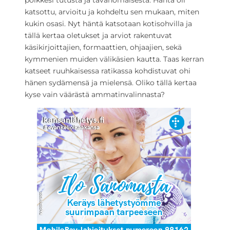
poikkesi tutusta ja tavanomaisesta. Häntä oli
katsottu, arvioitu ja kohdeltu sen mukaan, miten
kukin osasi. Nyt häntä katsotaan kotisohvilla ja
tällä kertaa oletukset ja arviot rakentuvat
käsikirjoittajien, formaattien, ohjaajien, sekä
kymmenien muiden välikäsien kautta. Taas kerran
katseet ruuhkaisessa ratikassa kohdistuvat ohi
hänen sydämensä ja mielensä. Oliko tällä kertaa
kyse vain väärästä ammatinvalinnasta?