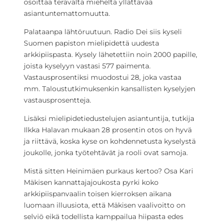
osoittaa terävältä mieheltä yllättävää
asiantuntemattomuutta.
Palataanpa lähtöruutuun. Radio Dei siis kyseli
Suomen papiston mielipidettä uudesta
arkkipiispasta. Kysely lähetettiin noin 2000 papille,
joista kyselyyn vastasi 577 paimenta.
Vastausprosentiksi muodostui 28, joka vastaa
mm. Taloustutkimuksenkin kansallisten kyselyjen
vastausprosentteja.
Lisäksi mielipidetiedustelujen asiantuntija, tutkija
Ilkka Halavan mukaan 28 prosentin otos on hyvä
ja riittävä, koska kyse on kohdennetusta kyselystä
joukolle, jonka työtehtävät ja rooli ovat samoja.
Mistä sitten Heinimäen purkaus kertoo? Osa Kari
Mäkisen kannattajajoukosta pyrki koko
arkkipiispanvaalin toisen kierroksen aikana
luomaan illuusiota, että Mäkisen vaalivoitto on
selviö eikä todellista kamppailua hiipasta edes