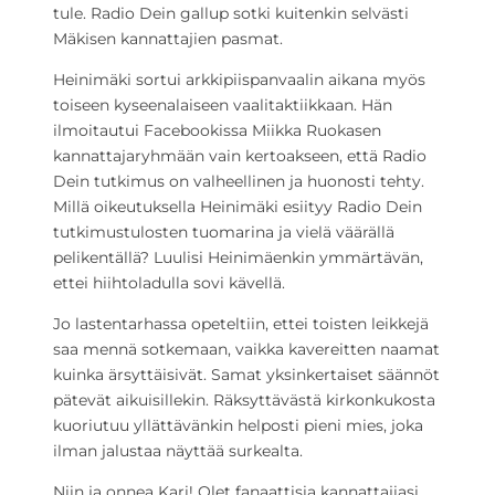
tule. Radio Dein gallup sotki kuitenkin selvästi
Mäkisen kannattajien pasmat.
Heinimäki sortui arkkipiispanvaalin aikana myös
toiseen kyseenalaiseen vaalitaktiikkaan. Hän
ilmoitautui Facebookissa Miikka Ruokasen
kannattajaryhmään vain kertoakseen, että Radio
Dein tutkimus on valheellinen ja huonosti tehty.
Millä oikeutuksella Heinimäki esiityy Radio Dein
tutkimustulosten tuomarina ja vielä väärällä
pelikentällä? Luulisi Heinimäenkin ymmärtävän,
ettei hiihtoladulla sovi kävellä.
Jo lastentarhassa opeteltiin, ettei toisten leikkejä
saa mennä sotkemaan, vaikka kavereitten naamat
kuinka ärsyttäisivät. Samat yksinkertaiset säännöt
pätevät aikuisillekin. Räksyttävästä kirkonkukosta
kuoriutuu yllättävänkin helposti pieni mies, joka
ilman jalustaa näyttää surkealta.
Niin ja onnea Kari! Olet fanaattisia kannattajiasi