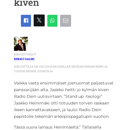
kiven
KIRJOITTANUT
MIKKO SALMI
KIRJOITTAJA ON OULUN KARJASILLAN SEURAKUNNAN PAPPI JA
TOIVON PÄIVÄN JUONTAJA.
Vaikka vasta ensimmäiset joenuomat paljastuvat
panssarijään alta, Jaakko heitti jo kylmän kiven
Radio Dein uutisvirtaan. ”Stand up -teologi”
Jaakko Heinimäki otti totuuden torven raskaan
ikeen kannettavakseen, ja lauloi Radio Dein
papistolle tekemän arkkipiispagallupin suohon.
Tässä suora lainaus Heinimäeltä:” Tällaisella