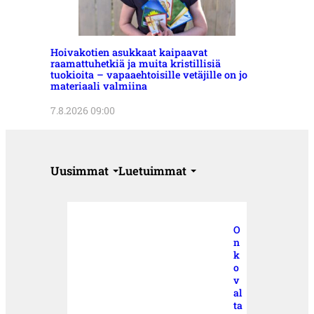
Hoivakotien asukkaat kaipaavat
raamattuhetkiä ja muita kristillisiä
tuokioita – vapaaehtoisille vetäjille on jo
materiaali valmiina
7.8.2026 09:00
Uusimmat
Luetuimmat
O
n
k
o
v
al
ta