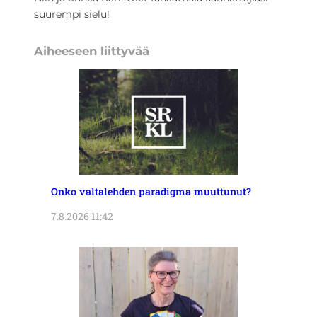
suurempi sielu!
Aiheeseen liittyvää
Onko valtalehden paradigma muuttunut?
7.8.2026 11:42