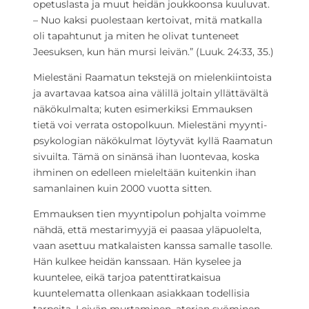
opetuslasta ja muut heidän joukkoonsa kuuluvat.
– Nuo kaksi puolestaan kertoivat, mitä matkalla
oli tapahtunut ja miten he olivat tunteneet
Jeesuksen, kun hän mursi leivän.” (Luuk. 24:33, 35.)
Mielestäni Raamatun tekstejä on mielenkiintoista
ja avartavaa katsoa aina välillä joltain yllättävältä
näkökulmalta; kuten esimerkiksi Emmauksen
tietä voi verrata ostopolkuun. Mielestäni myynti­
psykologian näkökulmat löytyvät kyllä Raamatun
sivuilta. Tämä on sinänsä ihan luontevaa, koska
ihminen on edelleen mieleltään kuitenkin ihan
samanlainen kuin 2000 vuotta sitten.
Emmauksen tien myyntipolun pohjalta voimme
nähdä, että mestarimyyjä ei paasaa yläpuolelta,
vaan asettuu matkalaisten kanssa samalle tasolle.
Hän kulkee heidän kanssaan. Hän kyselee ja
kuuntelee, eikä tarjoa patenttiratkaisua
kuuntelematta ollenkaan asiakkaan todellisia