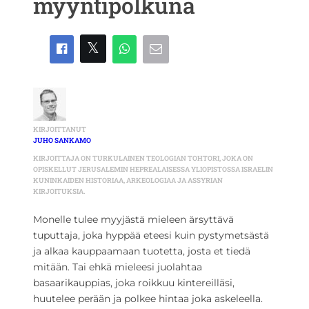
myyntipolkuna
KIRJOITTANUT
JUHO SANKAMO
KIRJOITTAJA ON TURKULAINEN TEOLOGIAN TOHTORI, JOKA ON
OPISKELLUT JERUSALEMIN HEPREALAISESSA YLIOPISTOSSA ISRAELIN
KUNINKAIDEN HISTORIAA, ARKEOLOGIAA JA ASSYRIAN
KIRJOITUKSIA.
Monelle tulee myyjästä mieleen ärsyttävä
tuputtaja, joka hyppää eteesi kuin pystymetsästä
ja alkaa kauppaamaan tuotetta, josta et tiedä
mitään. Tai ehkä mieleesi juolahtaa
basaarikauppias, joka roikkuu kintereilläsi,
huutelee perään ja polkee hintaa joka askeleella.