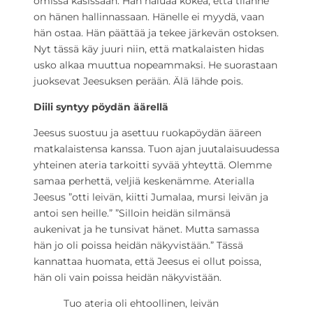
omissa käsissään. Hän haluaa kokea, että tilanne
on hänen hallinnassaan. Hänelle ei myydä, vaan
hän ostaa. Hän päättää ja tekee järkevän ostoksen.
Nyt tässä käy juuri niin, että matkalaisten hidas
usko alkaa muuttua nopeammaksi. He suorastaan
juoksevat Jeesuksen perään. Älä lähde pois.
Diili syntyy pöydän äärellä
Jeesus suostuu ja asettuu ruokapöydän ääreen
matkalaistensa kanssa. Tuon ajan juutalaisuudessa
yhteinen ateria tarkoitti syvää yhteyttä. Olemme
samaa perhettä, veljiä keskenämme. Aterialla
Jeesus ”otti leivän, kiitti Jumalaa, mursi leivän ja
antoi sen heille.” ”Silloin heidän silmänsä
aukenivat ja he tunsivat hänet. Mutta samassa
hän jo oli poissa heidän näkyvistään.” Tässä
kannattaa huomata, että Jeesus ei ollut poissa,
hän oli vain poissa heidän näkyvistään.
Tuo ateria oli ehtoollinen, leivän