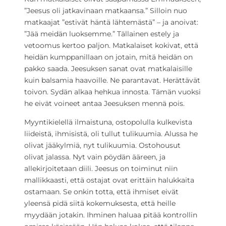
”Jeesus oli jatkavinaan matkaansa.” Silloin nuo
matkaajat ”estivät häntä lähtemästä” – ja anoivat:
”Jää meidän luoksemme.” Tällainen estely ja
vetoomus kertoo paljon. Matkalaiset kokivat, että
heidän kumppanillaan on jotain, mitä heidän on
pakko saada. Jeesuksen sanat ovat matkalaisille
kuin balsamia haavoille. Ne parantavat. Herättävät
toivon. Sydän alkaa hehkua innosta. Tämän vuoksi
he eivät voineet antaa Jeesuksen mennä pois.
Myyntikielellä ilmaistuna, ostopolulla kulkevista
liideistä, ihmisistä, oli tullut tulikuumia. Alussa he
olivat jääkylmiä, nyt tulikuumia. Ostohousut
olivat jalassa. Nyt vain pöydän ääreen, ja
allekirjoitetaan diili. Jeesus on toiminut niin
mallikkaasti, että ostajat ovat erittäin halukkaita
ostamaan. Se onkin totta, että ihmiset eivät
yleensä pidä siitä kokemuksesta, että heille
myydään jotakin. Ihminen haluaa pitää kontrollin