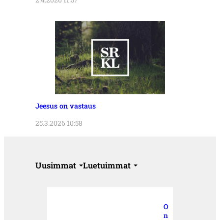
Jeesus on vastaus
25.3.2026 10:58
Uusimmat
Luetuimmat
O
n