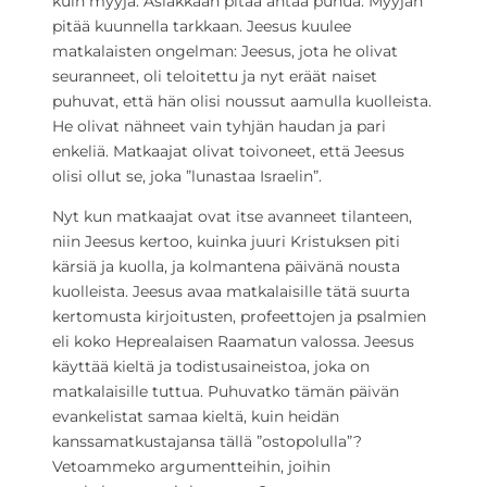
kuin myyjä. Asiakkaan pitää antaa puhua. Myyjän
pitää kuunnella tarkkaan. Jeesus kuulee
matkalaisten ongelman: Jeesus, jota he olivat
seuranneet, oli teloitettu ja nyt eräät naiset
puhuvat, että hän olisi noussut aamulla kuolleista.
He olivat nähneet vain tyhjän haudan ja pari
enkeliä. Matkaajat olivat toivoneet, että Jeesus
olisi ollut se, joka ”lunastaa Israelin”.
Nyt kun matkaajat ovat itse avanneet tilanteen,
niin Jeesus kertoo, kuinka juuri Kristuksen piti
kärsiä ja kuolla, ja kolmantena päivänä nousta
kuolleista. Jeesus avaa matkalaisille tätä suurta
kertomusta kirjoitusten, profeettojen ja psalmien
eli koko Heprealaisen Raamatun valossa. Jeesus
käyttää kieltä ja todistusaineistoa, joka on
matkalaisille tuttua. Puhuvatko tämän päivän
evankelistat samaa kieltä, kuin heidän
kanssamatkustajansa tällä ”ostopolulla”?
Vetoammeko argumentteihin, joihin