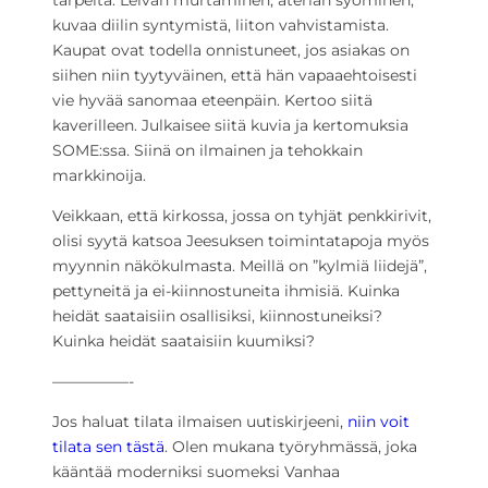
tarpeita. Leivän murtaminen, aterian syöminen,
kuvaa diilin syntymistä, liiton vahvistamista.
Kaupat ovat todella onnistuneet, jos asiakas on
siihen niin tyytyväinen, että hän vapaaehtoisesti
vie hyvää sanomaa eteenpäin. Kertoo siitä
kaverilleen. Julkaisee siitä kuvia ja kertomuksia
SOME:ssa. Siinä on ilmainen ja tehokkain
markkinoija.
Veikkaan, että kirkossa, jossa on tyhjät penkkirivit,
olisi syytä katsoa Jeesuksen toimintatapoja myös
myynnin näkökulmasta. Meillä on ”kylmiä liidejä”,
pettyneitä ja ei-kiinnostuneita ihmisiä. Kuinka
heidät saataisiin osallisiksi, kiinnostuneiksi?
Kuinka heidät saataisiin kuumiksi?
—————-
Jos haluat tilata ilmaisen uutiskirjeeni,
niin voit
tilata sen tästä
. Olen mukana työryhmässä, joka
kääntää moderniksi suomeksi Vanhaa