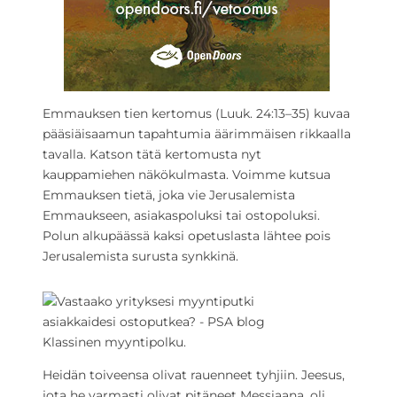
Emmauksen tien kertomus (Luuk. 24:13–35) kuvaa
pääsiäisaamun tapahtumia äärimmäisen rikkaalla
tavalla. Katson tätä kertomusta nyt
kauppamiehen näkökulmasta. Voimme kutsua
Emmauksen tietä, joka vie Jerusalemista
Emmaukseen, asiakaspoluksi tai ostopoluksi.
Polun alkupäässä kaksi opetuslasta lähtee pois
Jerusalemista surusta synkkinä.
Klassinen myyntipolku.
Heidän toiveensa olivat rauenneet tyhjiin. Jeesus,
jota he varmasti olivat pitäneet Messiaana, oli