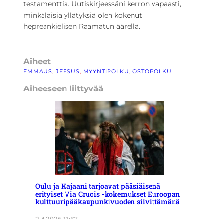
testamenttia. Uutiskirjeessäni kerron vapaasti,
minkälaisia yllätyksiä olen kokenut
hepreankielisen Raamatun äärellä.
Aiheet
EMMAUS
, 
JEESUS
, 
MYYNTIPOLKU
, 
OSTOPOLKU
Aiheeseen liittyvää
Oulu ja Kajaani tarjoavat pääsiäisenä
erityiset Via Crucis -kokemukset Euroopan
kulttuuripääkaupunkivuoden siivittämänä
2.4.2026 11:57