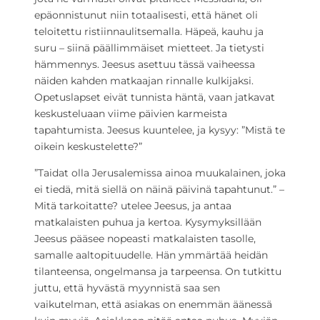
epäonnistunut niin totaalisesti, että hänet oli
teloitettu ristiinnaulitsemalla. Häpeä, kauhu ja
suru – siinä päällimmäiset mietteet. Ja tietysti
hämmennys. Jeesus asettuu tässä vaiheessa
näiden kahden matkaajan rinnalle kulkijaksi.
Opetuslapset eivät tunnista häntä, vaan jatkavat
keskusteluaan viime päivien karmeista
tapahtumista. Jeesus kuuntelee, ja kysyy: ”Mistä te
oikein keskustelette?”
”Taidat olla Jerusalemissa ainoa muukalainen, joka
ei tiedä, mitä siellä on näinä päivinä tapahtunut.” –
Mitä tarkoitatte? utelee Jeesus, ja antaa
matkalaisten puhua ja kertoa. Kysymyksillään
Jeesus pääsee nopeasti matkalaisten tasolle,
samalle aaltopituudelle. Hän ymmärtää heidän
tilanteensa, ongelmansa ja tarpeensa. On tutkittu
juttu, että hyvästä myynnistä saa sen
vaikutelman, että asiakas on enemmän äänessä