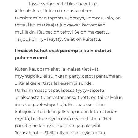
Tässä sydämen hehku saavuttaa
kliimaksinsa, iloinen tunnustaminen,
tunnistaminen tapahtuu. Yhteys, kommuunio, on
totta. Nyt matkaajat juoksevat kertomaan
muillekin. Kaupat on tehty! Se on maksettu.
Tarjous on hyväksytty. Velat on kuitattu.
Ilmaiset kehut ovat parempia kuin ostetut
puheenvuorot
Kuten kauppamiehet ja -naiset tietävät,
myyntipolku ei suinkaan pääty ostotapahtumaan.
Siitä alkaa entistä läheisempi suhde.
Parhaimmassa tapauksessa tyytyväisestä
asiakkaasta tulee ostamansa tuotteen tai palvelun
innokas puolestapuhuja. Emmauksen tien
kulkijoista tuli diilin jälkeen, uuden liiton aterian
myötä, hehkuvasydämisiä evankelistoja. ”Heti
paikalle he lähtivät matkaan ja palasivat
Jerusalemiin. Siellä olivat koolla yksitoista