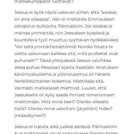
matkakumppanit luottavat?
Jeesus ei kyllä näytä uskovan siihen, että ”asiakas
on aina oikeassa”. Hän ei mielistele Emmauksen
ostopolun kulkijoita. Päinvastoin. Jos asiakas ei
meinaa ymmärtää, niin Jeesuksen kyselevä ja
kuunteleva tyyli muuttuu syyttävän hyökkääväksi:
”Voi teitä ymmärtämättömiä! Noinko hitaita te
olette uskomaan kaikkea sitä, mitä profeetat ovat
puhuneet?” Tässä yhteydessä Jeesus vaivihkaa
alkaa puhua Messiaan sijasta itsestään. Kristuksen
kärsimyskuolema ja ylösnousemus oli hänelle
henkilökohtainen kokemus. Miettikääs sitä.
Varmasti matkalaiset miettivät. Luulen, että
Jeesuksella oli kyky saada ihmiset nimenomaan
miettimään. Mitä minä teen? Olenko oikealla
tiellä? Olenko minä uskoltani (järjeltäni) hidas?
(Hidasälyinen?)
Jeesus ei tuputa, eikä juokse perässä. Päinvastoin.
Kun matkalaiset olivat saapumassa Emmaukseen,