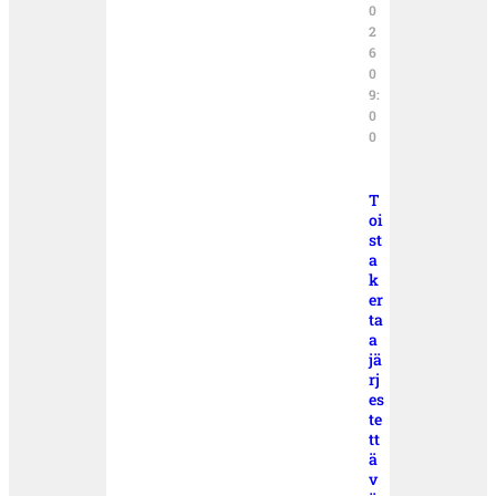
0
2
6
0
9:
0
0
T
oi
st
a
k
er
ta
a
jä
rj
es
te
tt
ä
v