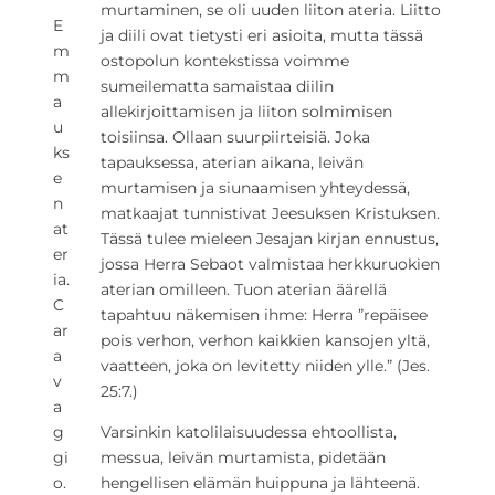
murtaminen, se oli uuden liiton ateria. Liitto
E
ja diili ovat tietysti eri asioita, mutta tässä
m
ostopolun kontekstissa voimme
m
sumeilematta samaistaa diilin
a
allekirjoittamisen ja liiton solmimisen
u
toisiinsa. Ollaan suurpiirteisiä. Joka
ks
tapauksessa, aterian aikana, leivän
e
murtamisen ja siunaamisen yhteydessä,
n
matkaajat tunnistivat Jeesuksen Kristuksen.
at
Tässä tulee mieleen Jesajan kirjan ennustus,
er
jossa Herra Sebaot valmistaa herkkuruokien
ia.
aterian omilleen. Tuon aterian äärellä
C
tapahtuu näkemisen ihme: Herra ”repäisee
ar
pois verhon, verhon kaikkien kansojen yltä,
a
vaatteen, joka on levitetty niiden ylle.” (Jes.
v
25:7.)
a
g
Varsinkin katolilaisuudessa ehtoollista,
gi
messua, leivän murtamista, pidetään
o.
hengellisen elämän huippuna ja lähteenä.