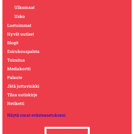
Ulkomaat
Usko
Luetuimmat
Hyvät uutiset
Blogit
Esirukouspalsta
Toimitus
Mediakortti
Palaute
Jätä juttuvinkki
Tilaa uutiskirje
Netiketti
Näytä omat evästeasetukseni