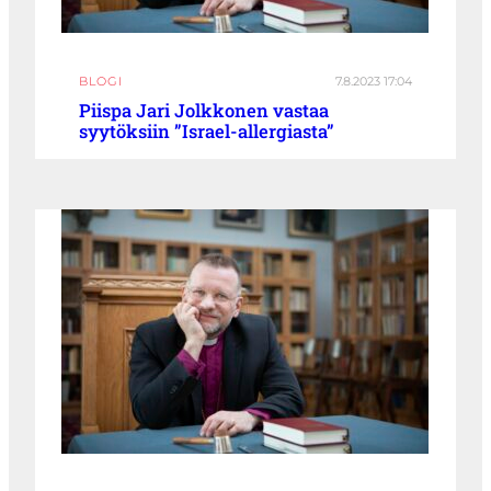
BLOGI
7.8.2023 17:04
Piispa Jari Jolkkonen vastaa
syytöksiin ”Israel-allergiasta”