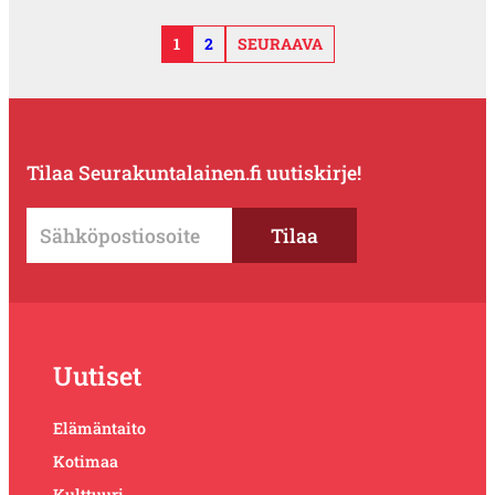
1
2
SEURAAVA
Tilaa Seurakuntalainen.fi uutiskirje!
Uutiset
Elämäntaito
Kotimaa
Kulttuuri