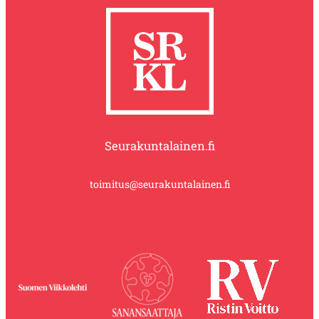
Seurakuntalainen.fi
toimitus@seurakuntalainen.fi