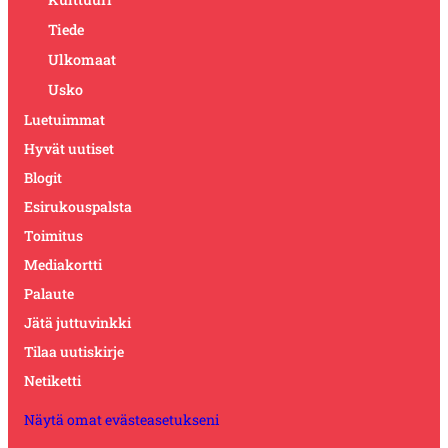
Tiede
Ulkomaat
Usko
Luetuimmat
Hyvät uutiset
Blogit
Esirukouspalsta
Toimitus
Mediakortti
Palaute
Jätä juttuvinkki
Tilaa uutiskirje
Netiketti
Näytä omat evästeasetukseni