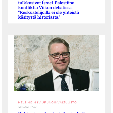
tulkkasivat Israel-Palestiina-
konfliktia Viikon debatissa:
”Keskustelijoilla ei ole yhteistä
käsitystä historiasta.”
HELSINGIN KAUPUNGINVALTUUSTO
12.11.2021 17:39