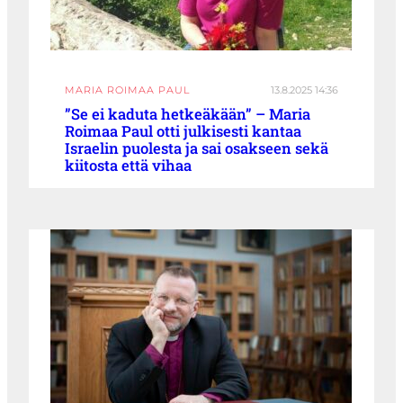
MARIA ROIMAA PAUL
13.8.2025 14:36
”Se ei kaduta hetkeäkään” – Maria
Roimaa Paul otti julkisesti kantaa
Israelin puolesta ja sai osakseen sekä
kiitosta että vihaa