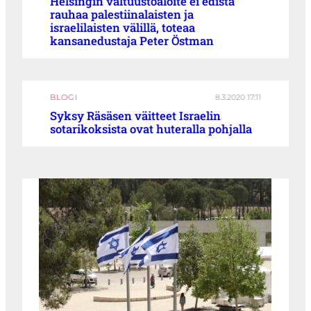
Helsingin valtuustoaloite ei edistä
rauhaa palestiinalaisten ja
israelilaisten välillä, toteaa
kansanedustaja Peter Östman
BLOGI
8.3.2020 17:11
Syksy Räsäsen väitteet Israelin
sotarikoksista ovat huteralla pohjalla