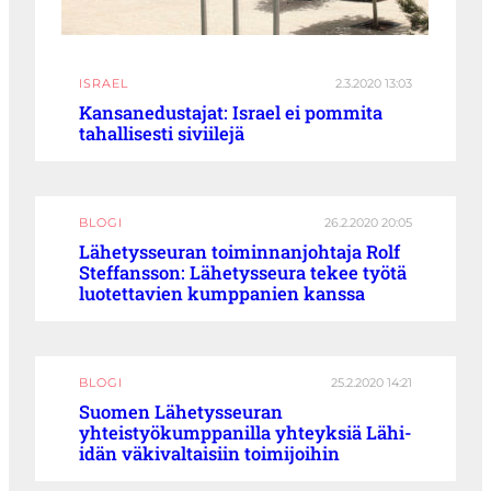
ISRAEL
2.3.2020 13:03
Kansanedustajat: Israel ei pommita
tahallisesti siviilejä
BLOGI
26.2.2020 20:05
Lähetysseuran toiminnanjohtaja Rolf
Steffansson: Lähetysseura tekee työtä
luotettavien kumppanien kanssa
BLOGI
25.2.2020 14:21
Suomen Lähetysseuran
yhteistyökumppanilla yhteyksiä Lähi-
idän väkivaltaisiin toimijoihin