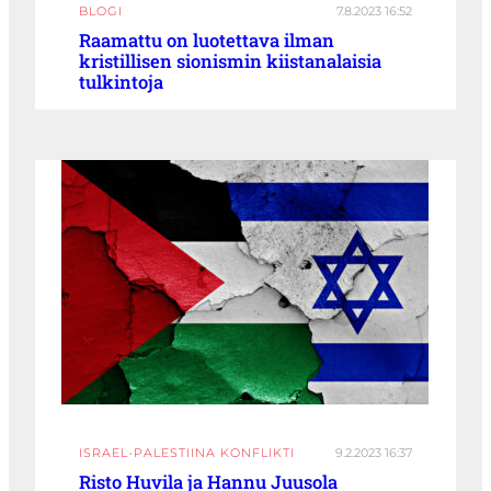
BLOGI
7.8.2023 16:52
Raamattu on luotettava ilman
kristillisen sionismin kiistanalaisia
tulkintoja
ISRAEL-PALESTIINA KONFLIKTI
9.2.2023 16:37
Risto Huvila ja Hannu Juusola