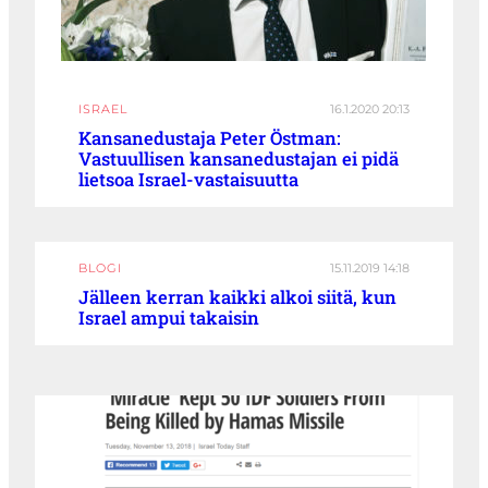
ISRAEL
16.1.2020 20:13
Kansanedustaja Peter Östman:
Vastuullisen kansanedustajan ei pidä
lietsoa Israel-vastaisuutta
BLOGI
15.11.2019 14:18
Jälleen kerran kaikki alkoi siitä, kun
Israel ampui takaisin