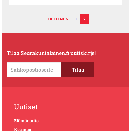
EDELLINEN
1
2
Tilaa Seurakuntalainen.fi uutiskirje!
Uutiset
Elämäntaito
Kotimaa