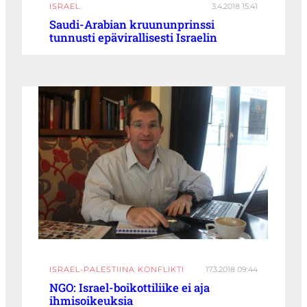
ISRAEL
3.4.2018 15:41
Saudi-Arabian kruununprinssi
tunnusti epävirallisesti Israelin
ISRAEL-PALESTIINA KONFLIKTI
17.3.2018 09:44
NGO: Israel-boikottiliike ei aja
ihmisoikeuksia