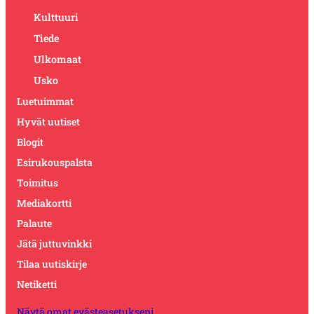
Kulttuuri
Tiede
Ulkomaat
Usko
Luetuimmat
Hyvät uutiset
Blogit
Esirukouspalsta
Toimitus
Mediakortti
Palaute
Jätä juttuvinkki
Tilaa uutiskirje
Netiketti
Näytä omat evästeasetukseni