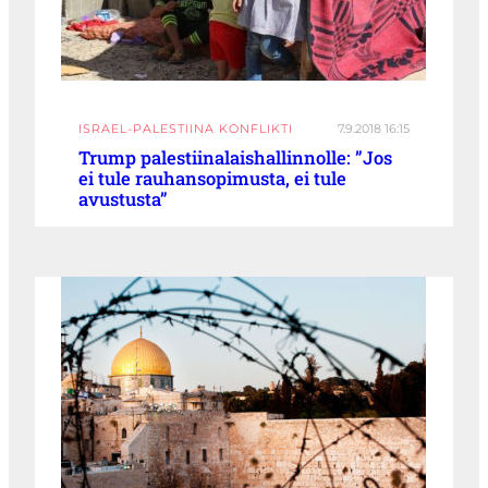
ISRAEL-PALESTIINA KONFLIKTI
7.9.2018 16:15
Trump palestiinalaishallinnolle: ”Jos
ei tule rauhansopimusta, ei tule
avustusta”