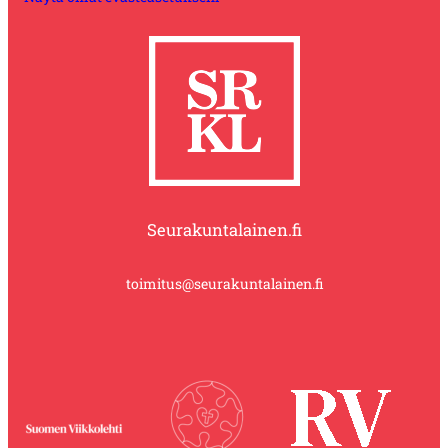
Seurakuntalainen.fi
toimitus@seurakuntalainen.fi