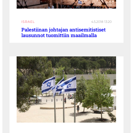
ISRAEL
4.5.2018 13:20
Palestiinan johtajan antisemitistiset
lausunnot tuomittiin maailmalla