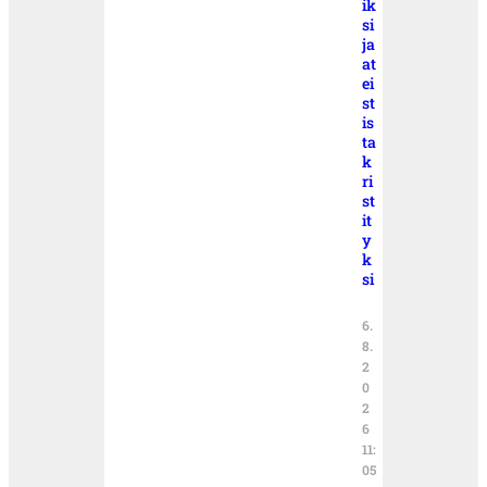
ik
si
ja
at
ei
st
is
ta
k
ri
st
it
y
k
si
6.
8.
2
0
2
6
11:
05