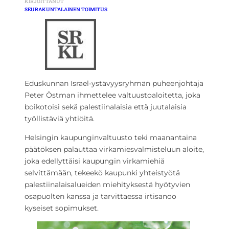
KIRJOITTANUT
SEURAKUNTALAINEN TOIMITUS
Eduskunnan Israel-ystävyysryhmän puheenjohtaja
Peter Östman ihmettelee valtuustoaloitetta, joka
boikotoisi sekä palestiinalaisia että juutalaisia
työllistäviä yhtiöitä.
Helsingin kaupunginvaltuusto teki maanantaina
päätöksen palauttaa virkamiesvalmisteluun aloite,
joka edellyttäisi kaupungin virkamiehiä
selvittämään, tekeekö kaupunki yhteistyötä
palestiinalaisalueiden miehityksestä hyötyvien
osapuolten kanssa ja tarvittaessa irtisanoo
kyseiset sopimukset.