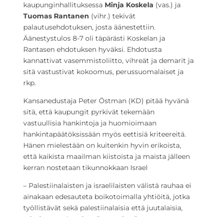
kaupunginhallituksessa
Minja Koskela
(vas.) ja
Tuomas Rantanen
(vihr.) tekivät
palautusehdotuksen, josta äänestettiin.
Äänestystulos 8-7 oli täpärästi Koskelan ja
Rantasen ehdotuksen hyväksi. Ehdotusta
kannattivat vasemmistoliitto, vihreät ja demarit ja
sitä vastustivat kokoomus, perussuomalaiset ja
rkp.
Kansanedustaja Peter Östman (KD) pitää hyvänä
sitä, että kaupungit pyrkivät tekemään
vastuullisia hankintoja ja huomioimaan
hankintapäätöksissään myös eettisiä kriteereitä.
Hänen mielestään on kuitenkin hyvin erikoista,
että kaikista maailman kiistoista ja maista jälleen
kerran nostetaan tikunnokkaan Israel
– Palestiinalaisten ja israelilaisten välistä rauhaa ei
ainakaan edesauteta boikotoimalla yhtiöitä, jotka
työllistävät sekä palestiinalaisia että juutalaisia,