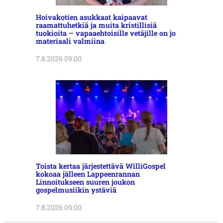
Hoivakotien asukkaat kaipaavat
raamattuhetkiä ja muita kristillisiä
tuokioita – vapaaehtoisille vetäjille on jo
materiaali valmiina
7.8.2026 09:00
Toista kertaa järjestettävä WilliGospel
kokoaa jälleen Lappeenrannan
Linnoitukseen suuren joukon
gospelmusiikin ystäviä
7.8.2026 09:00