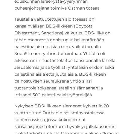
eduskunnan Israel-ystävyysryhmän
puheenjohtajana toimiva Östman toteaa.
Taustalla valtuutettujen aloitteessa on
kansainvälisen BDS-liikkeen (Boycott,
Divestment, Sanctions) vaikutus. BDS-liike on
tähän mennessä onnistunut heikentämään
palestiinalaisten asiaa mm. vaikuttamalla
SodaStream -yhtiön toimintaan. Yhtiöllä oli
aikaisemmin tuotantolaitos Länsirannalla lähellä
Jerusalemia ja se työllisti yhtäläisin ehdoin sekä
palestiinalaisia että juutalaisia. BDS-liikkeen
painostuksen seurauksena yhtiö siirsi
tuotantolaitoksensa Israelin sisämaahan ja
irtisanoi 500 palestiinalaistyöntekijää.
Nykyisen BDS-liikkeen siemenet kylvettiin 20
vuotta sitten Durbanin rasisminvastaisessa
konferenssissa, jossa kokoontunut
kansalaisjärjestöfoorumi hyväksyi julkilausuman,
jonka tarkoitus oli aloittaa kansainvälinen ”Israelin