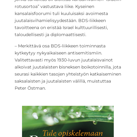
rotusortoa” vastustava liike. Kyseinen
kansalaisfoorumi tuli kuuluisaksi avoimesta
juutalaisvihamielisyydestään. BDS-liikkeen
tavoitteena on eristää Israel kulttuurillisesti,
taloudellisesti ja diplomaattisesti.
– Merkittävä osa BDS-liikkeen toiminnasta
kytkeytyy nykyaikaiseen antisemitismiin.
Valitettavasti myös 1930-luvun juutalaisvainot
alkoivat juutalaisten bisneksen boikotoinnilla, jota
seurasi kaikkien tasojen yhteistyön katkaiseminen
saksalaisten ja juutalaisten välillä, muistuttaa
Peter Östman.