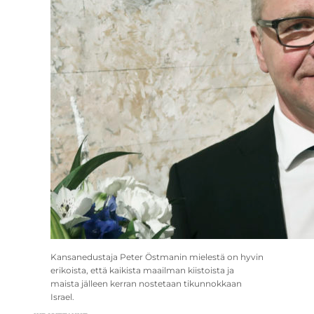
Kansanedustaja Peter Östmanin mielestä on hyvin
erikoista, että kaikista maailman kiistoista ja
maista jälleen kerran nostetaan tikunnokkaan
Israel.