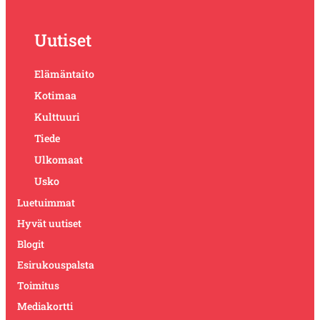
Uutiset
Elämäntaito
Kotimaa
Kulttuuri
Tiede
Ulkomaat
Usko
Luetuimmat
Hyvät uutiset
Blogit
Esirukouspalsta
Toimitus
Mediakortti