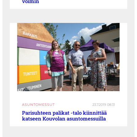
voimin
ASUNTOMESSUT
23.7.2019 08:31
Parisuhteen palikat -talo kiinnittää
katseen Kouvolan asuntomessuilla