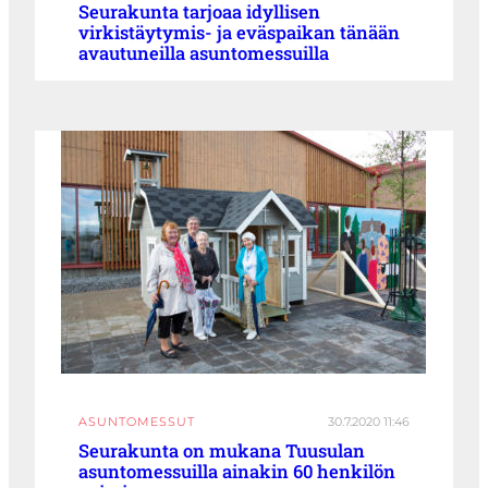
Seurakunta tarjoaa idyllisen
virkistäytymis- ja eväspaikan tänään
avautuneilla asuntomessuilla
ASUNTOMESSUT
30.7.2020 11:46
Seurakunta on mukana Tuusulan
asuntomessuilla ainakin 60 henkilön