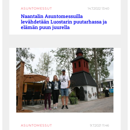
ASUNTOMESSUT
14.7.2022 13:40
Naantalin Asuntomessuilla
levähdetään Luostarin puutarhassa ja
elämän puun juurella
ASUNTOMESSUT
9.7.2021 11:46