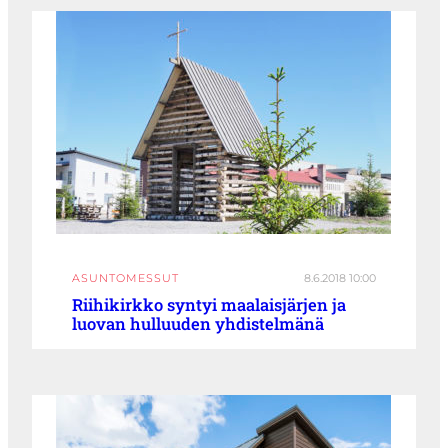
ASUNTOMESSUT
8.6.2018 10:00
Riihikirkko syntyi maalaisjärjen ja
luovan hulluuden yhdistelmänä