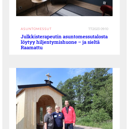
ASUNTOMESSUT
7.7.2023 09:10
Julkkisterapeutin asuntomessutalosta
löytyy hiljentymishuone – ja sieltä
Raamattu