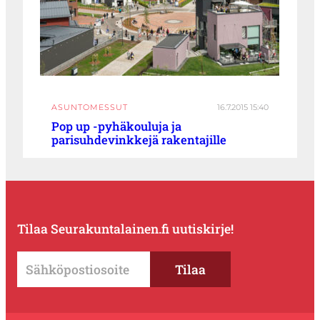
ASUNTOMESSUT
16.7.2015 15:40
Pop up -pyhäkouluja ja
parisuhdevinkkejä rakentajille
Tilaa Seurakuntalainen.fi uutiskirje!