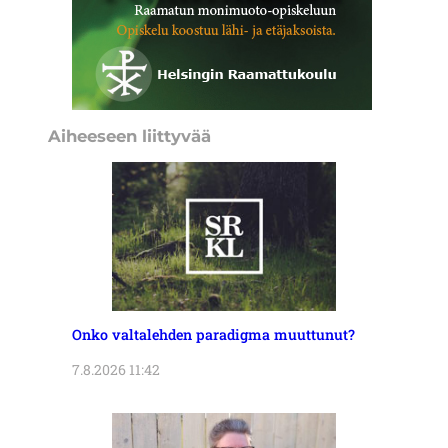
Aiheeseen liittyvää
Onko valtalehden paradigma muuttunut?
7.8.2026 11:42