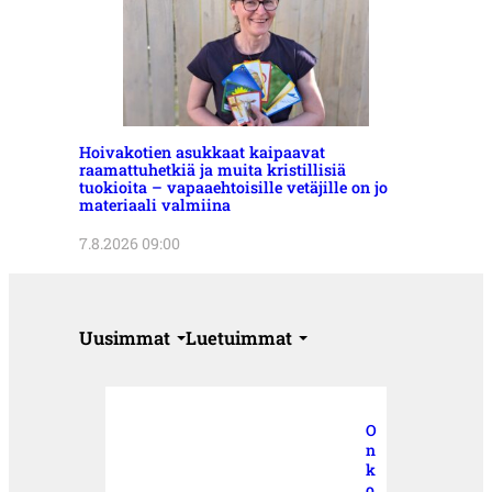
Hoivakotien asukkaat kaipaavat
raamattuhetkiä ja muita kristillisiä
tuokioita – vapaaehtoisille vetäjille on jo
materiaali valmiina
7.8.2026 09:00
Uusimmat
Luetuimmat
O
n
k
o