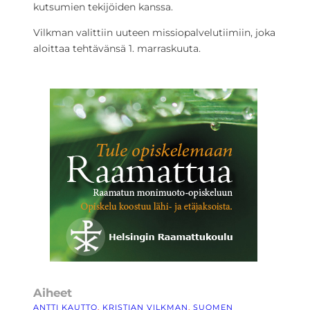
kutsumien tekijöiden kanssa.
Vilkman valittiin uuteen missiopalvelutiimiin, joka
aloittaa tehtävänsä 1. marraskuuta.
Aiheet
ANTTI KAUTTO
, 
KRISTIAN VILKMAN
, 
SUOMEN