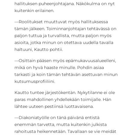
hallituksen puheenjohtajana. Näkökulma on nyt
kuitenkin erilainen.
—Roolitukset muuttuvat myös hallituksessa
tämän jälkeen. Toiminnanjohtajan tehtävässä on
paljon tuttua ja turvallista, mutta paljon myös
asioita, jotka minun on otettava uudella tavalla
haltuuni, Kautto pohtii.
—Osittain pääsen myös epämukavuusalueelleni,
mikä on hyvä haaste minulle. Pohdin asiaa
tarkasti ja koin tämän tehtävän asettuvan minun
kutsumusprofiiliini.
Kautto tuntee järjestökentän. Nykytilanne ei ole
paras mahdollinen yhdellekään toimijalle. Hän
lähtee uuteen pestiinsä luottavaisena.
—Diakoniatyölle on tänä päivänä entistä
enemmän tarvetta, mutta kuitenkin julkista
rahoitusta heikennetään. Tavallaan se vie meidät