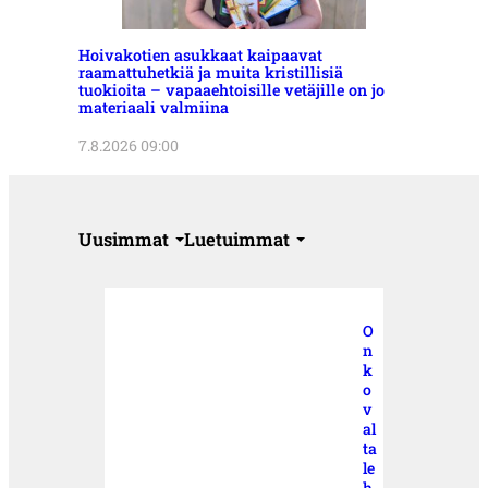
Hoivakotien asukkaat kaipaavat
raamattuhetkiä ja muita kristillisiä
tuokioita – vapaaehtoisille vetäjille on jo
materiaali valmiina
7.8.2026 09:00
Uusimmat
Luetuimmat
O
n
k
o
v
al
ta
le
h