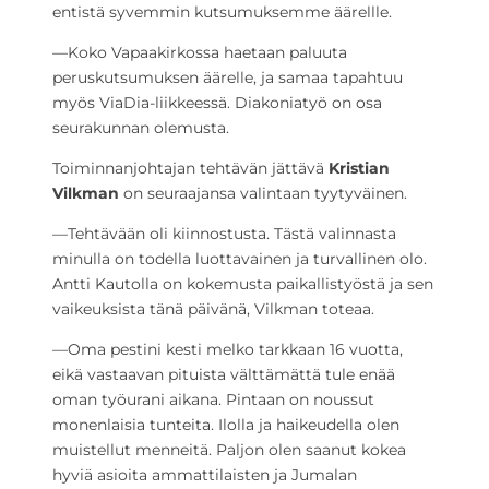
entistä syvemmin kutsumuksemme äärellle.
—Koko Vapaakirkossa haetaan paluuta
peruskutsumuksen äärelle, ja samaa tapahtuu
myös ViaDia-liikkeessä. Diakoniatyö on osa
seurakunnan olemusta.
Toiminnanjohtajan tehtävän jättävä
Kristian
Vilkman
on seuraajansa valintaan tyytyväinen.
—Tehtävään oli kiinnostusta. Tästä valinnasta
minulla on todella luottavainen ja turvallinen olo.
Antti Kautolla on kokemusta paikallistyöstä ja sen
vaikeuksista tänä päivänä, Vilkman toteaa.
—Oma pestini kesti melko tarkkaan 16 vuotta,
eikä vastaavan pituista välttämättä tule enää
oman työurani aikana. Pintaan on noussut
monenlaisia tunteita. Ilolla ja haikeudella olen
muistellut menneitä. Paljon olen saanut kokea
hyviä asioita ammattilaisten ja Jumalan