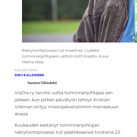
Rekrytointiprosessi tuli maaliinsa. Uudeksi
toiminnanjohtajaksi valittiin Antti Kautto. Kuva:
Melina Ilkka
KIRJOITTANUT
ESKO KALLIONIEMI
ViaDia ry tarvitsi uutta toiminnanjohtajaa sen
jälkeen, kun pitkän päivätyön tehnyt Kristian
Vilkman siirtyy missiopalvelutiimiin marraskuun
alussa.
Kuukauden kestänyt toiminnanjohtajan
rekrytointiprosessi tuli päätökseensä torstaina 23.