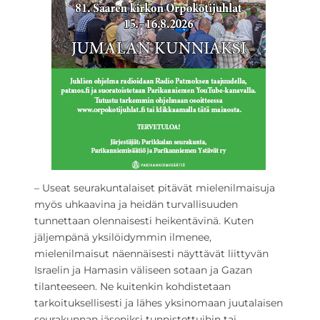
– Useat seurakuntalaiset pitävät mielenilmaisuja
myös uhkaavina ja heidän turvallisuuden
tunnettaan olennaisesti heikentävinä. Kuten
jäljempänä yksilöidymmin ilmenee,
mielenilmaisut näennäisesti näyttävät liittyvän
Israelin ja Hamasin väliseen sotaan ja Gazan
tilanteeseen. Ne kuitenkin kohdistetaan
tarkoituksellisesti ja lähes yksinomaan juutalaisen
seurakunnan jäseniksi tunnistettuihin tai