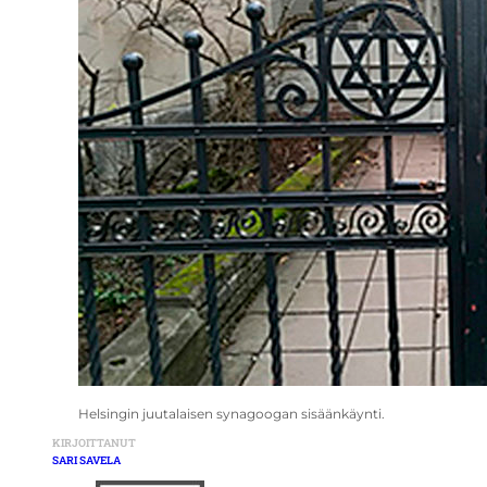
Helsingin juutalaisen synagoogan sisäänkäynti.
KIRJOITTANUT
SARI SAVELA