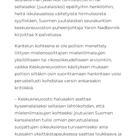
sellaiseksi (juutalaisiksi) epäiltyihin henkilöihin,
heitä iskulauseissa väitetyistä hirmuteoista
syyllistäen, Suomen juutalaisten seurakuntien
keskusneuvoston puheenjohtaja Yaron Nadbornik
kirjoittaa X-palvelussa.
Kantelun kohteena ei ole poliisin menettely
liittyen mielenosoittajien mielenilmaisujen
yksilölliseen tai rikosoikeudelliseen arviointiin,
vaikka Keskusneuvoston käsityksen mukaan
poliisin siltäkin osin suorittamaan harkintaan voisi
perustellusti kohdistaa varsin ankaraakin
kritiikkiä.
– Keskusneuvosto haluaakin asettaa
kyseenalaiseksi sellaisen lähtökohdan, että
mielenilmaisujen kohteeksi joutuvien Suomen
kansalaisten tulisi omien perustuslaissa
suojattujen oikeuksiensa turvaamiseksi aina
kussakin yksittäistapauksessa saattaa loukkaava ja