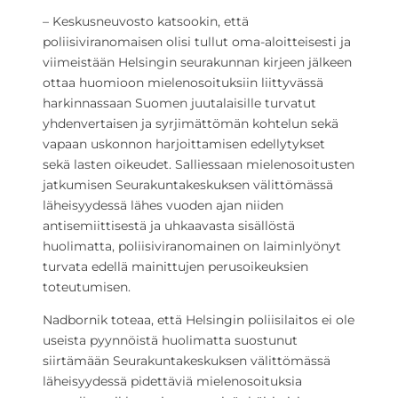
– Keskusneuvosto katsookin, että
poliisiviranomaisen olisi tullut oma-aloitteisesti ja
viimeistään Helsingin seurakunnan kirjeen jälkeen
ottaa huomioon mielenosoituksiin liittyvässä
harkinnassaan Suomen juutalaisille turvatut
yhdenvertaisen ja syrjimättömän kohtelun sekä
vapaan uskonnon harjoittamisen edellytykset
sekä lasten oikeudet. Salliessaan mielenosoitusten
jatkumisen Seurakuntakeskuksen välittömässä
läheisyydessä lähes vuoden ajan niiden
antisemiittisestä ja uhkaavasta sisällöstä
huolimatta, poliisiviranomainen on laiminlyönyt
turvata edellä mainittujen perusoikeuksien
toteutumisen.
Nadbornik toteaa, että Helsingin poliisilaitos ei ole
useista pyynnöistä huolimatta suostunut
siirtämään Seurakuntakeskuksen välittömässä
läheisyydessä pidettäviä mielenosoituksia