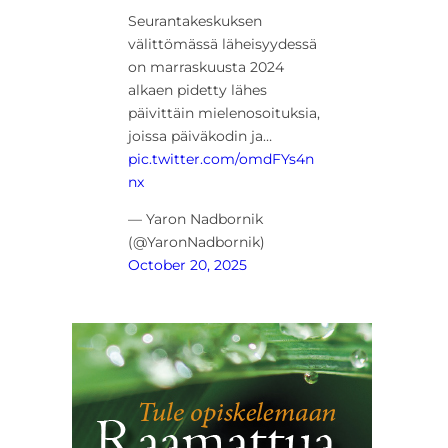
Seurantakeskuksen
välittömässä läheisyydessä
on marraskuusta 2024
alkaen pidetty lähes
päivittäin mielenosoituksia,
joissa päiväkodin ja…
pic.twitter.com/omdFYs4n
nx
— Yaron Nadbornik
(@YaronNadbornik)
October 20, 2025