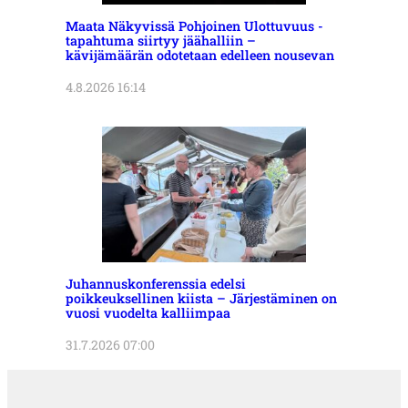
Maata Näkyvissä Pohjoinen Ulottuvuus -
tapahtuma siirtyy jäähalliin –
kävijämäärän odotetaan edelleen nousevan
4.8.2026 16:14
Juhannuskonferenssia edelsi
poikkeuksellinen kiista – Järjestäminen on
vuosi vuodelta kalliimpaa
31.7.2026 07:00