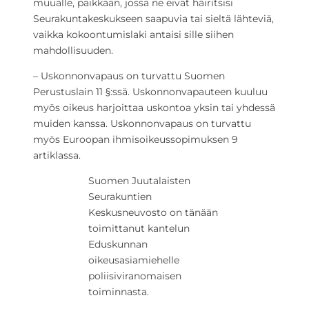
muualle, paikkaan, jossa ne eivät häiritsisi
Seurakuntakeskukseen saapuvia tai sieltä lähteviä,
vaikka kokoontumislaki antaisi sille siihen
mahdollisuuden.
– Uskonnonvapaus on turvattu Suomen
Perustuslain 11 §:ssä. Uskonnonvapauteen kuuluu
myös oikeus harjoittaa uskontoa yksin tai yhdessä
muiden kanssa. Uskonnonvapaus on turvattu
myös Euroopan ihmisoikeussopimuksen 9
artiklassa.
Suomen Juutalaisten
Seurakuntien
Keskusneuvosto on tänään
toimittanut kantelun
Eduskunnan
oikeusasiamiehelle
poliisiviranomaisen
toiminnasta.