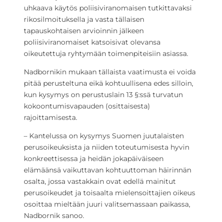
uhkaava käytös poliisiviranomaisen tutkittavaksi
rikosilmoituksella ja vasta tällaisen
tapauskohtaisen arvioinnin jälkeen
poliisiviranomaiset katsoisivat olevansa
oikeutettuja ryhtymään toimenpiteisiin asiassa.
Nadbornikin mukaan tällaista vaatimusta ei voida
pitää perusteltuna eikä kohtuullisena edes silloin,
kun kysymys on perustuslain 13 §:ssä turvatun
kokoontumisvapauden (osittaisesta)
rajoittamisesta.
– Kantelussa on kysymys Suomen juutalaisten
perusoikeuksista ja niiden toteutumisesta hyvin
konkreettisessa ja heidän jokapäiväiseen
elämäänsä vaikuttavan kohtuuttoman häirinnän
osalta, jossa vastakkain ovat edellä mainitut
perusoikeudet ja toisaalta mielensoittajien oikeus
osoittaa mieltään juuri valitsemassaan paikassa,
Nadbornik sanoo.