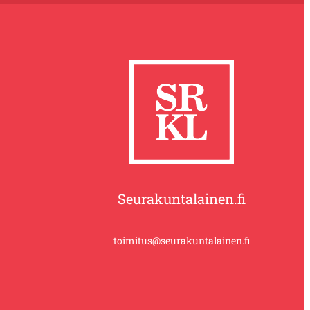
Seurakuntalainen.fi
toimitus@seurakuntalainen.fi