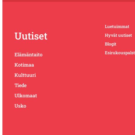
Luetuimmat
Uutiset
Hyvät uutiset
Blogit
Esirukouspals
Elämäntaito
Kotimaa
Kulttuuri
Tiede
Ulkomaat
Usko