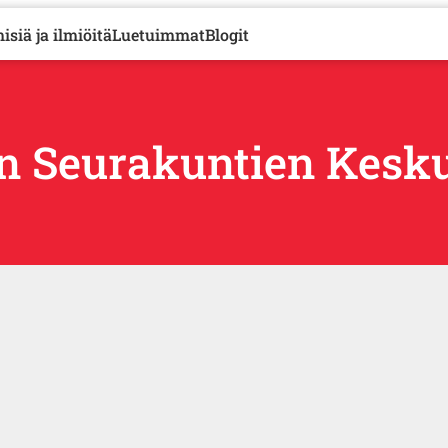
isiä ja ilmiöitä
Luetuimmat
Blogit
n Seurakuntien Kesk