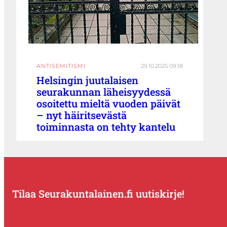
ANTISEMITISMI
29.10.2025 09:18
Helsingin juutalaisen
seurakunnan läheisyydessä
osoitettu mieltä vuoden päivät
– nyt häiritsevästä
toiminnasta on tehty kantelu
Tilaa Seurakuntalainen.fi uutiskirje!