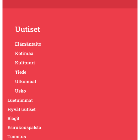
Uutiset
Elämäntaito
Kotimaa
Kulttuuri
Tiede
Ulkomaat
Usko
Luetuimmat
Hyvät uutiset
Blogit
Esirukouspalsta
Toimitus