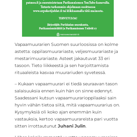
Vapaamuurarien Suomen suurloosissa on kolme
astetta: oppilasmuurariaste, veljesmuurariaste ja
mestarimuurariaste. Asteet jakautuvat 33 eri
tasoon. Tieto liikkeestä ja sen harjoittamista
rituaaleista kasvaa muurariuden syvetessä.
– Kukaan vapaamuurari ei tiedä seuraavan tason
salaisuuksia ennen kuin hän on sinne edennyt.
Saadessani kutsun vapaamuurarioppilaaksi sain
hyvin vähän tietoa siitä, mitä vapaamuurarius on.
Kysymyksiä oli koko ajan enemmän kuin
vastauksia, kertoo vapaamuurareista pari vuotta
sitten irrottautunut
Juhani Julin
.