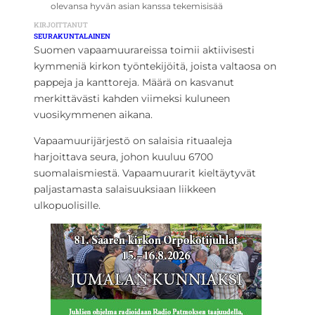
olevansa hyvän asian kanssa tekemisisää
KIRJOITTANUT
SEURAKUNTALAINEN
Suomen vapaamuurareissa toimii aktiivisesti
kymmeniä kirkon työntekijöitä, joista valtaosa on
pappeja ja kanttoreja. Määrä on kasvanut
merkittävästi kahden viimeksi kuluneen
vuosikymmenen aikana.
Vapaamuurijärjestö on salaisia rituaaleja
harjoittava seura, johon kuuluu 6700
suomalaismiestä.
Vapaamuurarit kieltäytyvät
paljastamasta salaisuuksiaan liikkeen
ulkopuolisille.