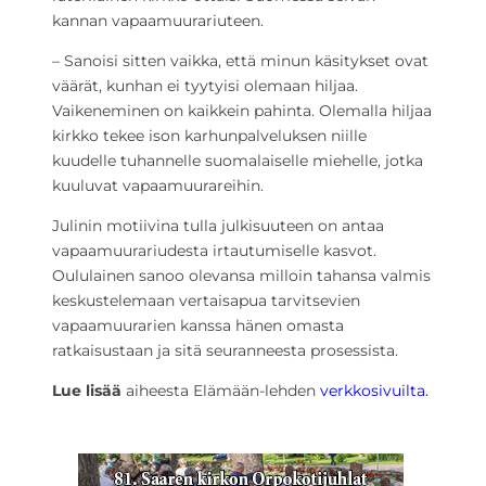
kannan vapaamuurariuteen.
– Sanoisi sitten vaikka, että minun käsitykset ovat
väärät, kunhan ei tyytyisi olemaan hiljaa.
Vaikeneminen on kaikkein pahinta. Olemalla hiljaa
kirkko tekee ison karhunpalveluksen niille
kuudelle tuhannelle suomalaiselle miehelle, jotka
kuuluvat vapaamuurareihin.
Julinin motiivina tulla julkisuuteen on antaa
vapaamuurariudesta irtautumiselle kasvot.
Oululainen sanoo olevansa milloin tahansa valmis
keskustelemaan vertaisapua tarvitsevien
vapaamuurarien kanssa hänen omasta
ratkaisustaan ja sitä seuranneesta prosessista.
Lue lisää
aiheesta Elämään-lehden
verkkosivuilta.