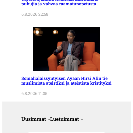
puhujia ja vahvaa raamatunopetusta
6.8.2026 22:58
Somalialaissyntyisen Ayaan Hirsi Alin tie
muslimista ateistiksi ja ateistista kristityksi
6.8.2026 11:05
Uusimmat
Luetuimmat