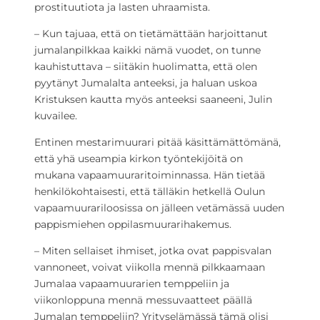
prostituutiota ja lasten uhraamista.
– Kun tajuaa, että on tietämättään harjoittanut
jumalanpilkkaa kaikki nämä vuodet, on tunne
kauhistuttava – siitäkin huolimatta, että olen
pyytänyt Jumalalta anteeksi, ja haluan uskoa
Kristuksen kautta myös anteeksi saaneeni, Julin
kuvailee.
Entinen mestarimuurari pitää käsittämättömänä,
että yhä useampia kirkon työntekijöitä on
mukana vapaamuuraritoiminnassa. Hän tietää
henkilökohtaisesti, että tälläkin hetkellä Oulun
vapaamuurariloosissa on jälleen vetämässä uuden
pappismiehen oppilasmuurarihakemus.
– Miten sellaiset ihmiset, jotka ovat pappisvalan
vannoneet, voivat viikolla mennä pilkkaamaan
Jumalaa vapaamuurarien temppeliin ja
viikonloppuna mennä messuvaatteet päällä
Jumalan temppeliin? Yrityselämässä tämä olisi