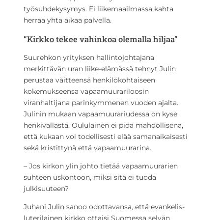
työsuhdekysymys. Ei liikemaailmassa kahta
herraa yhtä aikaa palvella.
”Kirkko tekee vahinkoa olemalla hiljaa”
Suurehkon yrityksen hallintojohtajana
merkittävän uran liike-elämässä tehnyt Julin
perustaa väitteensä henkilökohtaiseen
kokemukseensa vapaamuurariloosin
viranhaltijana parinkymmenen vuoden ajalta.
Julinin mukaan vapaamuurariudessa on kyse
henkivallasta. Oululainen ei pidä mahdollisena,
että kukaan voi todellisesti elää samanaikaisesti
sekä kristittynä että vapaamuurarina.
– Jos kirkon ylin johto tietää vapaamuurarien
suhteen uskontoon, miksi sitä ei tuoda
julkisuuteen?
Juhani Julin sanoo odottavansa, että evankelis-
luterilainen kirkko ottaisi Suomessa selvän