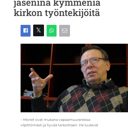
jäseninä kymmeniä
kirkon työntekijöitä
– Monet ovat mukana vapaamuurareissa
vilpittömästi ja hyvää tarkoittaen. He luulevat