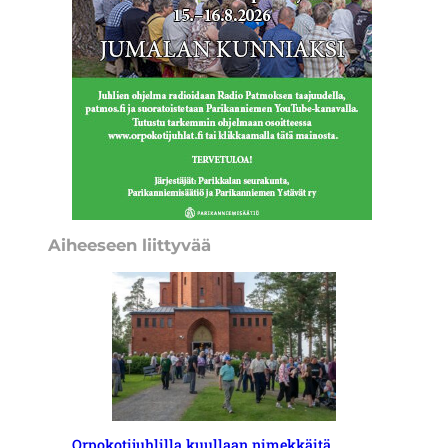
Aiheeseen liittyvää
Orpokotijuhlilla kuullaan nimekkäitä