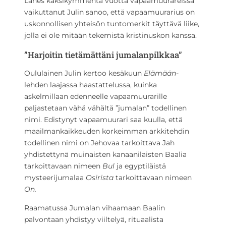
Lähes kaksikymmentä vuotta vapaamuurareissa
vaikuttanut Julin sanoo, että vapaamuurarius on
uskonnollisen yhteisön tuntomerkit täyttävä liike,
jolla ei ole mitään tekemistä kristinuskon kanssa.
”Harjoitin tietämättäni jumalanpilkkaa”
Oululainen Julin kertoo kesäkuun
Elämään
-
lehden laajassa haastattelussa, kuinka
askelmillaan edenneelle vapaamuurarille
paljastetaan vähä vähältä ”jumalan” todellinen
nimi. Edistynyt vapaamuurari saa kuulla, että
maailmankaikkeuden korkeimman arkkitehdin
todellinen nimi on Jehovaa tarkoittava Jah
yhdistettynä muinaisten kanaanilaisten Baalia
tarkoittavaan nimeen
Bul
ja egyptiläistä
mysteerijumalaa
Osirista
tarkoittavaan nimeen
On.
Raamatussa Jumalan vihaamaan Baalin
palvontaan yhdistyy viiltelyä, rituaalista