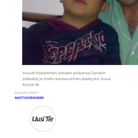
Youcef Nadarkhani kahden poikansa Danielin
(oikealla) ja Yoelin kanssa ennen pidätystä. Kuva:
Article 18.
KIRJOITTANUT
MATTI KORHONEN