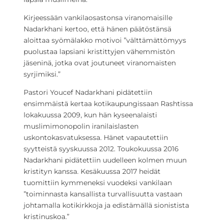
Kirjeessään vankilaosastonsa viranomaisille
Nadarkhani kertoo, että hänen päätöstänsä
aloittaa syömälakko motivoi ”välttämättömyys
puolustaa lapsiani kristittyjen vähemmistön
jäseninä, jotka ovat joutuneet viranomaisten
syrjimiksi.”
Pastori Youcef Nadarkhani pidätettiin
ensimmäistä kertaa kotikaupungissaan Rashtissa
lokakuussa 2009, kun hän kyseenalaisti
muslimimonopolin iranilaislasten
uskontokasvatuksessa. Hänet vapautettiin
syytteistä syyskuussa 2012. Toukokuussa 2016
Nadarkhani pidätettiin uudelleen kolmen muun
kristityn kanssa. Kesäkuussa 2017 heidät
tuomittiin kymmeneksi vuodeksi vankilaan
”toiminnasta kansallista turvallisuutta vastaan
johtamalla kotikirkkoja ja edistämällä sionistista
kristinuskoa.”