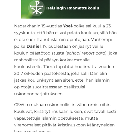
Nadarkhanin 15-vuotias
Yoel
-poika sai kuulla 23.
syyskuuta, että hän ei voi palata kouluun, sillä hän
ei ole suorittanut islamin opintojaan. Vanhempi
poika
Daniel
, 17, puolestaan on jäänyt vaille
koulun päästötodistusta (
school report card
), joka
mahdollistaisi pääsyn korkeammalle
kouluasteelle. Tämä tapahtui huolimatta vuoden
2017 oikeuden päätöksestä, joka salli Danielin
jatkaa koulunkäyntiään siten, ettei hän islamin
opintoja suorittaessaan osallistuisi
uskonnonharjoitukseen.
CSW:n mukaan uskonnollisiin vähemmistöihin
kuuluvat, kristityt mukaan lukien, ovat tavallisesti
vapautettuja islamin opetuksesta, mutta
viranomaiset pitävät kristinuskoon kääntyneiden
lapsia muslimeina.