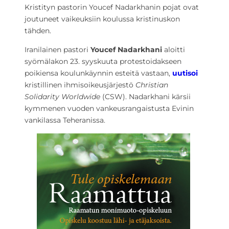
Kristityn pastorin Youcef Nadarkhanin pojat ovat
joutuneet vaikeuksiin koulussa kristinuskon
tähden.
Iranilainen pastori
Youcef Nadarkhani
aloitti
syömälakon 23. syyskuuta protestoidakseen
poikiensa koulunkäynnin esteitä vastaan,
uutisoi
kristillinen ihmisoikeusjärjestö
Christian
Solidarity Worldwide
(CSW). Nadarkhani kärsii
kymmenen vuoden vankeusrangaistusta Evinin
vankilassa Teheranissa.