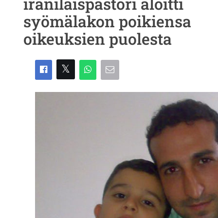
iranilaispastori aloitti
syömälakon poikiensa
oikeuksien puolesta