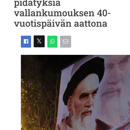
pidätyksiä
vallankumouksen 40-
vuotispäivän aattona