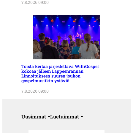
7.8.2026 09:00
Toista kertaa järjestettävä WilliGospel
kokoaa jälleen Lappeenrannan
Linnoitukseen suuren joukon
gospelmusiikin ystäviä
7.8.2026 09:00
Uusimmat
Luetuimmat