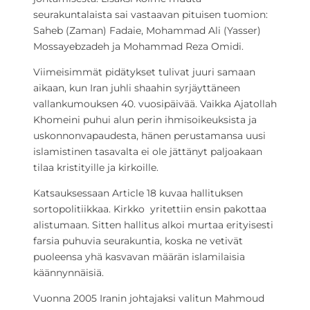
seurakuntalaista sai vastaavan pituisen tuomion:
Saheb (Zaman) Fadaie, Mohammad Ali (Yasser)
Mossayebzadeh ja Mohammad Reza Omidi.
Viimeisimmät pidätykset tulivat juuri samaan
aikaan, kun Iran juhli shaahin syrjäyttäneen
vallankumouksen 40. vuosipäivää. Vaikka Ajatollah
Khomeini puhui alun perin ihmisoikeuksista ja
uskonnonvapaudesta, hänen perustamansa uusi
islamistinen tasavalta ei ole jättänyt paljoakaan
tilaa kristityille ja kirkoille.
Katsauksessaan Article 18 kuvaa hallituksen
sortopolitiikkaa. Kirkko yritettiin ensin pakottaa
alistumaan. Sitten hallitus alkoi murtaa erityisesti
farsia puhuvia seurakuntia, koska ne vetivät
puoleensa yhä kasvavan määrän islamilaisia
käännynnäisiä.
Vuonna 2005 Iranin johtajaksi valitun Mahmoud