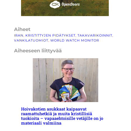
Aiheet
IRAN
, 
KRISTITTYJEN PIDÄTYKSET
, 
TAKAVARIKOINNIT
, 
VANKILATUOMIOT
, 
WORLD WATCH MONITOR
Aiheeseen liittyvää
Hoivakotien asukkaat kaipaavat
raamattuhetkiä ja muita kristillisiä
tuokioita – vapaaehtoisille vetäjille on jo
materiaali valmiina