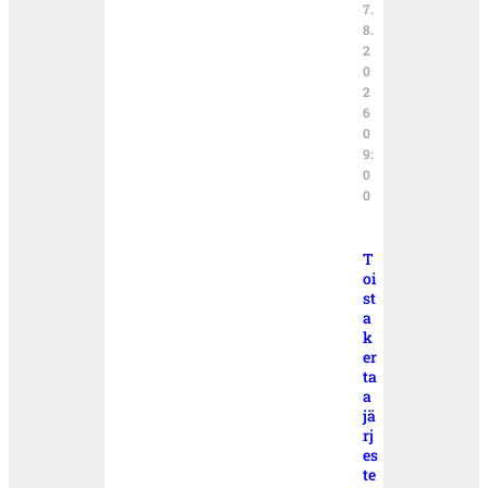
7.
8.
2
0
2
6
0
9:
0
0
T
oi
st
a
k
er
ta
a
jä
rj
es
te