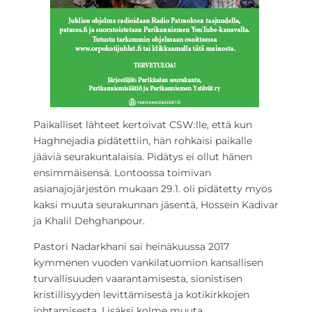
Paikalliset lähteet kertoivat CSW:lle, että kun
Haghnejadia pidätettiin, hän rohkaisi paikalle
jääviä seurakuntalaisia. Pidätys ei ollut hänen
ensimmäisensä. Lontoossa toimivan
asianajojärjestön mukaan 29.1. oli pidätetty myös
kaksi muuta seurakunnan jäsentä, Hossein Kadivar
ja Khalil Dehghanpour.
Pastori Nadarkhani sai heinäkuussa 2017
kymmenen vuoden vankilatuomion kansallisen
turvallisuuden vaarantamisesta, sionistisen
kristillisyyden levittämisestä ja kotikirkkojen
johtamisesta. Lisäksi kolme muuta