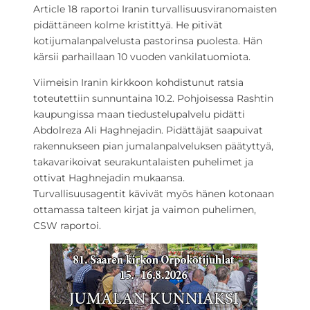
Article 18 raportoi Iranin turvallisuusviranomaisten
pidättäneen kolme kristittyä. He pitivät
kotijumalanpalvelusta pastorinsa puolesta. Hän
kärsii parhaillaan 10 vuoden vankilatuomiota.
Viimeisin Iranin kirkkoon kohdistunut ratsia
toteutettiin sunnuntaina 10.2. Pohjoisessa Rashtin
kaupungissa maan tiedustelupalvelu pidätti
Abdolreza Ali Haghnejadin. Pidättäjät saapuivat
rakennukseen pian jumalanpalveluksen päätyttyä,
takavarikoivat seurakuntalaisten puhelimet ja
ottivat Haghnejadin mukaansa.
Turvallisuusagentit kävivät myös hänen kotonaan
ottamassa talteen kirjat ja vaimon puhelimen,
CSW raportoi.