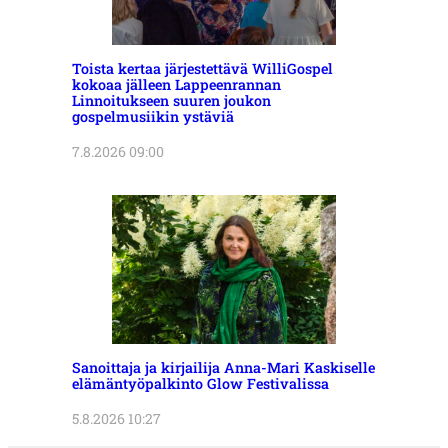
Toista kertaa järjestettävä WilliGospel
kokoaa jälleen Lappeenrannan
Linnoitukseen suuren joukon
gospelmusiikin ystäviä
7.8.2026 09:00
Sanoittaja ja kirjailija Anna-Mari Kaskiselle
elämäntyöpalkinto Glow Festivalissa
5.8.2026 10:27