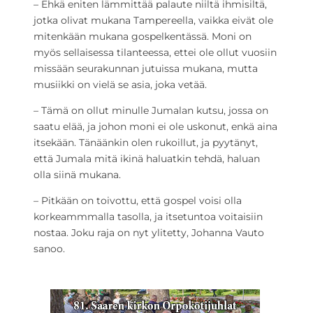
– Ehkä eniten lämmittää palaute niiltä ihmisiltä,
jotka olivat mukana Tampereella, vaikka eivät ole
mitenkään mukana gospelkentässä. Moni on
myös sellaisessa tilanteessa, ettei ole ollut vuosiin
missään seurakunnan jutuissa mukana, mutta
musiikki on vielä se asia, joka vetää.
– Tämä on ollut minulle Jumalan kutsu, jossa on
saatu elää, ja johon moni ei ole uskonut, enkä aina
itsekään. Tänäänkin olen rukoillut, ja pyytänyt,
että Jumala mitä ikinä haluatkin tehdä, haluan
olla siinä mukana.
– Pitkään on toivottu, että gospel voisi olla
korkeammmalla tasolla, ja itsetuntoa voitaisiin
nostaa. Joku raja on nyt ylitetty, Johanna Vauto
sanoo.