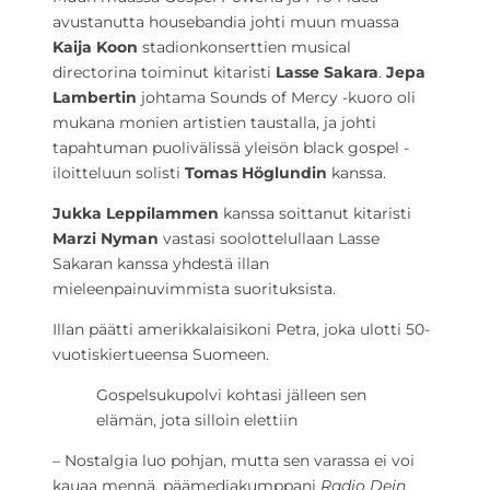
avustanutta housebandia johti muun muassa
Kaija Koon
stadionkonserttien musical
directorina toiminut kitaristi
Lasse Sakara
.
Jepa
Lambertin
johtama Sounds of Mercy -kuoro oli
mukana monien artistien taustalla, ja johti
tapahtuman puolivälissä yleisön black gospel -
iloitteluun solisti
Tomas Höglundin
kanssa.
Jukka Leppilammen
kanssa soittanut kitaristi
Marzi Nyman
vastasi soolottelullaan Lasse
Sakaran kanssa yhdestä illan
mieleenpainuvimmista suorituksista.
Illan päätti amerikkalaisikoni Petra, joka ulotti 50-
vuotiskiertueensa Suomeen.
Gospelsukupolvi kohtasi jälleen sen
elämän, jota silloin elettiin
– Nostalgia luo pohjan, mutta sen varassa ei voi
kauaa mennä, päämediakumppani
Radio Dein