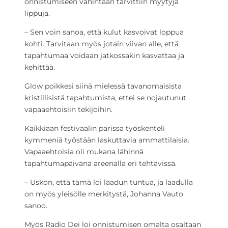
onnistumiseen vähintään tarvittiin myytyjä
lippuja.
– Sen voin sanoa, että kulut kasvoivat loppua
kohti. Tarvitaan myös jotain viivan alle, että
tapahtumaa voidaan jatkossakin kasvattaa ja
kehittää.
Glow poikkesi siinä mielessä tavanomaisista
kristillisistä tapahtumista, ettei se nojautunut
vapaaehtoisiin tekijöihin.
Kaikkiaan festivaalin parissa työskenteli
kymmeniä työstään laskuttavia ammattilaisia.
Vapaaehtoisia oli mukana lähinnä
tapahtumapäivänä areenalla eri tehtävissä.
– Uskon, että tämä loi laadun tuntua, ja laadulla
on myös yleisölle merkitystä, Johanna Vauto
sanoo.
Myös Radio Dei loi onnistumisen omalta osaltaan