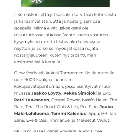
– Sen uskon, että jatkossakin tarvitaan kotimaista
ja kansainvälistä, uutta ja nostalgisempaa
gospelia. Nämä eivät uskoakseni ole
muuttumassa jatkossa, Vauto sanoo vastaten
kysymykseen, miltä festivaalin tulevaisuus
näyttää, ja voiko se myös jatkossa nojata
nostalgisuuteen, kuten nyt tapahtuman
ensimmäisellä kerralla.
Glow-festivaali kokosi Tampereen Nokia Arenalle
noin 9000 kuulijaa lauantain
kokopäivätapahtumaan, jossa esiintyivät muun
muassa
Jaakko Löytty
,
Pekka Simojoki
ja Exit,
Petri Laaksonen
, Gospel Power, bass’n Helen, The
Rain, Tera, The Road, Outi & Lee, Pro Fide,
Jouko
Mäki-Lohiluoma
,
Tommi Kalenius
, Jippu, HB, Ida
Elina, Eve & Ossi, Immanuel ja Maksetut Viulut.
Muun muassa Gospel Poweria ja Pro Fidea