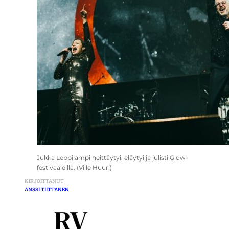
Jukka Leppilampi heittäytyi, eläytyi ja julisti Glow-
festivaaleilla. (Ville Huuri)
KIRJOITTANUT
ANSSI TIITTANEN