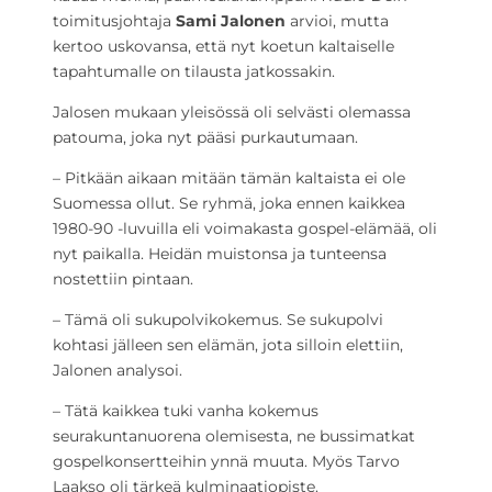
toimitusjohtaja
Sami Jalonen
arvioi, mutta
kertoo uskovansa, että nyt koetun kaltaiselle
tapahtumalle on tilausta jatkossakin.
Jalosen mukaan yleisössä oli selvästi olemassa
patouma, joka nyt pääsi purkautumaan.
– Pitkään aikaan mitään tämän kaltaista ei ole
Suomessa ollut. Se ryhmä, joka ennen kaikkea
1980-90 -luvuilla eli voimakasta gospel-elämää, oli
nyt paikalla. Heidän muistonsa ja tunteensa
nostettiin pintaan.
– Tämä oli sukupolvikokemus. Se sukupolvi
kohtasi jälleen sen elämän, jota silloin elettiin,
Jalonen analysoi.
– Tätä kaikkea tuki vanha kokemus
seurakuntanuorena olemisesta, ne bussimatkat
gospelkonsertteihin ynnä muuta. Myös Tarvo
Laakso oli tärkeä kulminaatiopiste.