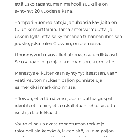
että usko tapahtuman mahdollisuuksille on
syntynyt 20 vuoden aikana.
– Ympäri Suomea satoja ja tuhansia kävijöitä on
tullut konsertteihin. Tämä antoi varmuutta, ja
uskoin kyllä, että se kymmenen tuhannen ihmisen
joukko, joka tulee Glowhin, on olemassa.
Lipunmyynti myös alkoi aikanaan vauhdikkaasti.
Se osaltaan loi pohjaa unelman toteutumiselle.
Menestys ei kuitenkaan syntynyt itsestään, vaan
vaati Vauton mukaan paljon ponnisteluja
esimerkiksi markkinoinnissa.
– Toivon, että tämä voisi jopa muuttaa gospelin
identiteettiä niin, että uskalletaan tehdä asioita
isosti ja laadukkaasti.
Vauto ei halua avata tapahtuman tarkkoja
taloudellisia kehyksiä, kuten sitä, kuinka paljon