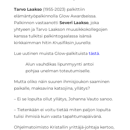
Tarvo Laakso
(1955-2023) palkittiin
elämäntyöpalkinnolla Glow Awardseissa.
Palkinnon vastaanotti
Severi Laakso
, joka
yhtyeen ja Tarvo Laakson muusikkokollegojen
kanssa tulkitsi palkintogaalassa isänsä
kirkkaimman hitin
Krusifiksin juurella
.
Lue uutinen muista Glow-palkituista
tästä.
Alun vauhdikas lipunmyynti antoi
pohjaa unelman toteutumiselle.
Mutta oliko näin suuren ihmisjoukon saaminen
paikalle, maksavina katsojina, yllätys?
– Ei se lopulta ollut yllätys, Johanna Vauto sanoo.
– Tietenkään ei voitu tietää miten paljon lopulta
tulisi ihmisiä kuin vasta tapahtumapäivänä.
Ohjelmatoimisto Kristallin yrittäjä-johtaja kertoo,