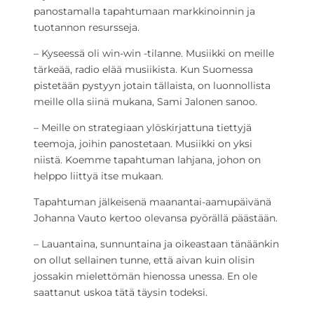
panostamalla tapahtumaan markkinoinnin ja
tuotannon resursseja.
– Kyseessä oli win-win -tilanne. Musiikki on meille
tärkeää, radio elää musiikista. Kun Suomessa
pistetään pystyyn jotain tällaista, on luonnollista
meille olla siinä mukana, Sami Jalonen sanoo.
– Meille on strategiaan ylöskirjattuna tiettyjä
teemoja, joihin panostetaan. Musiikki on yksi
niistä. Koemme tapahtuman lahjana, johon on
helppo liittyä itse mukaan.
Tapahtuman jälkeisenä maanantai-aamupäivänä
Johanna Vauto kertoo olevansa pyörällä päästään.
– Lauantaina, sunnuntaina ja oikeastaan tänäänkin
on ollut sellainen tunne, että aivan kuin olisin
jossakin mielettömän hienossa unessa. En ole
saattanut uskoa tätä täysin todeksi.