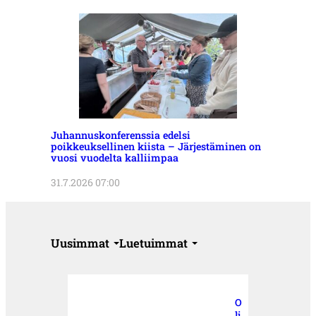
Juhannuskonferenssia edelsi
poikkeuksellinen kiista – Järjestäminen on
vuosi vuodelta kalliimpaa
31.7.2026 07:00
Uusimmat
Luetuimmat
O
li