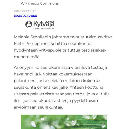
Wikimedia Commons
KIRJOITTANUT
MARI TURUNEN
Melanie Smollenin johtama taloustutkimusyritys
Faith Perceptions kehittää seurakuntia
hyödyntäen yrityspuolelta tuttua testiasiakas-
menetelmää.
Anonyyminä seurakunnassa vieraileva testaaja
havainnoi ja kirjoittaa kokemuksestaan
palautteen, josta selviää millainen kokemus
seurakunta on ensikävijälle. Yhteen koottuna
useasta palautteista saadaan tietoa, joka ei tulisi
ilmi, jos seurakunta-aktiiveja pyydettäisiin
arvioimaan seurakuntaa.