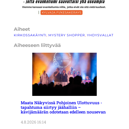
Aiheet
KIRKOSSAKÄYNTI
, 
MYSTERY SHOPPER
, 
YHDYSVALLAT
Aiheeseen liittyvää
Maata Näkyvissä Pohjoinen Ulottuvuus -
tapahtuma siirtyy jäähalliin –
kävijämäärän odotetaan edelleen nousevan
4.8.2026 16:14