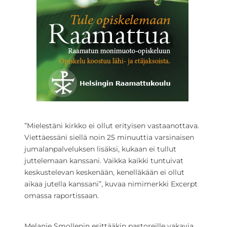
”Mielestäni kirkko ei ollut erityisen vastaanottava.
Viettäessäni siellä noin 25 minuuttia varsinaisen
jumalanpalveluksen lisäksi, kukaan ei tullut
juttelemaan kanssani. Vaikka kaikki tuntuivat
keskustelevan keskenään, kenelläkään ei ollut
aikaa jutella kanssani”, kuvaa nimimerkki Excerpt
omassa raportissaan.
Melanie Smollenin esittääkin pastoreille vakavia