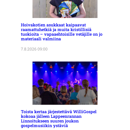
Hoivakotien asukkaat kaipaavat
raamattuhetkiä ja muita kristillisiä
tuokioita – vapaaehtoisille vetäjille on jo
materiaali valmiina
7.8.2026 09:00
Toista kertaa järjestettävä WilliGospel
kokoaa jälleen Lappeenrannan
Linnoitukseen suuren joukon
gospelmusiikin ystäviä