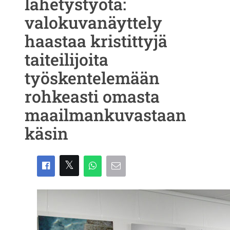
lähetystyötä:
valokuvanäyttely
haastaa kristittyjä
taiteilijoita
työskentelemään
rohkeasti omasta
maailmankuvastaan
käsin