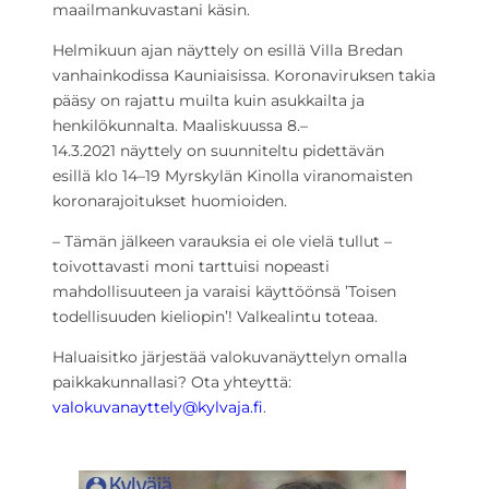
maailmankuvastani käsin.
Helmikuun ajan näyttely on esillä Villa Bredan
vanhainkodissa Kauniaisissa. Koronaviruksen takia
pääsy on rajattu muilta kuin asukkailta ja
henkilökunnalta. Maaliskuussa 8.–
14.3.2021 näyttely on suunniteltu pidettävän
esillä klo 14–19 Myrskylän Kinolla viranomaisten
koronarajoitukset huomioiden.
– Tämän jälkeen varauksia ei ole vielä tullut –
toivottavasti moni tarttuisi nopeasti
mahdollisuuteen ja varaisi käyttöönsä ’Toisen
todellisuuden kieliopin’! Valkealintu toteaa.
Haluaisitko järjestää valokuvanäyttelyn omalla
paikkakunnallasi? Ota yhteyttä:
valokuvanayttely@kylvaja.fi
.