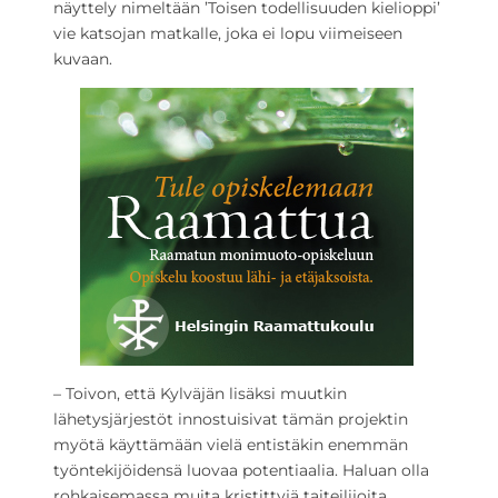
näyttely nimeltään ’Toisen todellisuuden kielioppi’
vie katsojan matkalle, joka ei lopu viimeiseen
kuvaan.
– Toivon, että Kylväjän lisäksi muutkin
lähetysjärjestöt innostuisivat tämän projektin
myötä käyttämään vielä entistäkin enemmän
työntekijöidensä luovaa potentiaalia. Haluan olla
rohkaisemassa muita kristittyjä taiteilijoita