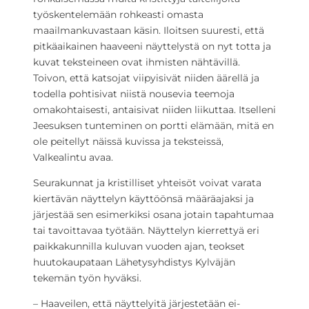
työskentelemään rohkeasti omasta
maailmankuvastaan käsin. Iloitsen suuresti, että
pitkäaikainen haaveeni näyttelystä on nyt totta ja
kuvat teksteineen ovat ihmisten nähtävillä.
Toivon, että katsojat viipyisivät niiden äärellä ja
todella pohtisivat niistä nousevia teemoja
omakohtaisesti, antaisivat niiden liikuttaa. Itselleni
Jeesuksen tunteminen on portti elämään, mitä en
ole peitellyt näissä kuvissa ja teksteissä,
Valkealintu avaa.
Seurakunnat ja kristilliset yhteisöt voivat varata
kiertävän näyttelyn käyttöönsä määräajaksi ja
järjestää sen esimerkiksi osana jotain tapahtumaa
tai tavoittavaa työtään. Näyttelyn kierrettyä eri
paikkakunnilla kuluvan vuoden ajan, teokset
huutokaupataan Lähetysyhdistys Kylväjän
tekemän työn hyväksi.
– Haaveilen, että näyttelyitä järjestetään ei-