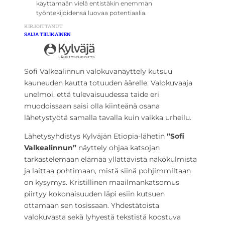
käyttämään vielä entistäkin enemmän
työntekijöidensä luovaa potentiaalia.
KIRJOITTANUT
SAIJA TIILIKAINEN
Sofi Valkealinnun valokuvanäyttely kutsuu
kauneuden kautta totuuden äärelle. Valokuvaaja
unelmoi, että tulevaisuudessa taide eri
muodoissaan saisi olla kiinteänä osana
lähetystyötä samalla tavalla kuin vaikka urheilu.
Lähetysyhdistys Kylväjän Etiopia-lähetin
”Sofi
Valkealinnun”
näyttely ohjaa katsojan
tarkastelemaan elämää yllättävistä näkökulmista
ja laittaa pohtimaan, mistä siinä pohjimmiltaan
on kysymys. Kristillinen maailmankatsomus
piirtyy kokonaisuuden läpi esiin kutsuen
ottamaan sen tosissaan. Yhdestätoista
valokuvasta sekä lyhyestä tekstistä koostuva