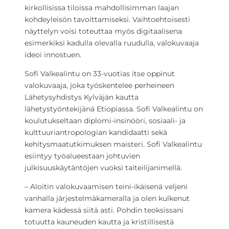
kirkollisissa tiloissa mahdollisimman laajan
kohdeyleisön tavoittamiseksi. Vaihtoehtoisesti
näyttelyn voisi toteuttaa myös digitaalisena
esimerkiksi kadulla olevalla ruudulla, valokuvaaja
ideoi innostuen.
Sofi Valkealintu on 33-vuotias itse oppinut
valokuvaaja, joka työskentelee perheineen
Lähetysyhdistys Kylväjän kautta
lähetystyöntekijänä Etiopiassa. Sofi Valkealintu on
koulutukseltaan diplomi-insinööri, sosiaali- ja
kulttuuriantropologian kandidaatti sekä
kehitysmaatutkimuksen maisteri. Sofi Valkealintu
esiintyy työalueestaan johtuvien
julkisuuskäytäntöjen vuoksi taiteilijanimellä.
– Aloitin valokuvaamisen teini-ikäisenä veljeni
vanhalla järjestelmäkameralla ja olen kulkenut
kamera kädessä siitä asti. Pohdin teoksissani
totuutta kauneuden kautta ja kristillisestä