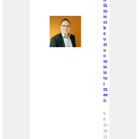
ih
m
is
oi
k
e
u
st
u
o
m
io
is
tu
i
m
ee
n
6.
8.
20
26
13