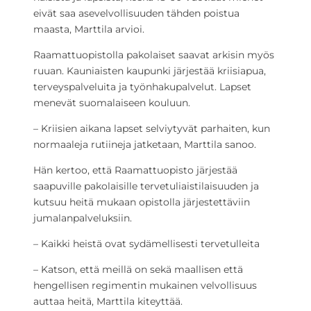
eivät saa asevelvollisuuden tähden poistua
maasta, Marttila arvioi.
Raamattuopistolla pakolaiset saavat arkisin myös
ruuan. Kauniaisten kaupunki järjestää kriisiapua,
terveyspalveluita ja työnhakupalvelut. Lapset
menevät suomalaiseen kouluun.
– Kriisien aikana lapset selviytyvät parhaiten, kun
normaaleja rutiineja jatketaan, Marttila sanoo.
Hän kertoo, että Raamattuopisto järjestää
saapuville pakolaisille tervetuliaistilaisuuden ja
kutsuu heitä mukaan opistolla järjestettäviin
jumalanpalveluksiin.
– Kaikki heistä ovat sydämellisesti tervetulleita
– Katson, että meillä on sekä maallisen että
hengellisen regimentin mukainen velvollisuus
auttaa heitä, Marttila kiteyttää.