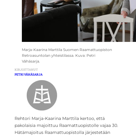
Marja-Kaarina Marttila Suomen Raamattuopiston
Retroasuntolan yhteistilassa. Kuva: Petri
Vähäsarja.
KIRJOITTANUT
PETRI VÄHÄSARJA
Rehtori Marja-Kaarina Marttila kertoo, että
pakolaisia majoittuu Raamattuopistolle vajaa 30.
Hätämajoitus Raamattuopistolla järjestetään