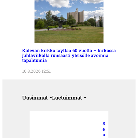
Kalevan kirkko täyttää 60 vuotta – kirkossa
juhlaviikolla runsaasti yleisölle avoimia
tapahtumia
10.8.2026 12:51
Uusimmat
Luetuimmat
S
e
u