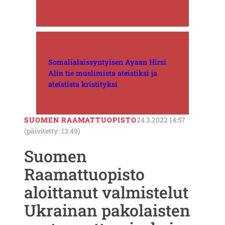
Somalialaissyntyisen Ayaan Hirsi
Alin tie muslimista ateistiksi ja
ateistista kristityksi
SUOMEN RAAMATTUOPISTO
24.3.2022 14:57
(päivitetty: 13:49)
Suomen
Raamattuopisto
aloittanut valmistelut
Ukrainan pakolaisten