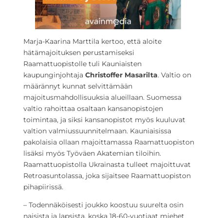
Marja-Kaarina Marttila kertoo, että aloite
hätämajoituksen perustamiseksi
Raamattuopistolle tuli Kauniaisten
kaupunginjohtaja
Christoffer Masarilta
. Valtio on
määrännyt kunnat selvittämään
majoitusmahdollisuuksia alueillaan. Suomessa
valtio rahoittaa osaltaan kansanopistojen
toimintaa, ja siksi kansanopistot myös kuuluvat
valtion valmiussuunnitelmaan. Kauniaisissa
pakolaisia ollaan majoittamassa Raamattuopiston
lisäksi myös Työväen Akatemian tiloihin.
Raamattuopistolla Ukrainasta tulleet majoittuvat
Retroasuntolassa, joka sijaitsee Raamattuopiston
pihapiirissä.
– Todennäköisesti joukko koostuu suurelta osin
naisista ja lapsista, koska 18-60-vuotiaat miehet