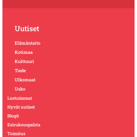
Uutiset
Elämäntaito
Kotimaa
Kulttuuri
Tiede
Ulkomaat
Usko
Luetuimmat
Hyvät uutiset
Blogit
Esirukouspalsta
Toimitus