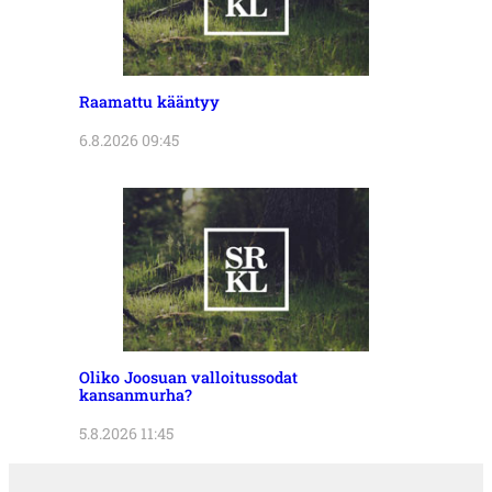
Raamattu kääntyy
6.8.2026 09:45
Oliko Joosuan valloitussodat
kansanmurha?
5.8.2026 11:45