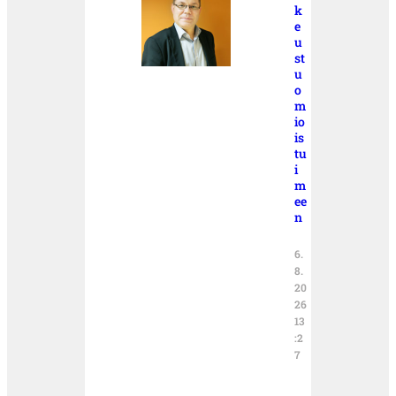
k
e
u
st
u
o
m
io
is
tu
i
m
ee
n
6.
8.
20
26
13
:2
7