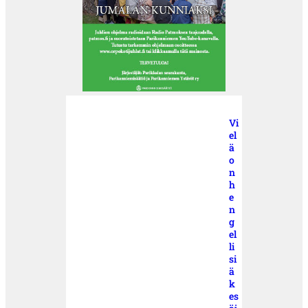
Vi
el
ä
o
n
h
e
n
g
el
li
si
ä
k
es