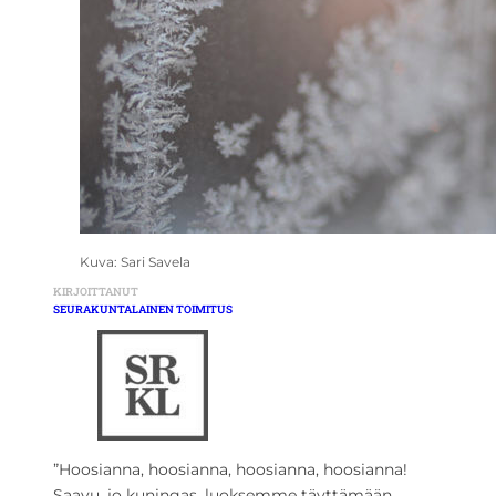
Kuva: Sari Savela
KIRJOITTANUT
SEURAKUNTALAINEN TOIMITUS
”Hoosianna, hoosianna, hoosianna, hoosianna!
Saavu, jo kuningas, luoksemme täyttämään