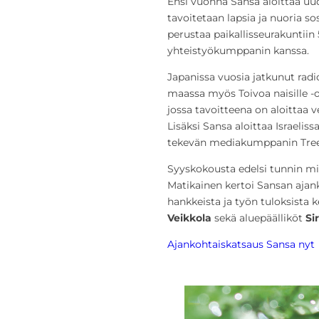
Ensi vuonna Sansa aloittaa uud
tavoitetaan lapsia ja nuoria s
perustaa paikallisseurakuntii
yhteistyökumppanin kanssa.
Japanissa vuosia jatkunut radi
maassa myös Toivoa naisille -oh
jossa tavoitteena on aloittaa v
Lisäksi Sansa aloittaa Israelis
tekevän mediakumppanin Tree 
Syyskokousta edelsi tunnin mi
Matikainen kertoi Sansan ajan
hankkeista ja työn tuloksista k
Veikkola
sekä aluepäälliköt
Si
Ajankohtaiskatsaus Sansa nyt