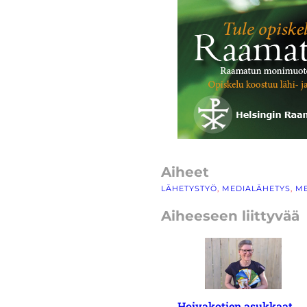
Aiheet
LÄHETYSTYÖ
, 
MEDIALÄHETYS
, 
ME
Aiheeseen liittyvää
Hoivakotien asukkaat