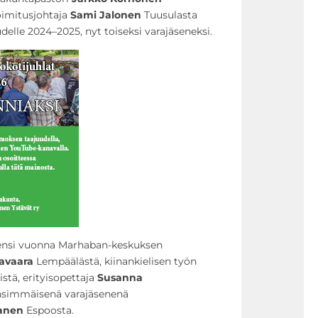
oimitusjohtaja
Sami Jalonen
Tuusulasta
udelle 2024–2025, nyt toiseksi varajäseneksi.
t ensi vuonna Marhaban-keskuksen
avaara
Lempäälästä, kiinankielisen työn
stä, erityisopettaja
Susanna
nsimmäisenä varajäsenenä
anen
Espoosta.