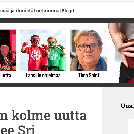
isiä ja ilmiöitä
Luetuimmat
Blogit
Uus
en kolme uutta
ee Sri