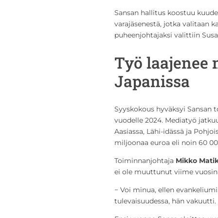
Sansan hallitus koostuu kuudes
varajäsenestä, jotka valitaan 
puheenjohtajaksi valittiin Sus
Työ laajenee 
Japanissa
Syyskokous hyväksyi Sansan t
vuodelle 2024. Mediatyö jatkuu
Aasiassa, Lähi-idässä ja Pohjo
miljoonaa euroa eli noin 60 
Toiminnanjohtaja
Mikko Mati
ei ole muuttunut viime vuosin
− Voi minua, ellen evankeliumia
tulevaisuudessa, hän vakuutti.