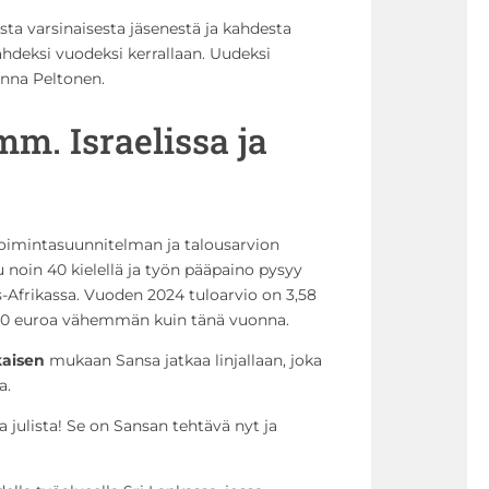
ta varsinaisesta jäsenestä ja kahdesta
kahdeksi vuodeksi kerrallaan. Uudeksi
anna Peltonen.
mm. Israelissa ja
oimintasuunnitelman ja talousarvion
 noin 40 kielellä ja työn pääpaino pysyy
is-Afrikassa. Vuoden 2024 tuloarvio on 3,58
000 euroa vähemmän kuin tänä vuonna.
kaisen
mukaan Sansa jatkaa linjallaan, joka
a.
 julista! Se on Sansan tehtävä nyt ja