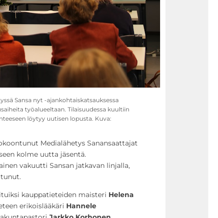
yssä Sansa nyt -ajankohtaiskatsauksessa
saiheita työalueeltaan. Tilaisuudessa kuultiin
nteeseen löytyy uutisen lopusta. Kuva:
 kokoontunut Medialähetys Sanansaattajat
kseen kolme uutta jäsentä.
nen vakuutti Sansan jatkavan linjalla,
ttunut.
lituiksi kauppatieteiden maisteri
Helena
eteen erikoislääkäri
Hannele
rakuntapastori
Jarkko Korhonen