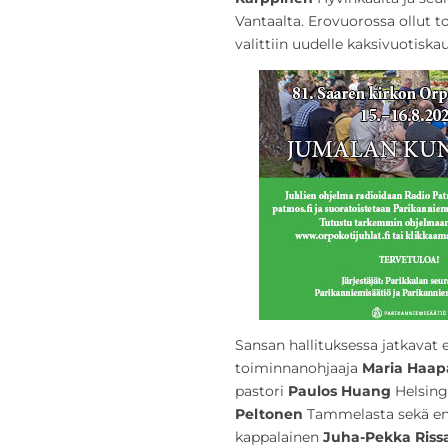
Vantaalta. Erovuorossa ollut t
valittiin uudelle kaksivuotiska
Sansan hallituksessa jatkava
toiminnanohjaaja
Maria Haap
pastori
Paulos Huang
Helsingi
Peltonen
Tammelasta sekä e
kappalainen
Juha-Pekka Riss