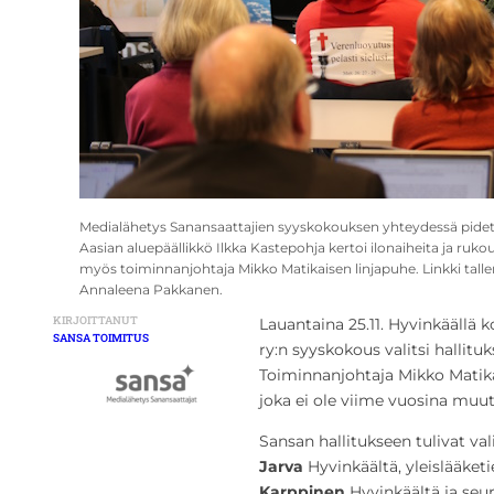
Medialähetys Sanansaattajien syyskokouksen yhteydessä pidet
Aasian aluepäällikkö Ilkka Kastepohja kertoi ilonaiheita ja rukou
myös toiminnanjohtaja Mikko Matikaisen linjapuhe. Linkki talle
Annaleena Pakkanen.
KIRJOITTANUT
Lauantaina 25.11. Hyvinkäällä
SANSA TOIMITUS
ry:n syyskokous valitsi hallitu
Toiminnanjohtaja Mikko Matikai
joka ei ole viime vuosina muu
Sansan hallitukseen tulivat va
Jarva
Hyvinkäältä, yleislääketi
Karppinen
Hyvinkäältä ja seu