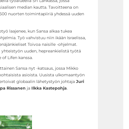
ella työalueella Sri Lankassa, jossa
osiaalisen median kautta. Tavoitteena on
n 500 nuorten toimintapiiriä yhdessä uuden
otyö laajenee, kun Sansa alkaa tukea
jelmia. Työ vahvistuu niin ikään Israelissa,
enäjänkieliset Toivoa naisille -ohjelmat.
sa yhteistyön uuden, hepreankielistä työtä
of Lifen kanssa.
ttainen Sansa nyt -katsaus, jossa Mikko
kohtaisista asioista. Uusista ulkomaantyön
ertoivat globaalin lähetystyön johtaja
Juri
rpa Rissanen
ja
Ilkka Kastepohja
.