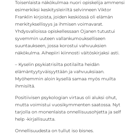
Toisenlaista näkökulmaa nuori opiskelija ammensi
esimerkiksi keskitysleiriltä selvinneen Viktor
Franklin kirjoista, joiden keskiössä oli elämän
merkityksellisyys ja ihmisen voimavarat.
Yhdysvalloissa opiskellessaan Ojanen tutustui
syvemmin uuteen vallankumoukselliseen
suuntaukseen, jossa korostui vahvuuksien
näkökulma. Aihepiiri kiinnosti väitöskirjaksi asti.
– Kyselin psykiatrisilta potilailta heidän
elämäntyytyväisyyttään ja vahvuuksiaan.
Myöhemmin aloin kysellä samaa myös muilta
ihmisiltä.
Positiivisen psykologian virtaus oli aluksi ohut,
mutta voimistui vuosikymmenten saatossa. Nyt
tarjolla on monenlaista onnellisuusohjetta ja self
help -kirjallisuutta.
Onnellisuudesta on tullut iso bisnes.