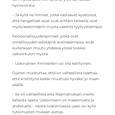
hyvinvointia.
– Ja kyllä ne ihmiset, jotka vastaavat kyselyissä,
että hengelliset asiat ovat erittäin tärkeitä, ovat
myös keskimäärin muuta väestöä tyytyväisempiä.
Persoonallisuudenpiirteet, jotka ovat
onnellisuuden edistäjinä avainasemassa, eivät
kuitenkaan muutu yhdessä yössä toisiksi
uskoontulon myötä.
– Uskovainen ihminenkin voi olla kärttyinen.
Ojanen muistuttaa, että on valheellista opettaa,
että kristittynä kaikki muuttuisi hyväksi jo maan
päällä.
– Se on valheellista eikä Raamattukaan meille
tällaista opeta. Uskovillakin on masennusta ja
ahdistusta – näistä toipumisessa usko voi kyllä
tutkimusten mukaan auttaa.