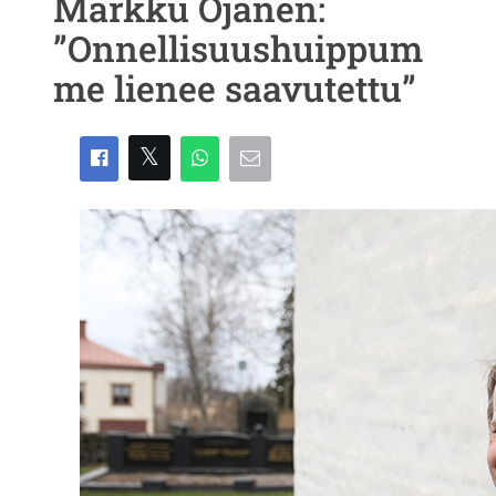
Markku Ojanen:
”Onnellisuushuippum
me lienee saavutettu”