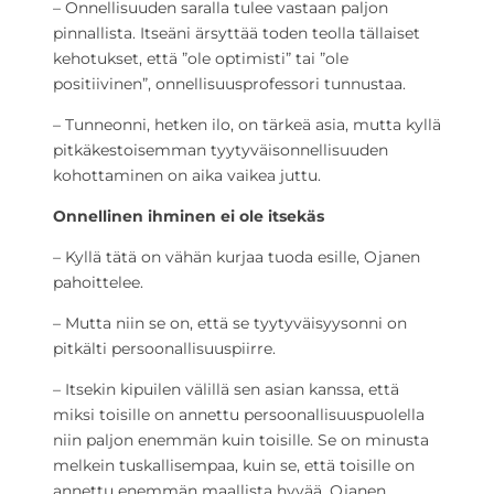
– Onnellisuuden saralla tulee vastaan paljon
pinnallista. Itseäni ärsyttää toden teolla tällaiset
kehotukset, että ”ole optimisti” tai ”ole
positiivinen”, onnellisuusprofessori tunnustaa.
– Tunneonni, hetken ilo, on tärkeä asia, mutta kyllä
pitkäkestoisemman tyytyväisonnellisuuden
kohottaminen on aika vaikea juttu.
Onnellinen ihminen ei ole itsekäs
– Kyllä tätä on vähän kurjaa tuoda esille, Ojanen
pahoittelee.
– Mutta niin se on, että se tyytyväisyysonni on
pitkälti persoonallisuuspiirre.
– Itsekin kipuilen välillä sen asian kanssa, että
miksi toisille on annettu persoonallisuuspuolella
niin paljon enemmän kuin toisille. Se on minusta
melkein tuskallisempaa, kuin se, että toisille on
annettu enemmän maallista hyvää, Ojanen