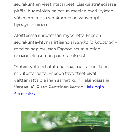
seurakuntien viestintätarpeet. Lisäksi strategiassa
pitäisi huomioida painetun median merkityksen
väheneminen ja verkkomedian vahvempi
hyödyntäminen.
Aloitteessa ehdotetaan myös, että Espoon
seurakuntayhtymä irtisanoisi
Kirkko ja kaupunki
–
median sopimuksen Espoon seurakuntien
neuvotteluaseman parantamiseksi.
”Yhteistyötä ei haluta purkaa, mutta meillä on
muutostarpeita. Espoon tavoitteet eivät
välttämättä ole ihan samat kuin Helsingissä ja
Vantaalla”, Risto Penttinen kertoo
Helsingin
Sanomissa
.