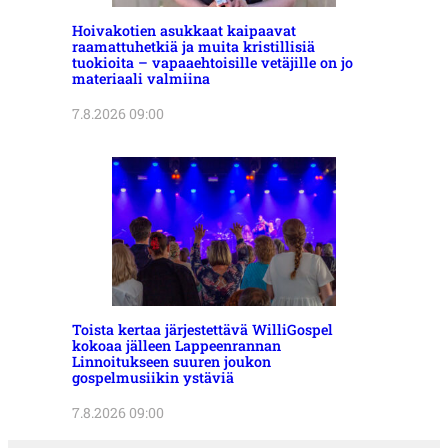
Hoivakotien asukkaat kaipaavat
raamattuhetkiä ja muita kristillisiä
tuokioita – vapaaehtoisille vetäjille on jo
materiaali valmiina
7.8.2026 09:00
Toista kertaa järjestettävä WilliGospel
kokoaa jälleen Lappeenrannan
Linnoitukseen suuren joukon
gospelmusiikin ystäviä
7.8.2026 09:00