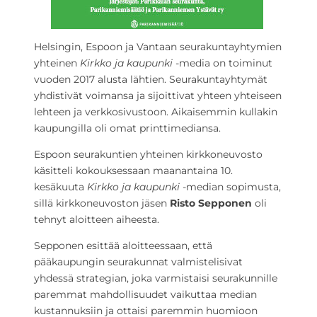
Helsingin, Espoon ja Vantaan seurakuntayhtymien
yhteinen
Kirkko ja kaupunki
-media on toiminut
vuoden 2017 alusta lähtien. Seurakuntayhtymät
yhdistivät voimansa ja sijoittivat yhteen yhteiseen
lehteen ja verkkosivustoon. Aikaisemmin kullakin
kaupungilla oli omat printtimediansa.
Espoon seurakuntien yhteinen kirkkoneuvosto
käsitteli kokouksessaan maanantaina 10.
kesäkuuta
Kirkko ja kaupunki
-median sopimusta,
sillä kirkkoneuvoston jäsen
Risto Sepponen
oli
tehnyt aloitteen aiheesta.
Sepponen esittää aloitteessaan, että
pääkaupungin seurakunnat valmistelisivat
yhdessä strategian, joka varmistaisi seurakunnille
paremmat mahdollisuudet vaikuttaa median
kustannuksiin ja ottaisi paremmin huomioon