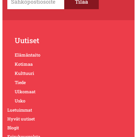
Uutiset
Elämäntaito
Kotimaa
Kulttuuri
Tiede
Ulkomaat
Usko
Luetuimmat
Hyvät uutiset
Blogit
Esirukouspalsta