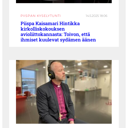
PIISPAN KYSELYTUNTI
14.5.2025 18:06
Piispa Kaisamari Hintikka
kirkolliskokouksen
avioliittokannasta: Toivon, että
ihmiset kuulevat sydämen äänen