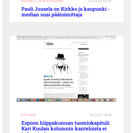
KIRKKO JA KAUPUNKI
30.3.2023 09:39
Pauli Juusela on Kirkko ja kaupunki -
median uusi päätoimittaja
ETIIKKA
16.6.2021 18:38
Espoon hiippakunnan tuomiokapituli:
Kari Kuulan kolumnin kanteluista ei