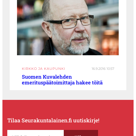
KIRKKO JA KAUPUNKI
16.9.2016 10:57
Suomen Kuvalehden
emerituspäätoimittaja hakee töitä
Tilaa Seurakuntalainen.fi uutiskirje!