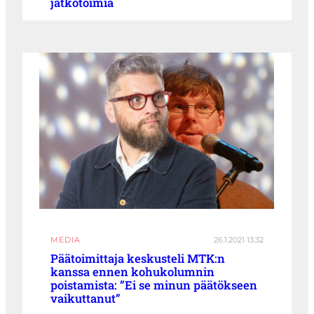
jatkotoimia
MEDIA
26.1.2021 13:32
Päätoimittaja keskusteli MTK:n
kanssa ennen kohukolumnin
poistamista: ”Ei se minun päätökseen
vaikuttanut”