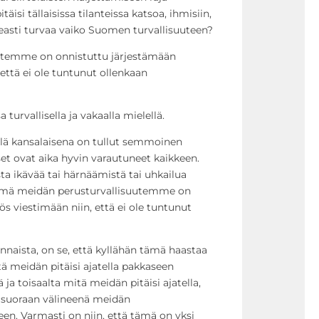
äisi tällaisissa tilanteissa katsoa, ihmisiin,
ikeasti turvaa vaiko Suomen turvallisuuteen?
utemme on onnistuttu järjestämään
että ei ole tuntunut ollenkaan
turvallisella ja vakaalla mielellä.
kyllä kansalaisena on tullut semmoinen
et ovat aika hyvin varautuneet kaikkeen.
sta ikävää tai härnäämistä tai uhkailua
 tämä meidän perusturvallisuutemme on
s viestimään niin, että ei ole tuntunut
ennaista, on se, että kyllähän tämä haastaa
ä meidän pitäisi ajatella pakkaseen
 ja toisaalta mitä meidän pitäisi ajatella,
n suoraan välineenä meidän
en. Varmasti on niin, että tämä on yksi