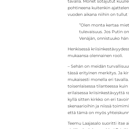
tavalla. Monet sotajutut kuul
pohtineena kuitenkin ajattelen
vuoden aikana niihin on tullut 
”Olen monta kertaa miet
tulevaisuus. Jos Putin o
Venäjän, onnistuuko hä
Henkisessä kriisinkestävyydessä
mukaansa olennainen rooli.
– Sehän on meidän turvallisuus
tässä erityinen merkitys. Ja ki
mukaisesti monella eri tavalla
toisenlaisessa tilanteessa ku
erilaisessa kriisinkestävyyttä
kyllä sitten kirkko on eri tavo
skenaarioihin ja niissä toimim
että tämä on myös yhteiskunn
Teemu Laajasalo suoritti itse