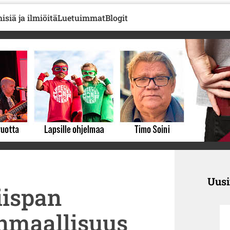
isiä ja ilmiöitä
Luetuimmat
Blogit
Uus
iispan
änmaallisuus