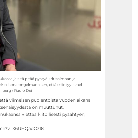
ukossa ja sitä pitää pystyä kritisoimaan ja
kin isona ongelmana sen, että esiintyy Israel-
illberg / Radio Dei
 että viimeisen puolentoista vuoden aikana
 itsenäisyydestä on muuttunut.
mukaansa viettää kiitollisesti pysähtyen,
atch?v=X6UHQadOz18