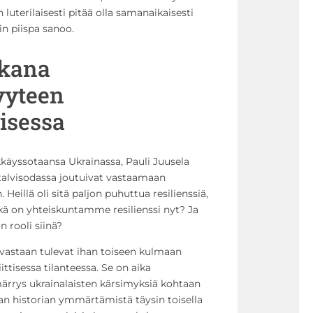
n luterilaisesti pitää olla samanaikaisesti
in piispa sanoo.
ukana
yyteen
isessa
käyssotaansa Ukrainassa, Pauli Juusela
a talvisodassa joutuivat vastaamaan
eillä oli sitä paljon puhuttua resilienssiä,
kä on yhteiskuntamme resilienssi nyt? Ja
 rooli siinä?
vastaan tulevat ihan toiseen kulmaan
ttisessa tilanteessa. Se on aika
märrys ukrainalaisten kärsimyksiä kohtaan
an historian ymmärtämistä täysin toisella