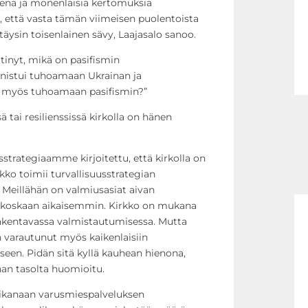
leena ja monenlaisia kertomuksia
, että vasta tämän viimeisen puolentoista
täysin toisenlainen sävy, Laajasalo sanoo.
tinyt, mikä on pasifismin
nnistui tuhoamaan Ukrainan ja
n myös tuhoamaan pasifismin?”
 tai resilienssissä kirkolla on hänen
strategiaamme kirjoitettu, että kirkolla on
rkko toimii turvallisuusstrategian
. Meillähän on valmiusasiat aivan
in koskaan aikaisemmin. Kirkko on mukana
 rakentavassa valmistautumisessa. Mutta
in varautunut myös kaikenlaisiin
iseen. Pidän sitä kyllä kauhean hienona,
an tasolta huomioitu.
 aikanaan varusmiespalveluksen