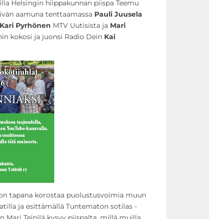
illa Helsingin hiippakunnan piispa Teemu
späivän aamuna tenttaamassa
Pauli Juusela
Kari Pyrhönen
MTV Uutisista ja
Mari
in kokosi ja juonsi Radio Dein
Kai
 on tapana korostaa puolustusvoimia muun
tilla ja esittämällä Tuntematon sotilas -
 Mari Teinilä kysyy piispalta, millä muilla