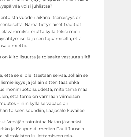
syyspäivää voisi juhlistaa?
olentoista vuoden aikana itsenäisyys on
enlaiselta. Nämä tietynlaiset traditiot
a elävämmiksi, mutta kyllä tekisi mieli
la pysähtymisellä ja sen tajuamisella, että
asalo miettii.
on kiitollisuutta ja toisaalta vastuuta siitä
, että se ei ole itsestään selvää. Jollain se
ismielisyys ja jollain sitten taas ehkä
llisuus monimuotoisuudesta, mitä tämä maa
uulen, että tämä on varmaan viimeisen
muutos – niin kyllä se vapaus on
an toiseen soundiin, Laajasalo kuvailee.
nnut Venäjän toimintaa Naton jäseneksi
irkko ja Kaupunki -median Pauli Juusela
ai siirtolaisten kuljettamiseen raja-