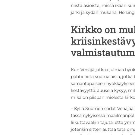
niistä asioista, missä ikään kui
järki ja sydän mukana, Helsing
Kirkko on m
kriisinkestäv
valmistautum
Kun Venäjä jatkaa julmaa hyök
pohtii niitä suomalaisia, jotk
samantapaiseen hyökkäykseen. H
kestävyyttä. Juusela kysyy, mi
mikä on piispan mielestä kirkon
– Kyllä Suomen sodat Venäjää 
tässä nykyisessä maailmanpolii
liikuttavaakin tajuta, että ym
jotenkin sitten auttaa tätä om