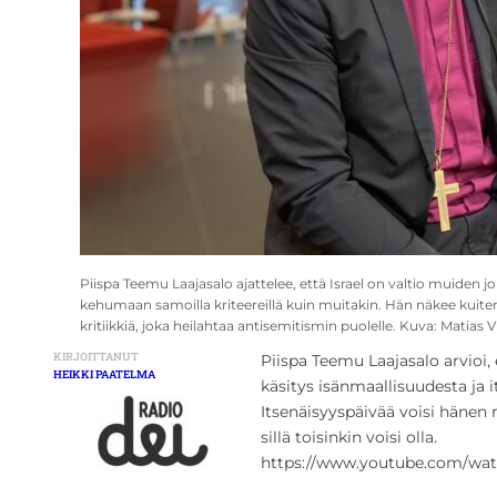
Piispa Teemu Laajasalo ajattelee, että Israel on valtio muiden jo
kehumaan samoilla kriteereillä kuin muitakin. Hän näkee kuiten
kritiikkiä, joka heilahtaa antisemitismin puolelle. Kuva: Matias V
KIRJOITTANUT
Piispa Teemu Laajasalo arvioi,
HEIKKI PAATELMA
käsitys isänmaallisuudesta ja
Itsenäisyyspäivää voisi hänen 
sillä toisinkin voisi olla.
https://www.youtube.com/w