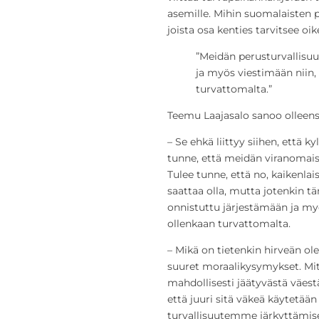
asemille. Mihin suomalaisten pit
joista osa kenties tarvitsee o
”Meidän perusturvallisu
ja myös viestimään niin, 
turvattomalta.”
Teemu Laajasalo sanoo olleensa 
– Se ehkä liittyy siihen, että 
tunne, että meidän viranomais
Tulee tunne, että no, kaikenlai
saattaa olla, mutta jotenkin
onnistuttu järjestämään ja myö
ollenkaan turvattomalta.
– Mikä on tietenkin hirveän ol
suuret moraalikysymykset. Mit
mahdollisesti jäätyvästä väestä
että juuri sitä väkeä käytetää
turvallisuutemme järkyttämise