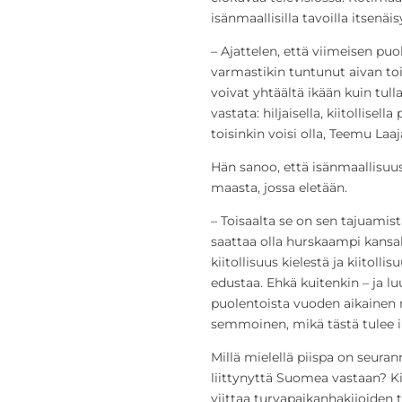
isänmaallisilla tavoilla itsenäi
– Ajattelen, että viimeisen pu
varmastikin tuntunut aivan tois
voivat yhtäältä ikään kuin tull
vastata: hiljaisella, kiitollisel
toisinkin voisi olla, Teemu Laaj
Hän sanoo, että isänmaallisuus 
maasta, jossa eletään.
– Toisaalta se on sen tajuamista
saattaa olla hurskaampi kansall
kiitollisuus kielestä ja kiito
edustaa. Ehkä kuitenkin – ja l
puolentoista vuoden aikainen 
semmoinen, mikä tästä tulee ih
Millä mielellä piispa on seura
liittynyttä Suomea vastaan? K
viittaa turvapaikanhakijoiden t