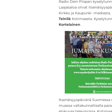
Radio Dein Piispan kyselytunn
Laajasaloa olivat itsenäisyy
Kirkko ja Kaupunki -mediasta,
Teinilä
Kotimaasta. Kyselytunn
Kortelainen
.
Itsenäisyyspäivänä Suomessa
muassa valtakunnallisella paraa
elokuvaa televisiossa. Kotimaan