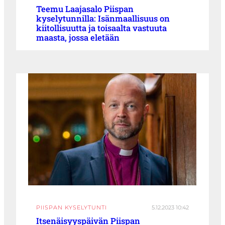
Teemu Laajasalo Piispan
kyselytunnilla: Isänmaallisuus on
kiitollisuutta ja toisaalta vastuuta
maasta, jossa eletään
PIISPAN KYSELYTUNTI
5.12.2023 10:42
Itsenäisyyspäivän Piispan