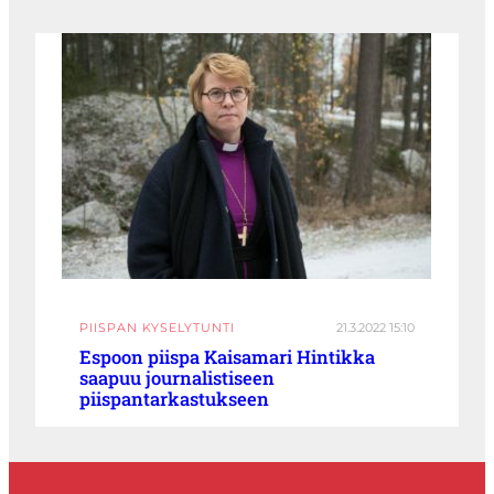
PIISPAN KYSELYTUNTI
21.3.2022 15:10
Espoon piispa Kaisamari Hintikka
saapuu journalistiseen
piispantarkastukseen