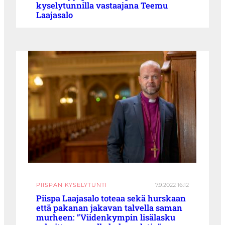
kyselytunnilla vastaajana Teemu
Laajasalo
PIISPAN KYSELYTUNTI
7.9.2022 16:12
Piispa Laajasalo toteaa sekä hurskaan
että pakanan jakavan talvella saman
murheen: ”Viidenkympin lisälasku