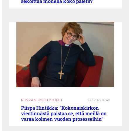
sekoittaa monella koko paletin”
PIISPAN KYSELYTUNTI
23.3.2022 16:40
Piispa Hintikka: ”Kokonaiskirkon
viestinnästä paistaa se, että meillä on
varaa kolmen vuoden prosesseihin”