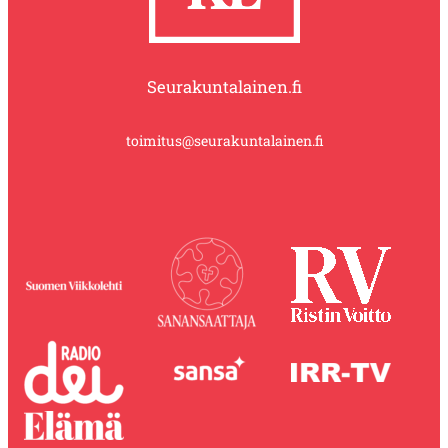
Seurakuntalainen.fi
toimitus@seurakuntalainen.fi