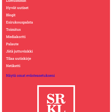
Luetuimmat
Hyvät uutiset
Blogit
Esirukouspalsta
Toimitus
Mediakortti
Palaute
Jätä juttuvinkki
Tilaa uutiskirje
Netiketti
Näytä omat evästeasetukseni