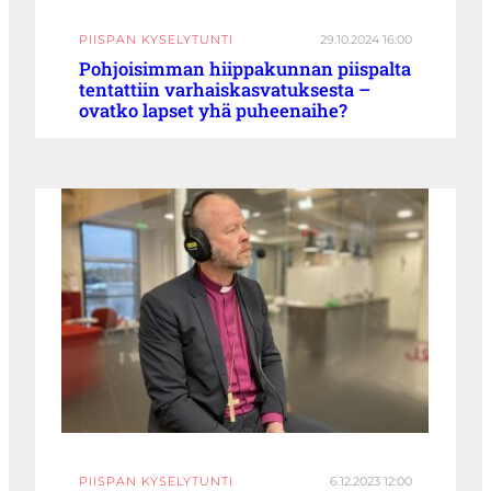
PIISPAN KYSELYTUNTI
29.10.2024 16:00
Pohjoisimman hiippakunnan piispalta
tentattiin varhaiskasvatuksesta –
ovatko lapset yhä puheenaihe?
PIISPAN KYSELYTUNTI
6.12.2023 12:00