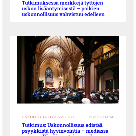
Tutkimuksessa merkkejä tyttöjen
uskon lisääntymisestä – poikien
uskonnollisuus vahvistuu edelleen
USKONTO JA HYVINVOINTI
19.12.2023 08:46
Tutkimus: Uskonnollisuus edistää
psyykkistä hyvinvointia – mediassa