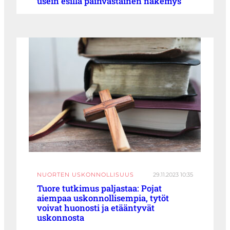
usein esillä päinvastainen näkemys
NUORTEN USKONNOLLISUUS
29.11.2023 10:35
Tuore tutkimus paljastaa: Pojat
aiempaa uskonnollisempia, tytöt
voivat huonosti ja etääntyvät
uskonnosta