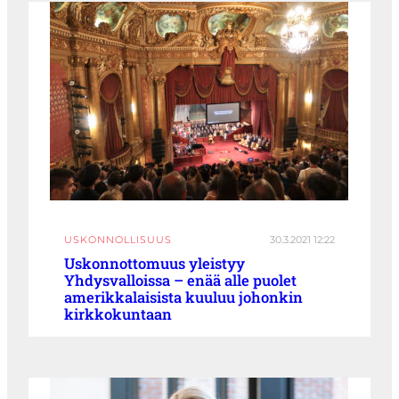
USKONNOLLISUUS
30.3.2021 12:22
Uskonnottomuus yleistyy
Yhdysvalloissa – enää alle puolet
amerikkalaisista kuuluu johonkin
kirkkokuntaan