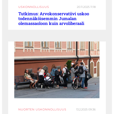
USKONNOLLISUUS
20.11.2025 11:18
Tutkimus: Arvokonservatiivi uskoo
todennäköisemmin Jumalan
olemassaoloon kuin arvoliberaali
NUORTEN USKONNOLLISUUS
13.2.2025 09:36