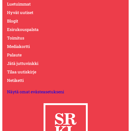
Luetuimmat
Hyvät uutiset
Blogit
Esirukouspalsta
Toimitus
Mediakortti
Palaute
Jätä juttuvinkki
Tilaa uutiskirje
Netiketti
Näytä omat evästeasetukseni