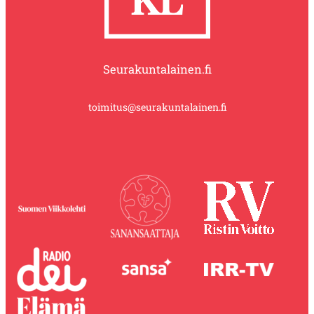
Seurakuntalainen.fi
toimitus@seurakuntalainen.fi