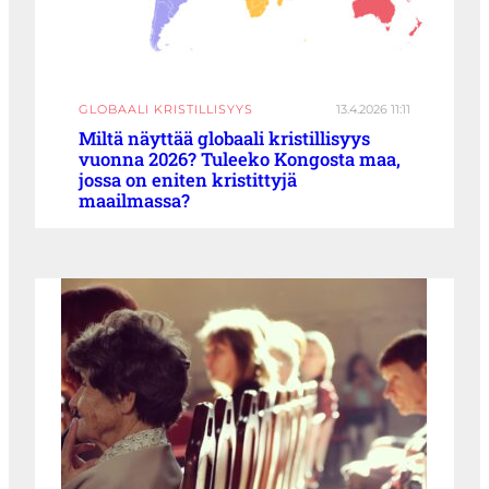
GLOBAALI KRISTILLISYYS
13.4.2026 11:11
Miltä näyttää globaali kristillisyys
vuonna 2026? Tuleeko Kongosta maa,
jossa on eniten kristittyjä
maailmassa?