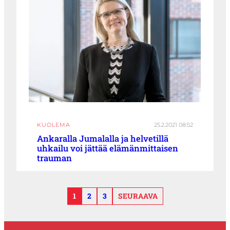
KUOLEMA
25.2.2021 08:52
Ankaralla Jumalalla ja helvetillä
uhkailu voi jättää elämänmittaisen
trauman
1
2
3
SEURAAVA