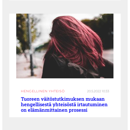
HENGELLINEN YHTEISÖ
20.5.2022 10:33
Tuoreen väitöstutkimuksen mukaan
hengellisestä yhteisöstä irtautuminen
on elämänmittainen prosessi