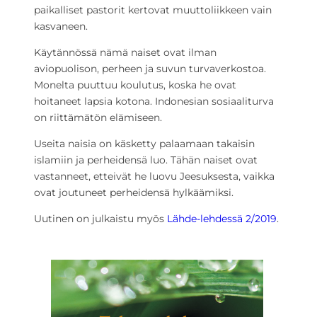
paikalliset pastorit kertovat muuttoliikkeen vain
kasvaneen.
Käytännössä nämä naiset ovat ilman
aviopuolison, perheen ja suvun turvaverkostoa.
Monelta puuttuu koulutus, koska he ovat
hoitaneet lapsia kotona. Indonesian sosiaaliturva
on riittämätön elämiseen.
Useita naisia on käsketty palaamaan takaisin
islamiin ja perheidensä luo. Tähän naiset ovat
vastanneet, etteivät he luovu Jeesuksesta, vaikka
ovat joutuneet perheidensä hylkäämiksi.
Uutinen on julkaistu myös
Lähde-lehdessä 2/2019
.