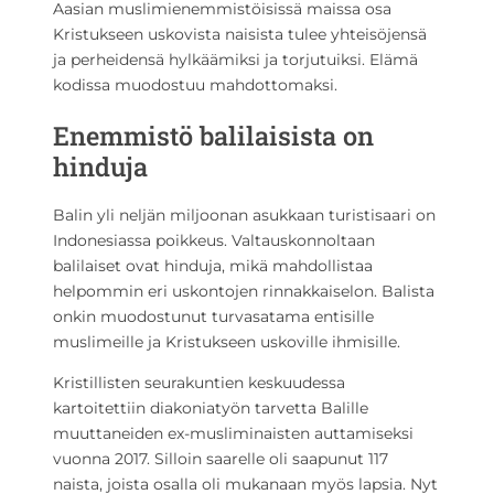
Aasian muslimienemmistöisissä maissa osa
Kristukseen uskovista naisista tulee yhteisöjensä
ja perheidensä hylkäämiksi ja torjutuiksi. Elämä
kodissa muodostuu mahdottomaksi.
Enemmistö balilaisista on
hinduja
Balin yli neljän miljoonan asukkaan turistisaari on
Indonesiassa poikkeus. Valtauskonnoltaan
balilaiset ovat hinduja, mikä mahdollistaa
helpommin eri uskontojen rinnakkaiselon. Balista
onkin muodostunut turvasatama entisille
muslimeille ja Kristukseen uskoville ihmisille.
Kristillisten seurakuntien keskuudessa
kartoitettiin diakoniatyön tarvetta Balille
muuttaneiden ex-musliminaisten auttamiseksi
vuonna 2017. Silloin saarelle oli saapunut 117
naista, joista osalla oli mukanaan myös lapsia. Nyt