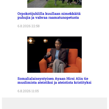
Orpokotijuhlilla kuullaan nimekkäitä
puhujia ja vahvaa raamatunopetusta
6.8.2026 22:58
Somalialaissyntyisen Ayaan Hirsi Alin tie
muslimista ateistiksi ja ateistista kristityksi
6.8.2026 11:05