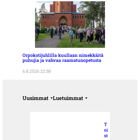
Orpokotijuhlilla kuullaan nimekkäitä
puhujia ja vahvaa raamatunopetusta
6.8.2026 22:58
Uusimmat
Luetuimmat
T
oi
st