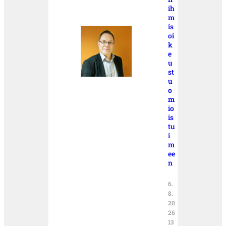
ih
m
is
oi
k
e
u
st
u
o
m
io
is
tu
i
m
ee
n
6.
8.
20
26
13