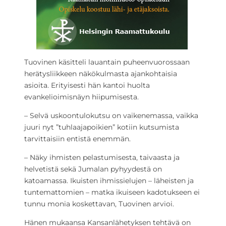
Tuovinen käsitteli lauantain puheenvuorossaan
herätysliikkeen näkökulmasta ajankohtaisia
asioita. Erityisesti hän kantoi huolta
evankelioimisnäyn hiipumisesta.
– Selvä uskoontulokutsu on vaikenemassa, vaikka
juuri nyt ”tuhlaajapoikien” kotiin kutsumista
tarvittaisiin entistä enemmän.
– Näky ihmisten pelastumisesta, taivaasta ja
helvetistä sekä Jumalan pyhyydestä on
katoamassa. Ikuisten ihmissielujen – läheisten ja
tuntemattomien – matka ikuiseen kadotukseen ei
tunnu monia koskettavan, Tuovinen arvioi.
Hänen mukaansa Kansanlähetyksen tehtävä on