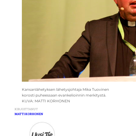
Kansanlähetyksen lähetysjohtaja Mika Tuovinen
korosti puheessaan evankelioinnin merkitystä.
KUVA: MATTI KORHONEN
KIRJOITTANUT
MATTI KORHONEN