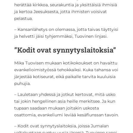
herättää kirkkoa, seurakuntia ja yksittäisiä ihmisiä
ja kertoa Jeesuksesta, jotta ihmisten voisivat
pelastua.
– Kansanlähetys on olemassa, jotta taivas täyttyisi
ja helvetti jäisi tyhjemmäksi, Tuovinen linjasi.
”Kodit ovat synnytyslaitoksia”
Mika Tuovisen mukaan kotikokoukset on havaittu
evankelioimistyössä tehokkaiksi. Kuka tahansa voi
järjestää kotiseurat, eikä paikalle tarvita kuuluisia
puhujia.
– Lauletaan yhdessä ja jotkut kertovat, mitä usko
tai jokin hengellinen asia heille merkitsee. Ja kun
tupaan saadaan mukaan joitakin uskosta
osattomia, evankeliumi leviää kesäflunssan tavoin.
– Kodit ovat synnytyslaitoksia, joissa Jumalan
valtakuntaan syntyy uusia jäseniä, Tuovinen sanoi.