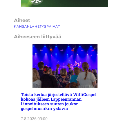
Aiheet
KANSANLÄHETYSPÄIVÄT
Aiheeseen liittyvää
Toista kertaa järjestettävä WilliGospel
kokoaa jälleen Lappeenrannan
Linnoitukseen suuren joukon
gospelmusiikin ystäviä
7.8.2026 09:00