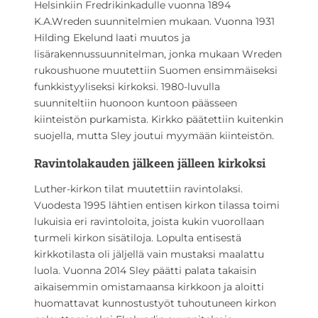
Helsinkiin Fredrikinkadulle vuonna 1894
K.A.Wreden suunnitelmien mukaan. Vuonna 1931
Hilding Ekelund laati muutos­ ja
lisärakennussuunnitelman, jonka mukaan Wreden
rukoushuone muutettiin Suomen ensimmäiseksi
funkkis­tyyliseksi kirkoksi. 1980­-luvulla
suunniteltiin huonoon kuntoon päässeen
kiinteistön purkamista. Kirkko päätettiin kuitenkin
suojella, mutta Sley joutui myymään kiinteistön.
Ravintolakauden jälkeen jälleen kirkoksi
Luther­-kirkon tilat muutettiin ravintolaksi.
Vuodesta 1995 lähtien entisen kirkon tilassa toimi
lukuisia eri ravintoloita, joista kukin vuorollaan
turmeli kirkon sisätiloja. Lopulta entisestä
kirkkotilasta oli jäljellä vain mustaksi maalattu
luola. Vuonna 2014 Sley päätti palata takaisin
aikaisemmin omistamaansa kirkkoon ja aloitti
huomattavat kunnostustyöt tuhoutuneen kirkon