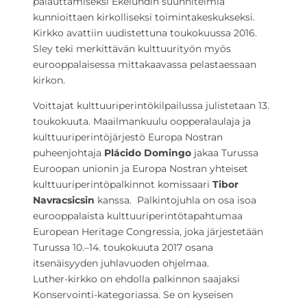
palauttamiseksi Ekelundin suunnitelmia
kunnioittaen kirkolliseksi toimintakeskukseksi.
Kirkko avattiin uudistettuna toukokuussa 2016.
Sley teki merkittävän kulttuurityön myös
eurooppalaisessa mittakaavassa pelastaessaan
kirkon.
Voittajat kulttuuriperintökilpailussa julistetaan 13.
toukokuuta. Maailmankuulu oopperalaulaja ja
kulttuuriperintöjärjestö Europa Nostran
puheenjohtaja
Plácido Domingo
jakaa Turussa
Euroopan unionin ja Europa Nostran yhteiset
kulttuuriperintöpalkinnot komissaari
Tibor
Navracsicsin
kanssa. Palkintojuhla on osa isoa
eurooppalaista kulttuuriperintötapahtumaa
European Heritage Congressia, joka järjestetään
Turussa 10.–14. toukokuuta 2017 osana
itsenäisyyden juhlavuoden ohjelmaa.
Luther-kirkko on ehdolla palkinnon saajaksi
Konservointi-kategoriassa. Se on kyseisen