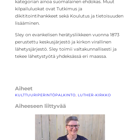
kategorian ainoa suomalainen ehdokas. Muut
kilpailuluokat ovat Tutkimus ja
dikititointihankkeet sekä Koulutus ja tietoisuuden
lisääminen.
Sley on evankelisen herätysliikkeen vuonna 1873
perustettu keskusjärjestö ja kirkon virallinen
lähetysjärjestö. Sley toimii valtakunnallisesti ja
tekee lähetystyötä yhdeksässä eri maassa.
Aiheet
KULTTUURIPERINTÖPALKINTO
, 
LUTHER-KIRKKO
Aiheeseen liittyvää