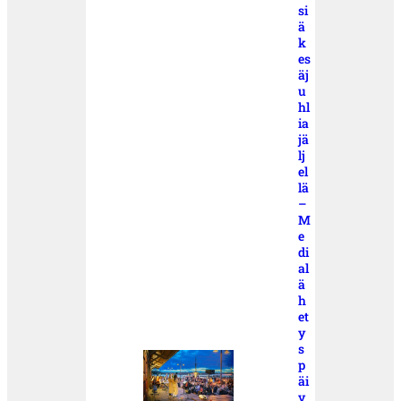
si
ä
k
es
äj
u
hl
ia
jä
lj
el
lä
–
M
e
di
al
ä
h
et
y
s
p
äi
v