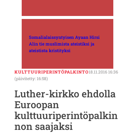
Somalialaissyntyisen Ayaan Hirsi
Alin tie muslimista ateistiksi ja
ateistista kristityksi
KULTTUURIPERINTÖPALKINTO
18.11.2016 16:36
(päivitetty: 16:58)
Luther-kirkko ehdolla
Euroopan
kulttuuriperintöpalkin
non saajaksi