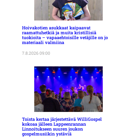
Hoivakotien asukkaat kaipaavat
raamattuhetkiä ja muita kristillisiä
tuokioita – vapaaehtoisille vetäjille on jo
materiaali valmiina
7.8.2026 09:00
Toista kertaa järjestettävä WilliGospel
kokoaa jälleen Lappeenrannan
Linnoitukseen suuren joukon
gospelmusiikin ystäviä