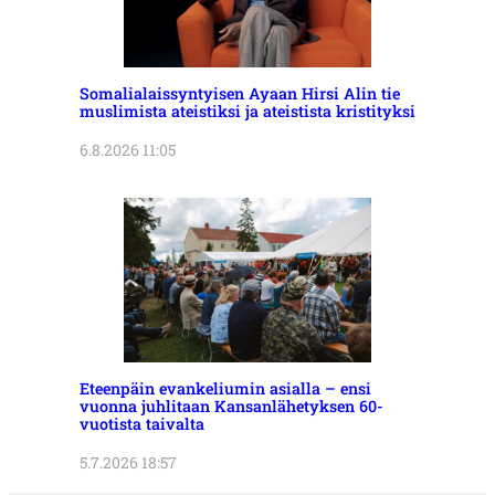
Somalialaissyntyisen Ayaan Hirsi Alin tie
muslimista ateistiksi ja ateistista kristityksi
6.8.2026 11:05
Eteenpäin evankeliumin asialla – ensi
vuonna juhlitaan Kansanlähetyksen 60-
vuotista taivalta
5.7.2026 18:57