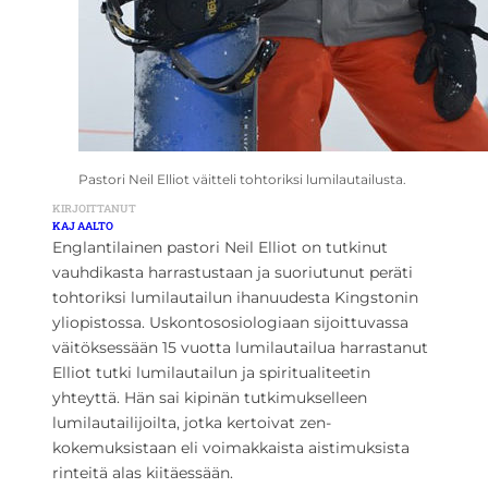
Pastori Neil Elliot väitteli tohtoriksi lumilautailusta.
KIRJOITTANUT
KAJ AALTO
Englantilainen pastori Neil Elliot on tutkinut
vauhdikasta harrastustaan ja suoriutunut peräti
tohtoriksi lumilautailun ihanuudesta Kingstonin
yliopistossa. Uskontososiologiaan sijoittuvassa
väitöksessään 15 vuotta lumilautailua harrastanut
Elliot tutki lumilautailun ja spiritualiteetin
yhteyttä. Hän sai kipinän tutkimukselleen
lumilautailijoilta, jotka kertoivat zen-
kokemuksistaan eli voimakkaista aistimuksista
rinteitä alas kiitäessään.