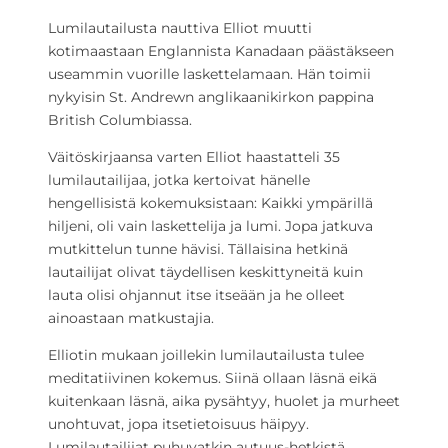
Lumilautailusta nauttiva Elliot muutti
kotimaastaan Englannista Kanadaan päästäkseen
useammin vuorille laskettelamaan. Hän toimii
nykyisin St. Andrewn anglikaanikirkon pappina
British Columbiassa.
Väitöskirjaansa varten Elliot haastatteli 35
lumilautailijaa, jotka kertoivat hänelle
hengellisistä kokemuksistaan: Kaikki ympärillä
hiljeni, oli vain laskettelija ja lumi. Jopa jatkuva
mutkittelun tunne hävisi. Tällaisina hetkinä
lautailijat olivat täydellisen keskittyneitä kuin
lauta olisi ohjannut itse itseään ja he olleet
ainoastaan matkustajia.
Elliotin mukaan joillekin lumilautailusta tulee
meditatiivinen kokemus. Siinä ollaan läsnä eikä
kuitenkaan läsnä, aika pysähtyy, huolet ja murheet
unohtuvat, jopa itsetietoisuus häipyy.
Lumilautailijat puhuvatkin autuus-hetkistä.