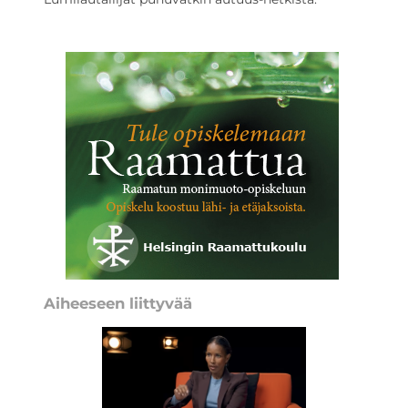
Aiheeseen liittyvää