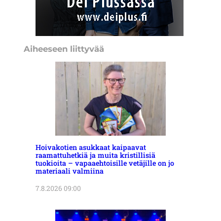
Aiheeseen liittyvää
Hoivakotien asukkaat kaipaavat
raamattuhetkiä ja muita kristillisiä
tuokioita – vapaaehtoisille vetäjille on jo
materiaali valmiina
7.8.2026 09:00