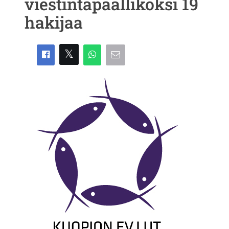
viestintäpäälliköksi 19
hakijaa