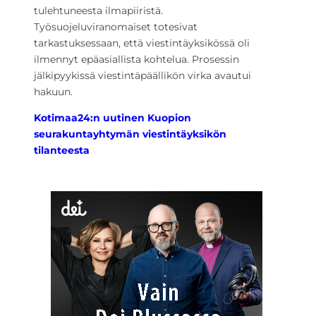
tulehtuneesta ilmapiiristä.
Työsuojeluviranomaiset totesivat
tarkastuksessaan, että viestintäyksikössä oli
ilmennyt epäasiallista kohtelua. Prosessin
jälkipyykissä viestintäpäällikön virka avautui
hakuun.
Kotimaa24:n uutinen Kuopion
seurakuntayhtymän viestintäyksikön
tilanteesta