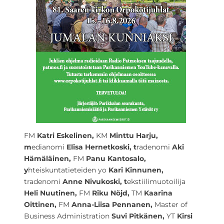
FM
Katri Eskelinen,
KM
Minttu Harju,
m
edianomi
Elisa Hernetkoski, t
radenomi
Aki
Hämäläinen,
FM
Panu Kantosalo,
y
hteiskuntatieteiden yo
Kari Kinnunen,
tradenomi
Anne Nivukoski, t
ekstiilimuotoilija
Heli Nuutinen,
FM
Riku Nöjd,
TM
Kaarina
Oittinen,
FM
Anna-Liisa Pennanen,
Master of
Business Administration
Suvi Pitkänen,
YT
Kirsi