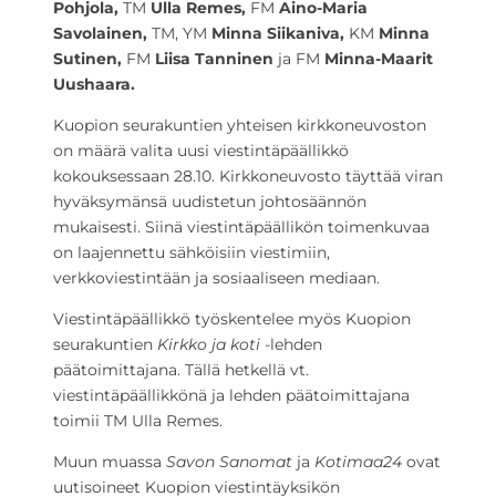
Pohjola,
TM
Ulla Remes,
FM
Aino-Maria
Savolainen,
TM, YM
Minna Siikaniva,
KM
Minna
Sutinen,
FM
Liisa Tanninen
ja FM
Minna-Maarit
Uushaara.
Kuopion seurakuntien yhteisen kirkkoneuvoston
on määrä valita uusi viestintäpäällikkö
kokouksessaan 28.10. Kirkkoneuvosto täyttää viran
hyväksymänsä uudistetun johtosäännön
mukaisesti. Siinä viestintäpäällikön toimenkuvaa
on laajennettu sähköisiin viestimiin,
verkkoviestintään ja sosiaaliseen mediaan.
Viestintäpäällikkö työskentelee myös Kuopion
seurakuntien
Kirkko ja koti
-lehden
päätoimittajana. Tällä hetkellä vt.
viestintäpäällikkönä ja lehden päätoimittajana
toimii TM Ulla Remes.
Muun muassa
Savon Sanomat
ja
Kotimaa24
ovat
uutisoineet Kuopion viestintäyksikön