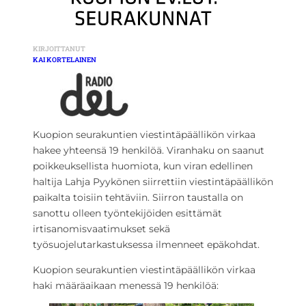
KIRJOITTANUT
KAI KORTELAINEN
Kuopion seurakuntien viestintäpäällikön virkaa
hakee yhteensä 19 henkilöä. Viranhaku on saanut
poikkeuksellista huomiota, kun viran edellinen
haltija Lahja Pyykönen siirrettiin viestintäpäällikön
paikalta toisiin tehtäviin. Siirron taustalla on
sanottu olleen työntekijöiden esittämät
irtisanomisvaatimukset sekä
työsuojelutarkastuksessa ilmenneet epäkohdat.
Kuopion seurakuntien viestintäpäällikön virkaa
haki määräaikaan menessä 19 henkilöä: