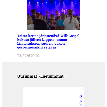
Toista kertaa järjestettävä WilliGospel
kokoaa jälleen Lappeenrannan
Linnoitukseen suuren joukon
gospelmusiikin ystäviä
7.8.2026 09:00
Uusimmat
Luetuimmat
O
n
k