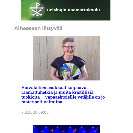
Aiheeseen liittyvää
Hoivakotien asukkaat kaipaavat
raamattuhetkiä ja muita kristillisiä
tuokioita – vapaaehtoisille vetäjille on jo
materiaali valmiina
7.8.2026 09:00