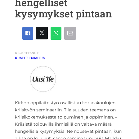
hengelliset
kysymykset pintaan
KIRJOITTANUT
UUSI TIE TOIMITUS
Kirkon oppilaitostyö osallistuu korkeakoulujen
kriisityön seminaariin. Tilaisuuden teemana on
kriisikokemuksesta toipuminen ja oppiminen. –
Kriisistä toipuvilla ihmisillä on valtava määrä
hengellisiä kysymyksiä. Ne nousevat pintaan, kun
aikaa on kulunut, sanoo seminaaripuhuja Markku