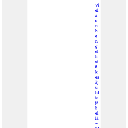
Vi
el
ä
o
n
h
e
n
g
el
li
si
ä
k
es
äj
u
hl
ia
jä
lj
el
lä
–