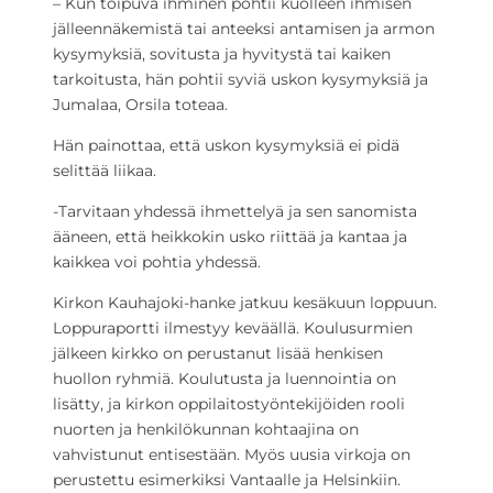
– Kun toipuva ihminen pohtii kuolleen ihmisen
jälleennäkemistä tai anteeksi antamisen ja armon
kysymyksiä, sovitusta ja hyvitystä tai kaiken
tarkoitusta, hän pohtii syviä uskon kysymyksiä ja
Jumalaa, Orsila toteaa.
Hän painottaa, että uskon kysymyksiä ei pidä
selittää liikaa.
-Tarvitaan yhdessä ihmettelyä ja sen sanomista
ääneen, että heikkokin usko riittää ja kantaa ja
kaikkea voi pohtia yhdessä.
Kirkon Kauhajoki-hanke jatkuu kesäkuun loppuun.
Loppuraportti ilmestyy keväällä. Koulusurmien
jälkeen kirkko on perustanut lisää henkisen
huollon ryhmiä. Koulutusta ja luennointia on
lisätty, ja kirkon oppilaitostyöntekijöiden rooli
nuorten ja henkilökunnan kohtaajina on
vahvistunut entisestään. Myös uusia virkoja on
perustettu esimerkiksi Vantaalle ja Helsinkiin.