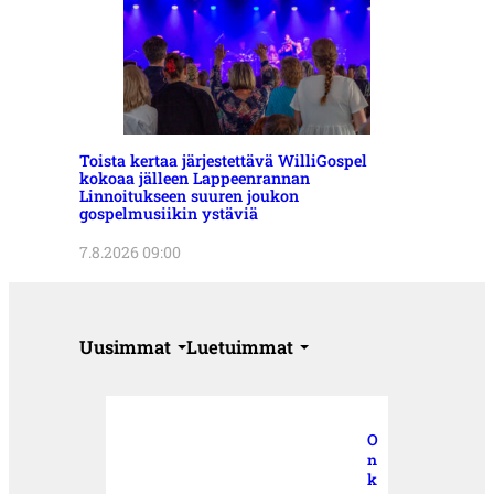
Toista kertaa järjestettävä WilliGospel
kokoaa jälleen Lappeenrannan
Linnoitukseen suuren joukon
gospelmusiikin ystäviä
7.8.2026 09:00
Uusimmat
Luetuimmat
O
n
k