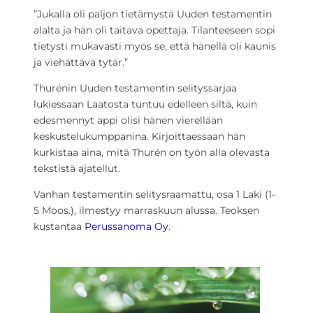
”Jukalla oli paljon tietämystä Uuden testamentin
alalta ja hän oli taitava opettaja. Tilanteeseen sopi
tietysti mukavasti myös se, että hänellä oli kaunis
ja viehättävä tytär.”
Thurénin Uuden testamentin selityssarjaa
lukiessaan Laatosta tuntuu edelleen siltä, kuin
edesmennyt appi olisi hänen vierellään
keskustelukumppanina. Kirjoittaessaan hän
kurkistaa aina, mitä Thurén on työn alla olevasta
tekstistä ajatellut.
Vanhan testamentin selitysraamattu, osa 1 Laki (1-
5 Moos.), ilmestyy marraskuun alussa. Teoksen
kustantaa
Perussanoma Oy
.