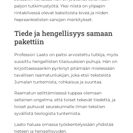
paljon tutkimustyötä. Yksi niistä on ylipapin
rintakilvessä olevat kaksitoista kiveä ja niiden
hepreankielisten sanojen merkitykset.
Tiede ja hengellisyys samaan
pakettiin
Professori Laato on paitsi arvostettu tutkija, myös
suosittu hengellisten tilaisuuksien puhuja. Hän on
kirjoittaessaankin pyrkinyt pitämään mielessään
tavallisen raamatunlukijan, joka etsii teksteistä
Jumalan tuntemista, rohkaisua ja suuntaa.
Raamatun selittämisessä tuppaa olemaan
sellainen ongelma, että toiset tekevät tiedettä, ja
toiset puhuvat seurakunnalle ilman tekstien
syvällistä teologista tuntemista.
Laato haluaa omassa työskentelyssään yhdistää
tieteen ja hengellisyyden.