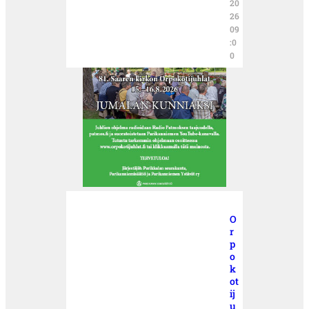
20
26
09
:0
0
O
r
p
o
k
ot
ij
u