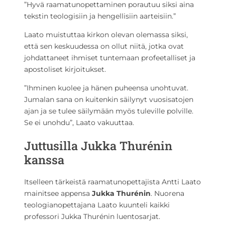
”Hyvä raamatunopettaminen porautuu siksi aina
tekstin teologisiin ja hengellisiin aarteisiin.”
Laato muistuttaa kirkon olevan olemassa siksi,
että sen keskuudessa on ollut niitä, jotka ovat
johdattaneet ihmiset tuntemaan profeetalliset ja
apostoliset kirjoitukset.
”Ihminen kuolee ja hänen puheensa unohtuvat.
Jumalan sana on kuitenkin säilynyt vuosisatojen
ajan ja se tulee säilymään myös tuleville polville.
Se ei unohdu”, Laato vakuuttaa.
Juttusilla Jukka Thurénin
kanssa
Itselleen tärkeistä raamatunopettajista Antti Laato
mainitsee appensa
Jukka Thurénin
. Nuorena
teologianopettajana Laato kuunteli kaikki
professori Jukka Thurénin luentosarjat.