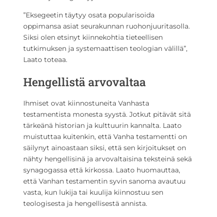
”Eksegeetin täytyy osata popularisoida
oppimansa asiat seurakunnan ruohonjuuritasolla.
Siksi olen etsinyt kiinnekohtia tieteellisen
tutkimuksen ja systemaattisen teologian välillä”,
Laato toteaa.
Hengellistä arvovaltaa
Ihmiset ovat kiinnostuneita Vanhasta
testamentista monesta syystä. Jotkut pitävät sitä
tärkeänä historian ja kulttuurin kannalta. Laato
muistuttaa kuitenkin, että Vanha testamentti on
säilynyt ainoastaan siksi, että sen kirjoitukset on
nähty hengellisinä ja arvovaltaisina teksteinä sekä
synagogassa että kirkossa. Laato huomauttaa,
että Vanhan testamentin syvin sanoma avautuu
vasta, kun lukija tai kuulija kiinnostuu sen
teologisesta ja hengellisestä annista.