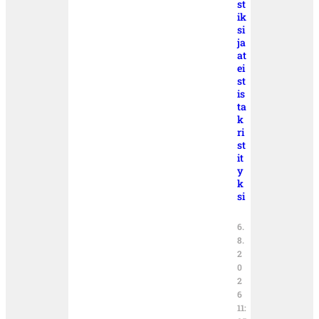
st
ik
si
ja
at
ei
st
is
ta
k
ri
st
it
y
k
si
6.
8.
2
0
2
6
11: