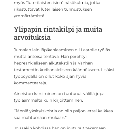
myös ”luterilaisten isien” näkökulmia, jotka
rikastuttavat luterilaisen tunnustuksen
ymmärtämistä.
Ylipapin rintakilpi ja muita
arvoituksia
Jumalan lain läpikahlaaminen oli Laatolle työläs
mutta antoisa tehtävä. Hän perehtyi
hepreankieliseen alkutekstiin ja Vanhan
testamentin kreikankieliseen käännökseen. Lisäksi
työpöydällä on ollut koko ajan hyviä
kommentaareja.
Aineiston karsiminen on tuntunut välillä jopa
työläämmältä kuin kirjoittaminen.
”Jänniä yksityiskohtia on niin paljon, ettei kaikkea
saa mahtumaan mukaan.”
Joissakin kohdissa hän on joutunut tekemään