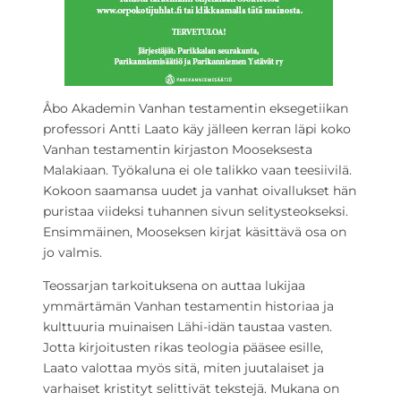
Åbo Akademin Vanhan testamentin eksegetiikan
professori Antti Laato käy jälleen kerran läpi koko
Vanhan testamentin kirjaston Mooseksesta
Malakiaan. Työkaluna ei ole talikko vaan teesiivilä.
Kokoon saamansa uudet ja vanhat oivallukset hän
puristaa viideksi tuhannen sivun selitysteokseksi.
Ensimmäinen, Mooseksen kirjat käsittävä osa on
jo valmis.
Teossarjan tarkoituksena on auttaa lukijaa
ymmärtämän Vanhan testamentin historiaa ja
kulttuuria muinaisen Lähi-idän taustaa vasten.
Jotta kirjoitusten rikas teologia pääsee esille,
Laato valottaa myös sitä, miten juutalaiset ja
varhaiset kristityt selittivät tekstejä. Mukana on