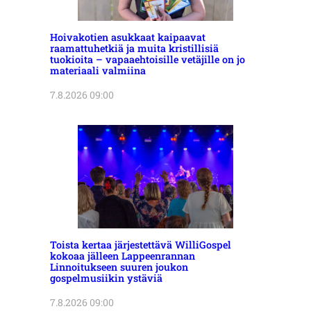
Hoivakotien asukkaat kaipaavat
raamattuhetkiä ja muita kristillisiä
tuokioita – vapaaehtoisille vetäjille on jo
materiaali valmiina
7.8.2026 09:00
Toista kertaa järjestettävä WilliGospel
kokoaa jälleen Lappeenrannan
Linnoitukseen suuren joukon
gospelmusiikin ystäviä
7.8.2026 09:00