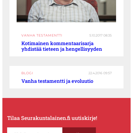
VANHA TESTAMENTTI
5.10.2017 08:35
Kotimainen kommentaarisarja
yhdistää tieteen ja hengellisyyden
BLOGI
22.4.2016 09:57
Vanha testamentti ja evoluutio
Tilaa Seurakuntalainen.fi uutiskirje!