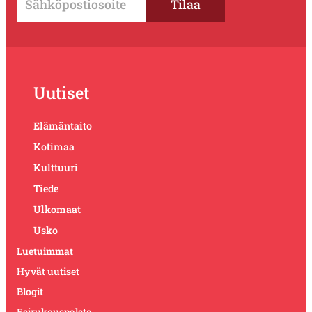
Uutiset
Elämäntaito
Kotimaa
Kulttuuri
Tiede
Ulkomaat
Usko
Luetuimmat
Hyvät uutiset
Blogit
Esirukouspalsta