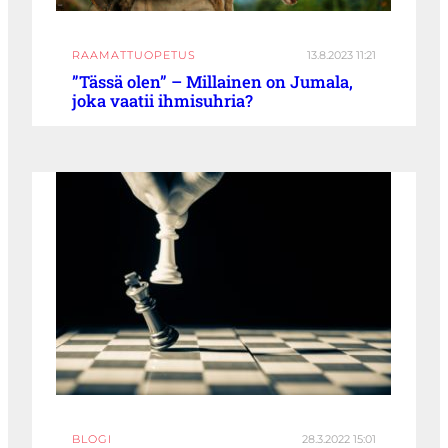
RAAMATTUOPETUS
13.8.2023 11:21
”Tässä olen” – Millainen on Jumala,
joka vaatii ihmisuhria?
BLOGI
28.3.2022 15:01