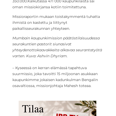
350.000.Kalkutassa 471 000 kaupunkilaista sai
oman missiokirjansa kotiin toimitettuna.
Missioraportin mukaan toistakymmentä tuhatta
ihmistä on kastettu ja liittynyt
paikallisseurakunnan yhteyteen.
Mumbain kaupunkimission päätöstilaisuudessa
seurakuntien pastorit siunasivat
yhteydenottokaavakkeita alkavaa seurantatyötä
varten. Kuva: Ashvin Dhyriam.
– Kyseessä on kerran elämässä tapahtuva
suurmissio, joka tavoitti 15 miljoonan asukkaan
kaupunkimme jokaisen kadunkulman Bengalin
osavaltiossa, missionjohtaja Mahesh toteaa.