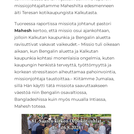
missiojohtajaltamme Maheshilta edesmenneen
äiti Teresan kotikaupungista Kalkutasta.
Tuoreessa raportissa missiota johtanut pastori
Mahesh
kertoo, että missio osui ajankohtaan,
jolloin Kalkutan kaupunkia ja Bengalin aluetta
ravisuttivat vakavat vaikeudet.– Missio tuli oikeaan
aikaan, kun Bengalin aluetta ja Kalkutan
kaupunkia kohtasi monenlaisia ongelmia, kuten
kaupungin henkistä terveyttä, työttömyyttä ja
korkean stressitason aiheuttamaa pahoinvointia,
missionjohtaja taustoittaa.– Kiitämme Jumalaa,
sillä Hän käytti tätä missiota saavuttaakseen
väestöä niin Bengalin osavaltiossa,
Bangladeshissa kuin myös muualla Intiassa,
Mahesh toteaa.