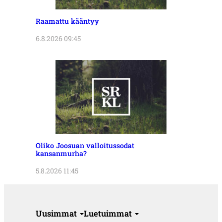
Raamattu kääntyy
6.8.2026 09:45
Oliko Joosuan valloitussodat
kansanmurha?
5.8.2026 11:45
Uusimmat
Luetuimmat