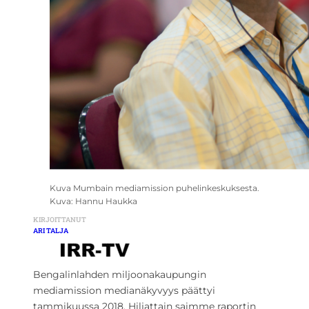
Kuva Mumbain mediamission puhelinkeskuksesta.
Kuva: Hannu Haukka
KIRJOITTANUT
ARI TALJA
Bengalinlahden miljoonakaupungin
mediamission medianäkyvyys päättyi
tammikuussa 2018. Hiljattain saimme raportin