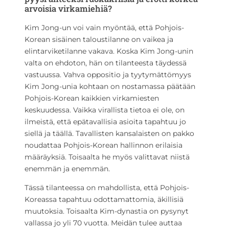
arvoisia virkamiehiä?
Kim Jong-un voi vain myöntää, että Pohjois-
Korean sisäinen taloustilanne on vaikea ja
elintarviketilanne vakava. Koska Kim Jong-unin
valta on ehdoton, hän on tilanteesta täydessä
vastuussa. Vahva oppositio ja tyytymättömyys
Kim Jong-unia kohtaan on nostamassa päätään
Pohjois-Korean kaikkien virkamiesten
keskuudessa. Vaikka virallista tietoa ei ole, on
ilmeistä, että epätavallisia asioita tapahtuu jo
siellä ja täällä. Tavallisten kansalaisten on pakko
noudattaa Pohjois-Korean hallinnon erilaisia
määräyksiä. Toisaalta he myös valittavat niistä
enemmän ja enemmän.
Tässä tilanteessa on mahdollista, että Pohjois-
Koreassa tapahtuu odottamattomia, äkillisiä
muutoksia. Toisaalta Kim-dynastia on pysynyt
vallassa jo yli 70 vuotta. Meidän tulee auttaa