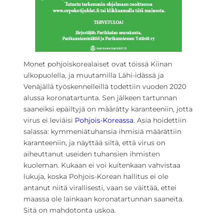
Monet pohjoiskorealaiset ovat töissä Kiinan
ulkopuolella, ja muutamilla Lähi-idässä ja
Venäjällä työskennelleillä todettiin vuoden 2020
alussa koronatartunta. Sen jälkeen tartunnan
saaneiksi epäiltyjä on määrätty karanteeniin, jotta
virus ei leviäisi
Pohjois-Koreassa
. Asia hoidettiin
salassa: kymmeniätuhansia ihmisiä määrättiin
karanteeniin, ja näyttää siltä, että virus on
aiheuttanut useiden tuhansien ihmisten
kuoleman. Kukaan ei voi kuitenkaan vahvistaa
lukuja, koska Pohjois-Korean hallitus ei ole
antanut niitä virallisesti, vaan se väittää, ettei
maassa ole lainkaan koronatartunnan saaneita.
Sitä on mahdotonta uskoa.