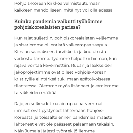
Pohjois-Korean kirkkoa valmistautumaan
kaikkeen mahdolliseen, mitä nyt voi olla edessä.
Kuinka pandemia vaikutti työhömme
pohjoiskorealaisten parissa?
Kun rajat suljettiin, pohjoiskorealaisten veljiemme
ja sisariemme oli entistä vaikeampaa saapua
Kiinaan saadakseen tarvikkeita ja koulutusta
verkostoltamme. Työmme helpottui hieman, kun
rajavalvontaa kevennettiin. Ruuan ja lääkkeiden
jakoprojektimme ovat olleet Pohjois-Korean
kristityille elintärkeä tuki maan epätoivoisessa
tilanteessa. Olemme myös lisänneet jakamiemme
tarvikkeiden määrää.
Rajojen sulkeuduttua aiempaa harvemmat
ihmiset ovat pystyneet lähtemään Pohjois-
Koreasta, ja toisaalta ennen pandemiaa maasta
lähteneet eivät ole päässeet palaamaan takaisin.
Näin Jumala järjesti työntekijöillemme