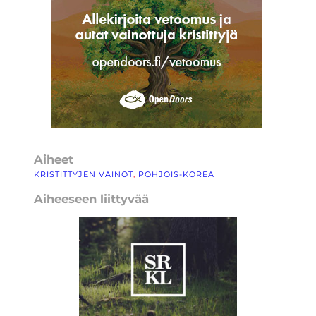
Aiheet
KRISTITTYJEN VAINOT
, 
POHJOIS-KOREA
Aiheeseen liittyvää