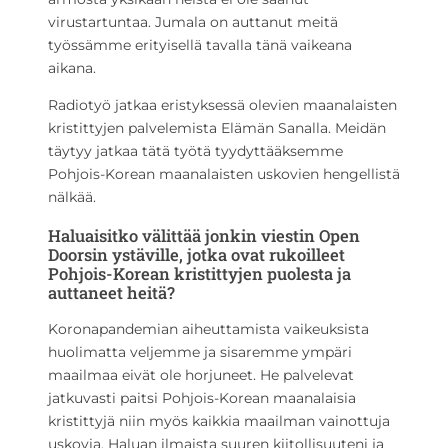
virustartuntaa. Jumala on auttanut meitä
työssämme erityisellä tavalla tänä vaikeana
aikana.
Radiotyö jatkaa eristyksessä olevien maanalaisten
kristittyjen palvelemista Elämän Sanalla. Meidän
täytyy jatkaa tätä työtä tyydyttääksemme
Pohjois-Korean maanalaisten uskovien hengellistä
nälkää.
Haluaisitko välittää jonkin viestin Open
Doorsin ystäville, jotka ovat rukoilleet
Pohjois-Korean kristittyjen puolesta ja
auttaneet heitä?
Koronapandemian aiheuttamista vaikeuksista
huolimatta veljemme ja sisaremme ympäri
maailmaa eivät ole horjuneet. He palvelevat
jatkuvasti paitsi Pohjois-Korean maanalaisia
kristittyjä niin myös kaikkia maailman vainottuja
uskovia. Haluan ilmaista suuren kiitollisuuteni ja