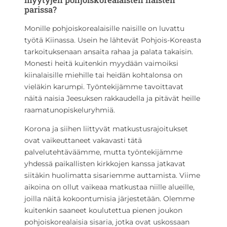
parissa?
Monille pohjoiskorealaisille naisille on luvattu
työtä Kiinassa. Usein he lähtevät Pohjois-Koreasta
tarkoituksenaan ansaita rahaa ja palata takaisin.
Monesti heitä kuitenkin myydään vaimoiksi
kiinalaisille miehille tai heidän kohtalonsa on
vieläkin karumpi. Työntekijämme tavoittavat
näitä naisia Jeesuksen rakkaudella ja pitävät heille
raamatunopiskeluryhmiä.
Korona ja siihen liittyvät matkustusrajoitukset
ovat vaikeuttaneet vakavasti tätä
palvelutehtäväämme, mutta työntekijämme
yhdessä paikallisten kirkkojen kanssa jatkavat
siitäkin huolimatta sisariemme auttamista. Viime
aikoina on ollut vaikeaa matkustaa niille alueille,
joilla näitä kokoontumisia järjestetään. Olemme
kuitenkin saaneet koulutettua pienen joukon
pohjoiskorealaisia sisaria, jotka ovat uskossaan