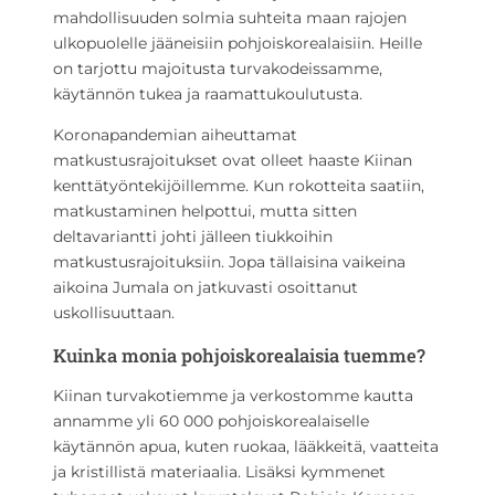
mahdollisuuden solmia suhteita maan rajojen
ulkopuolelle jääneisiin pohjoiskorealaisiin. Heille
on tarjottu majoitusta turvakodeissamme,
käytännön tukea ja raamattukoulutusta.
Koronapandemian aiheuttamat
matkustusrajoitukset ovat olleet haaste Kiinan
kenttätyöntekijöillemme. Kun rokotteita saatiin,
matkustaminen helpottui, mutta sitten
deltavariantti johti jälleen tiukkoihin
matkustusrajoituksiin. Jopa tällaisina vaikeina
aikoina Jumala on jatkuvasti osoittanut
uskollisuuttaan.
Kuinka monia pohjoiskorealaisia tuemme?
Kiinan turvakotiemme ja verkostomme kautta
annamme yli 60 000 pohjoiskorealaiselle
käytännön apua, kuten ruokaa, lääkkeitä, vaatteita
ja kristillistä materiaalia. Lisäksi kymmenet