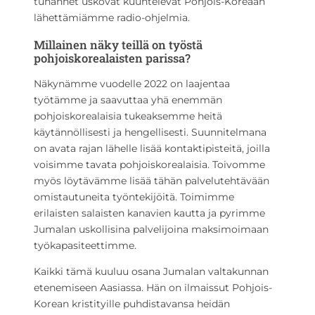
tuhannet uskovat kuuntelevat Pohjois-Koreaan
lähettämiämme radio-ohjelmia.
Millainen näky teillä on työstä
pohjoiskorealaisten parissa?
Näkynämme vuodelle 2022 on laajentaa
työtämme ja saavuttaa yhä enemmän
pohjoiskorealaisia tukeaksemme heitä
käytännöllisesti ja hengellisesti. Suunnitelmana
on avata rajan lähelle lisää kontaktipisteitä, joilla
voisimme tavata pohjoiskorealaisia. Toivomme
myös löytävämme lisää tähän palvelutehtävään
omistautuneita työntekijöitä. Toimimme
erilaisten salaisten kanavien kautta ja pyrimme
Jumalan uskollisina palvelijoina maksimoimaan
työkapasiteettimme.
Kaikki tämä kuuluu osana Jumalan valtakunnan
etenemiseen Aasiassa. Hän on ilmaissut Pohjois-
Korean kristityille puhdistavansa heidän