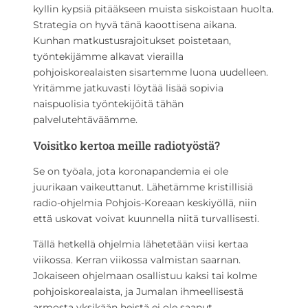
kyllin kypsiä pitääkseen muista siskoistaan huolta.
Strategia on hyvä tänä kaoottisena aikana.
Kunhan matkustusrajoitukset poistetaan,
työntekijämme alkavat vierailla
pohjoiskorealaisten sisartemme luona uudelleen.
Yritämme jatkuvasti löytää lisää sopivia
naispuolisia työntekijöitä tähän
palvelutehtäväämme.
Voisitko kertoa meille radiotyöstä?
Se on työala, jota koronapandemia ei ole
juurikaan vaikeuttanut. Lähetämme kristillisiä
radio-ohjelmia Pohjois-Koreaan keskiyöllä, niin
että uskovat voivat kuunnella niitä turvallisesti.
Tällä hetkellä ohjelmia lähetetään viisi kertaa
viikossa. Kerran viikossa valmistan saarnan.
Jokaiseen ohjelmaan osallistuu kaksi tai kolme
pohjoiskorealaista, ja Jumalan ihmeellisestä
armosta yksikään heistä ei ole saanut