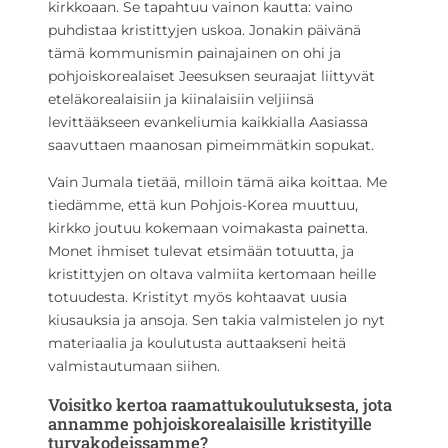
kirkkoaan. Se tapahtuu vainon kautta: vaino
puhdistaa kristittyjen uskoa. Jonakin päivänä
tämä kommunismin painajainen on ohi ja
pohjoiskorealaiset Jeesuksen seuraajat liittyvät
eteläkorealaisiin ja kiinalaisiin veljiinsä
levittääkseen evankeliumia kaikkialla Aasiassa
saavuttaen maanosan pimeimmätkin sopukat.
Vain Jumala tietää, milloin tämä aika koittaa. Me
tiedämme, että kun Pohjois-Korea muuttuu,
kirkko joutuu kokemaan voimakasta painetta.
Monet ihmiset tulevat etsimään totuutta, ja
kristittyjen on oltava valmiita kertomaan heille
totuudesta. Kristityt myös kohtaavat uusia
kiusauksia ja ansoja. Sen takia valmistelen jo nyt
materiaalia ja koulutusta auttaakseni heitä
valmistautumaan siihen.
Voisitko kertoa raamattukoulutuksesta, jota
annamme pohjoiskorealaisille kristityille
turvakodeissamme?