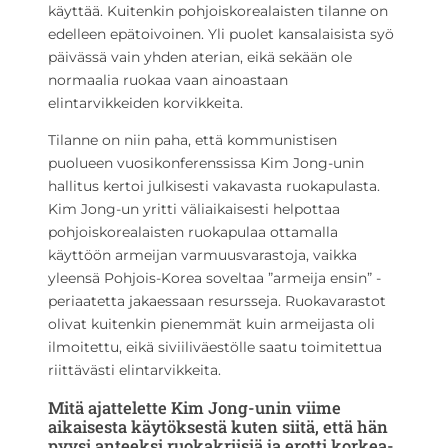
käyttää. Kuitenkin pohjoiskorealaisten tilanne on
edelleen epätoivoinen. Yli puolet kansalaisista syö
päivässä vain yhden aterian, eikä sekään ole
normaalia ruokaa vaan ainoastaan
elintarvikkeiden korvikkeita.
Tilanne on niin paha, että kommunistisen
puolueen vuosikonferenssissa Kim Jong-unin
hallitus kertoi julkisesti vakavasta ruokapulasta.
Kim Jong-un yritti väliaikaisesti helpottaa
pohjoiskorealaisten ruokapulaa ottamalla
käyttöön armeijan varmuusvarastoja, vaikka
yleensä Pohjois-Korea soveltaa ”armeija ensin” -
periaatetta jakaessaan resursseja. Ruokavarastot
olivat kuitenkin pienemmät kuin armeijasta oli
ilmoitettu, eikä siviiliväestölle saatu toimitettua
riittävästi elintarvikkeita.
Mitä ajattelette Kim Jong-unin viime
aikaisesta käytöksestä kuten siitä, että hän
pyysi anteeksi ruokakriisiä ja erotti korkea-