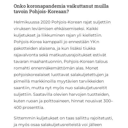
Onko koronapandemia vaikuttanut muilla
tavoin Pohjois-Koreaan?
Helmikuussa 2020 Pohjois-Korean rajat suljettiin
viruksen leviämisen ehkäisemiseksi. Kaikki
kuljetukset ja liikkuminen rajan yli kiellettiin.
Pohjois-Korea kamppaili jo ennestään YK:n
pakotteiden alaisena, ja kun lisäksi tiukka
rajavalvonta sekä matkustusrajoitukset estivät
tavaran maahantuonnin, Pohjois-Korean talous
romahti ennennäkemättömän alas. Monet
pohjoiskorealaiset luottavat salakuljetettujen ja
pimeillä markkinoilla myytävien tarvikkeiden
saantiin, mutta nyt myös nuo salakuljetusreitit
suljettiin. Saatavilla olevien harvojen tuotteiden,
kuten ruoan ja polttoaineen, hinnat nousivat 300–
400 prosenttia.
Sittemmin kuljetukset on taas sallittu rajoitetusti,
ja myös osaa salakuljetusreiteistä voi jälleen