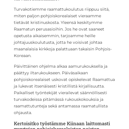
Turvakotiemme raamattukoulutus riippuu siitä,
miten paljon pohjoiskorealaiset vieraamme
tietävät kristinuskosta. Yleensä keskitymme
Raamatun perusasioihin. Jos he ovat saaneet
opetusta aikaisemmin, tarjoamme heille
johtajuuskoulutusta, jotta he voisivat johtaa
maanalaisia kirkkoja palattuaan takaisin Pohjois-
Koreaan.
Päivittäinen ohjelma alkaa aamurukouksella ja
päättyy iltarukoukseen. Päiväsaikaan
pohjoiskorealaiset uskovat opiskelevat Raamattua
ja lukevat itsenäisesti kristillistä kirjallisuutta.
Paikalliset työntekijät vierailevat säännöllisesti
turvakodeissa pitämässä rukouskokouksia ja
raamattutunteja sekä antamassa raamatullista
ohjausta.
Kertoisitko työstämme Kiinaan laittomasti
myytyjen pohjoiskorealaisten naisten