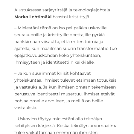
Alustuksessa sarjayrittäjä ja teknologiajohtaja
Marko Lehtimäki
haastoi kristittyjä.
– Mielestäni tämä on iso pelipaikka uskoville
seurakunnille ja kristityille opettajille pyrkiä
hankkimaan viisautta, että miten toimia ja
ajatella, kun maailman suurin transformaatio tuo
epäjatkuvuuskohdan koko yhteiskuntaan,
ihmisyyteen ja identiteettiin kaikkialle.
– Ja kun suurimmat kriisit kohtaavat
yhteiskuntaa, ihmiset tulevat etsimään totuuksia
ja vastauksia. Ja kun ihmisen omaan tekemiseen
perustuva identiteetti musertuu, ihmiset etsivät
pohjaa omalle arvolleen, ja meillä on heille
vastauksia.
– Uskovien täytyy mielestäni olla tekoälyn
kehityksen kärjessä. Koska tekoälyn arvomaailma
tulee vaikuttamaan enemmän ihmisten