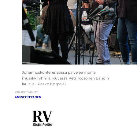
Juhannuskonferenssissa palvelee monia
musiikkiryhmiä. Kuvassa Petri Kosonen Bandin
laulajia. (Paavo Korpela)
KIRJOITTANUT
ANSSI TIITTANEN