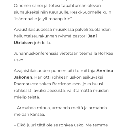
Oinonen sanoi ja totesi tapahtuman olevan
siunaukseksi niin Keuruulle, Keski-Suomelle kuin
“isänmaalle ja yli maanpiirin”.
Avaustilaisuudessa musiikissa palveli Suolahden
helluntaiseurakunnan ryhmä pastori
Jani
Utriaisen
johdolla.
Juhannuskonferenssia vietetään teemalla Rohkea
usko.
Avajaistilaisuuden puheen piti toimittaja
Anniina
Jakonen
. Hän otti rohkean uskon esikuvaksi
Raamatusta sokea Bartimaoksen, joka huusi
rohkeasti avuksi Jeesusta, välittämättä muiden
mielipiteistä.
– Armahda minua, armahda meitä ja armahda
meidän kansaa.
– Eikö juuri tätä ole se rohkea usko. Me temme