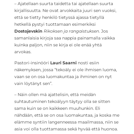
– Ajatellaan suurta taidetta tai ajatellaan suurta
kirjallisuutta. Ne ovat arvokkaita juuri sen vuoksi,
että se tietty henkilö tietyssä ajassa tietyllä
hetkellä pystyi tuottamaan esimerkiksi
Dostojevskin
Rikoksen ja rangaistuksen
. Jos
samanlaisia kirjoja saa nappia painamalla vaikka
kuinka paljon, niin se kirja ei ole enää yhtä
arvokas.
Pastori-insinööri
Lauri Saarni
nosti esiin
näkemyksen, jossa “tekoäly ei ole ihmisen luoma,
vaan se on osa luomakuntaa ja ihminen on nyt
vain löytänyt sen”.
– Näin ollen mä ajattelisin, että meidän
suhtautuminen tekoälyyn täytyy olla se sitten
sama kuin se on kaikkeen muuhunkin. Eli
nähdään, että se on osa luomakuntaa, ja koska me
elämme syntiin langenneessa maailmassa, niin se
asia voi olla tuottamassa sekä hyvää että huonoa.