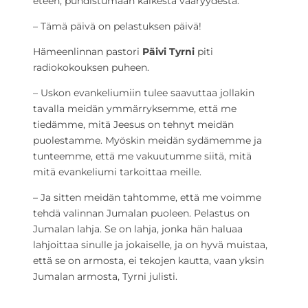
eteen, puhdistumaan kaikesta vääryydestä.
– Tämä päivä on pelastuksen päivä!
Hämeenlinnan pastori
Päivi Tyrni
piti
radiokokouksen puheen.
– Uskon evankeliumiin tulee saavuttaa jollakin
tavalla meidän ymmärryksemme, että me
tiedämme, mitä Jeesus on tehnyt meidän
puolestamme. Myöskin meidän sydämemme ja
tunteemme, että me vakuutumme siitä, mitä
mitä evankeliumi tarkoittaa meille.
– Ja sitten meidän tahtomme, että me voimme
tehdä valinnan Jumalan puoleen. Pelastus on
Jumalan lahja. Se on lahja, jonka hän haluaa
lahjoittaa sinulle ja jokaiselle, ja on hyvä muistaa,
että se on armosta, ei tekojen kautta, vaan yksin
Jumalan armosta, Tyrni julisti.