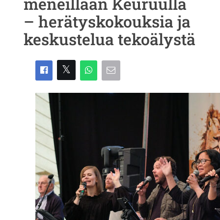
meneillään Keuruulla
– herätyskokouksia ja
keskustelua tekoälystä