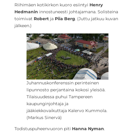
Riihimäen kotikirkon kuoro esiintyi
Henry
Hedmanin
innostuneesti johtajamana. Solisteina
toimivat
Robert
ja
Piia Berg
.
(Juttu jatkuu kuvan
jälkeen.)
Juhannuskonferenssin perinteinen
lipunnosto perjantaina kokosi yleisöä.
Tilaisuudessa puhui Tampereen
kaupunginjohtaja ja
jääkiekkovaikuttaja Kalervo Kummola.
(Markus Sinervä)
Todistuspuheenvuoron piti
Hanna Nyman
.