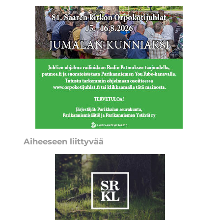
Aiheeseen liittyvää