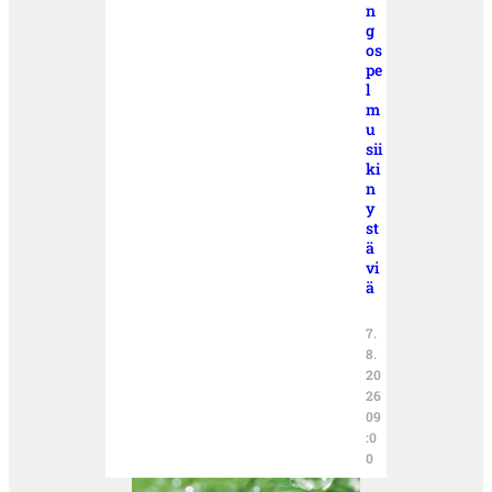
n
g
os
pe
l
m
u
sii
ki
n
y
st
ä
vi
ä
7.
8.
20
26
09
:0
0