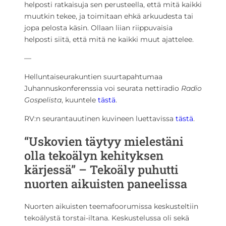
helposti ratkaisuja sen perusteella, että mitä kaikki
muutkin tekee, ja toimitaan ehkä arkuudesta tai
jopa pelosta käsin. Ollaan liian riippuvaisia
helposti siitä, että mitä ne kaikki muut ajattelee.
—
Helluntaiseurakuntien suurtapahtumaa
Juhannuskonferenssia voi seurata nettiradio
Radio
Gospelista
, kuuntele
tästä
.
RV:n seurantauutinen kuvineen luettavissa
tästä
.
“Uskovien täytyy mielestäni
olla tekoälyn kehityksen
kärjessä” – Tekoäly puhutti
nuorten aikuisten paneelissa
Nuorten aikuisten teemafoorumissa keskusteltiin
tekoälystä torstai-iltana. Keskustelussa oli sekä