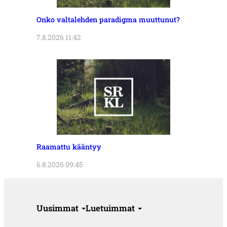
Onko valtalehden paradigma muuttunut?
7.8.2026 11:42
Raamattu kääntyy
6.8.2026 09:45
Uusimmat
Luetuimmat