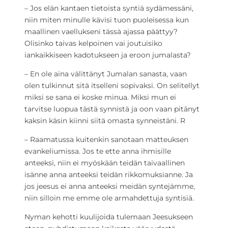
– Jos elän kantaen tietoista syntiä sydämessäni,
niin miten minulle kävisi tuon puoleisessa kun
maallinen vaellukseni tässä ajassa päättyy?
Olisinko taivas kelpoinen vai joutuisiko
iankaikkiseen kadotukseen ja eroon jumalasta?
– En ole aina välittänyt Jumalan sanasta, vaan
olen tulkinnut sitä itselleni sopivaksi. On selitellyt
miksi se sana ei koske minua. Miksi mun ei
tarvitse luopua tästä synnistä ja oon vaan pitänyt
kaksin käsin kiinni siitä omasta synneistäni. R
– Raamatussa kuitenkin sanotaan matteuksen
evankeliumissa. Jos te ette anna ihmisille
anteeksi, niin ei myöskään teidän taivaallinen
isänne anna anteeksi teidän rikkomuksianne. Ja
jos jeesus ei anna anteeksi meidän syntejämme,
niin silloin me emme ole armahdettuja syntisiä.
Nyman kehotti kuulijoida tulemaan Jeesukseen