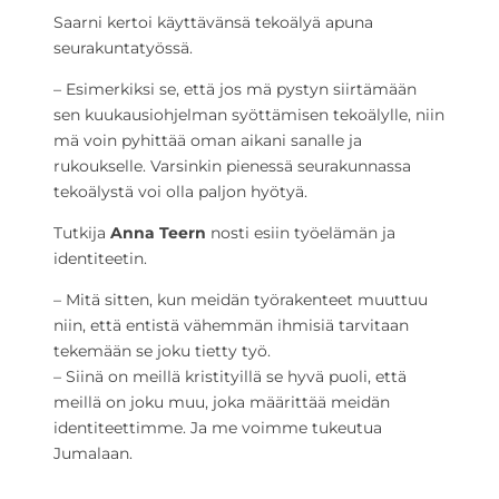
Saarni kertoi käyttävänsä tekoälyä apuna
seurakuntatyössä.
– Esimerkiksi se, että jos mä pystyn siirtämään
sen kuukausiohjelman syöttämisen tekoälylle, niin
mä voin pyhittää oman aikani sanalle ja
rukoukselle. Varsinkin pienessä seurakunnassa
tekoälystä voi olla paljon hyötyä.
Tutkija
Anna Teern
nosti esiin työelämän ja
identiteetin.
– Mitä sitten, kun meidän työrakenteet muuttuu
niin, että entistä vähemmän ihmisiä tarvitaan
tekemään se joku tietty työ.
– Siinä on meillä kristityillä se hyvä puoli, että
meillä on joku muu, joka määrittää meidän
identiteettimme. Ja me voimme tukeutua
Jumalaan.