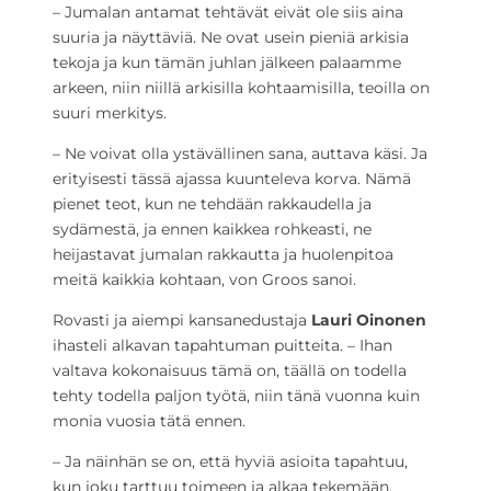
– Jumalan antamat tehtävät eivät ole siis aina
suuria ja näyttäviä. Ne ovat usein pieniä arkisia
tekoja ja kun tämän juhlan jälkeen palaamme
arkeen, niin niillä arkisilla kohtaamisilla, teoilla on
suuri merkitys.
– Ne voivat olla ystävällinen sana, auttava käsi. Ja
erityisesti tässä ajassa kuunteleva korva. Nämä
pienet teot, kun ne tehdään rakkaudella ja
sydämestä, ja ennen kaikkea rohkeasti, ne
heijastavat jumalan rakkautta ja huolenpitoa
meitä kaikkia kohtaan, von Groos sanoi.
Rovasti ja aiempi kansanedustaja
Lauri Oinonen
ihasteli alkavan tapahtuman puitteita. – Ihan
valtava kokonaisuus tämä on, täällä on todella
tehty todella paljon työtä, niin tänä vuonna kuin
monia vuosia tätä ennen.
– Ja näinhän se on, että hyviä asioita tapahtuu,
kun joku tarttuu toimeen ja alkaa tekemään,