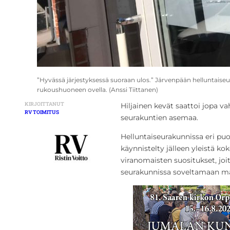
”Hyvässä järjestyksessä suoraan ulos.” Järvenpään helluntaiseu
rukoushuoneen ovella. (Anssi Tiittanen)
KIRJOITTANUT
Hiljainen kevät saattoi jopa va
RV TOIMITUS
seurakuntien asemaa.
Helluntaiseurakunnissa eri puo
käynnistelty jälleen yleistä 
viranomaisten suositukset, joi
seurakunnissa soveltamaan m