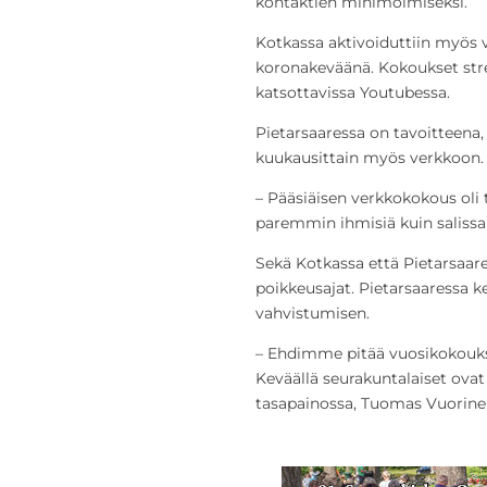
kontaktien minimoimiseksi.
Kotkassa aktivoiduttiin myös 
koronakeväänä. Kokoukset stre
katsottavissa Youtubessa.
Pietarsaaressa on tavoitteena, e
kuukausittain myös verkkoon.
– Pääsiäisen verkkokokous oli t
paremmin ihmisiä kuin saliss
Sekä Kotkassa että Pietarsaar
poikkeusajat. Pietarsaaressa k
vahvistumisen.
– Ehdimme pitää vuosikokoukse
Keväällä seurakuntalaiset ovat o
tasapainossa, Tuomas Vuorine