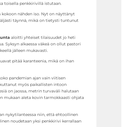
a toisella penkkirivillä istutaan.
kokoon nähden iso. Nyt on näyttänyt
väljästi täynnä, mikä on tietysti tuntunut
kunta
aloitti yhteiset tilaisuudet jo heti
sa. Syksyn alkaessa väkeä on ollut pastori
eellä jälleen mukavasti.
uavat pitää karanteenia, mikä on ihan
 koko pandemian ajan vain viitisen
kuttanut myös paikallisten intoon
siä on jaossa, metrin turvaväli halutaan
sen mukaan aleta kovin tarmokkaasti ohjata
n nykytilanteessa niin, että ehtoollinen
linen noudetaan yksi penkkirivi kerrallaan