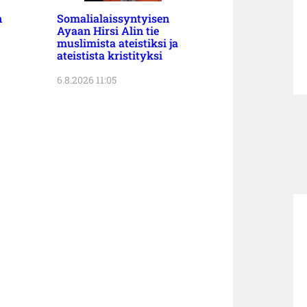
n
Somalialaissyntyisen
Ayaan Hirsi Alin tie
muslimista ateistiksi ja
ateistista kristityksi
6.8.2026 11:05