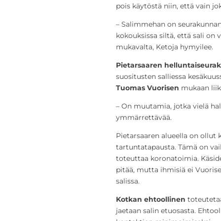
pois käytöstä niin, että vain jok
– Salimmehan on seurakunnan 
kokouksissa siltä, että sali on 
mukavalta, Ketoja hymyilee.
Pietarsaaren helluntaiseura
suositusten salliessa kesäkuus
Tuomas Vuorisen
mukaan liikk
– On muutamia, jotka vielä hal
ymmärrettävää.
Pietarsaaren alueella on ollut
tartuntatapausta. Tämä on vai
toteuttaa koronatoimia. Käside
pitää, mutta ihmisiä ei Vuori
salissa.
Kotkan ehtoollinen
toteutetaa
jaetaan salin etuosasta. Ehtool