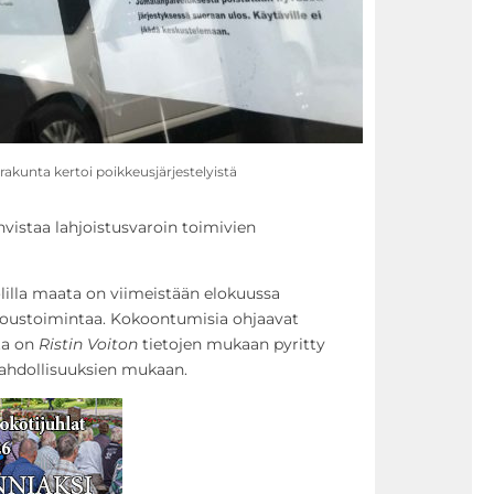
rakunta kertoi poikkeusjärjestelyistä
hvistaa lahjoistusvaroin toimivien
lilla maata on viimeistään elokuussa
kokoustoimintaa. Kokoontumisia ohjaavat
ta on
Ristin Voiton
tietojen mukaan pyritty
ahdollisuuksien mukaan.