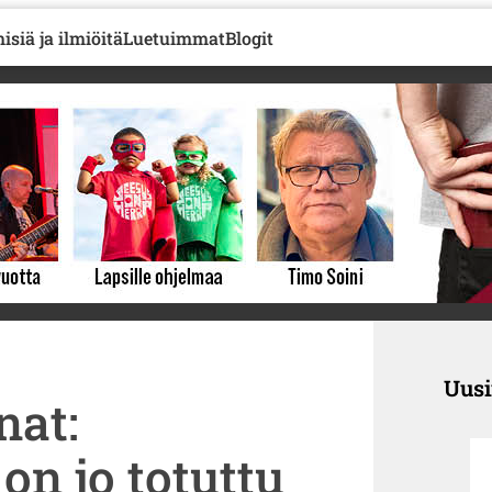
isiä ja ilmiöitä
Luetuimmat
Blogit
Uus
nat:
on jo totuttu