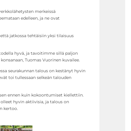
verkkolähetysten merkeissä
emataan edelleen, ja ne ovat
ttä jatkossa tehtäisiin yksi tilaisuus
odella hyvä, ja tavoitimme sillä paljon
a konsanaan, Tuomas Vuorinen kuvailee.
essa seurakunnan talous on kestänyt hyvin
evät toi tullessaan selkeän talouden
n ennen kuin kokoontumiset kiellettiin.
lleet hyvin aktiivisia, ja talous on
n kertoo.