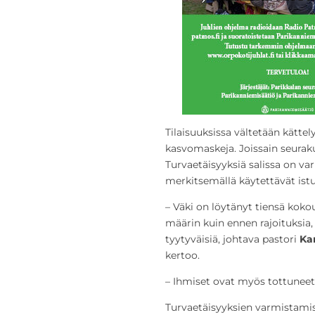
Tilaisuuksissa vältetään kättel
kasvomaskeja. Joissain seurak
Turvaetäisyyksiä salissa on va
merkitsemällä käytettävät istu
– Väki on löytänyt tiensä koko
määrin kuin ennen rajoituksia
tyytyväisiä, johtava pastori
Kar
kertoo.
– Ihmiset ovat myös tottuneet 
Turvaetäisyyksien varmistamis