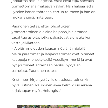
johdattaa minua arjessa. Asiat eivät tipu sohvalla
toimettomana makaavan syliin. Hän haluaa, että
kyselen hänen tahtoaan, tartun toimeen ja hän on
mukana siinä, mitä teen.
Paunonen tietää, ettei johdatuksen
ymmärtäminen ole aina helppoa ja elämässä
tapahtuu asioita, jotka paljastuvat siunauksiksi
vasta jälkikäteen.
– Aloitimme uuden kaupan nöyrällä mielellä.
Meitä paremmat ja lahjakkaammat ovat pitäneet
kauppoja menestyksellä vuosikymmeniä ja ovat
nyt joutuneet antamaan periksi nykyajan
paineissa, Paunonen toteaa.
Kristillisen kirjan ystäville on tulossa toinenkin
hyvä uutinen. Paunonen avaa helmikuun aikana
kirjakaupan myös Helsingissä.