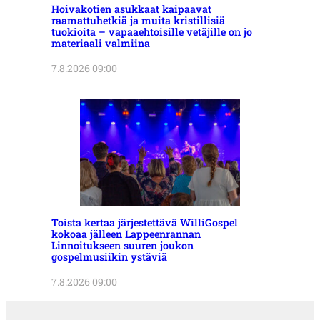
Hoivakotien asukkaat kaipaavat
raamattuhetkiä ja muita kristillisiä
tuokioita – vapaaehtoisille vetäjille on jo
materiaali valmiina
7.8.2026 09:00
Toista kertaa järjestettävä WilliGospel
kokoaa jälleen Lappeenrannan
Linnoitukseen suuren joukon
gospelmusiikin ystäviä
7.8.2026 09:00