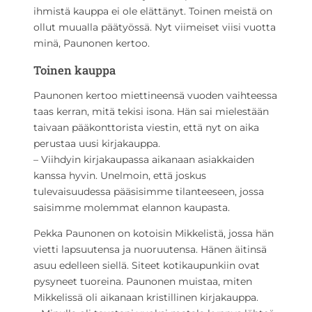
ihmistä kauppa ei ole elättänyt. Toinen meistä on
ollut muualla päätyössä. Nyt viimeiset viisi vuotta
minä, Paunonen kertoo.
Toinen kauppa
Paunonen kertoo miettineensä vuoden vaihteessa
taas kerran, mitä tekisi isona. Hän sai mielestään
taivaan pääkonttorista viestin, että nyt on aika
perustaa uusi kirjakauppa.
– Viihdyin kirjakaupassa aikanaan asiakkaiden
kanssa hyvin. Unelmoin, että joskus
tulevaisuudessa pääsisimme tilanteeseen, jossa
saisimme molemmat elannon kaupasta.
Pekka Paunonen on kotoisin Mikkelistä, jossa hän
vietti lapsuutensa ja nuoruutensa. Hänen äitinsä
asuu edelleen siellä. Siteet kotikaupunkiin ovat
pysyneet tuoreina. Paunonen muistaa, miten
Mikkelissä oli aikanaan kristillinen kirjakauppa.