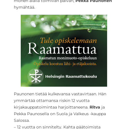
monen alalla toimivan päivän,
Pekka Paunonen
hymähtää.
Paunonen tietää kulkevansa vastavirtaan. Hän
ymmärtää ottamansa riskin 12 vuotta
kirjakauppatoimintaa harjoittaneena.
Ritva
ja
Pekka Paunosella on Suola ja Valkeus -kauppa
Salossa.
– 12 vuotta on sinnitelty. Kahta päätoimista