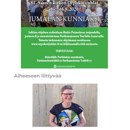
Aiheeseen liittyvää