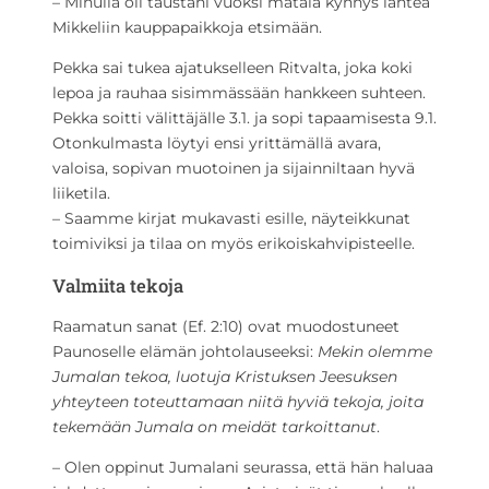
– Minulla oli taustani vuoksi matala kynnys lähteä
Mikkeliin kauppapaikkoja etsimään.
Pekka sai tukea ajatukselleen Ritvalta, joka koki
lepoa ja rauhaa sisimmässään hankkeen suhteen.
Pekka soitti välittäjälle 3.1. ja sopi tapaamisesta 9.1.
Otonkulmasta löytyi ensi yrittämällä avara,
valoisa, sopivan muotoinen ja sijainniltaan hyvä
liiketila.
– Saamme kirjat mukavasti esille, näyteikkunat
toimiviksi ja tilaa on myös erikoiskahvipisteelle.
Valmiita tekoja
Raamatun sanat (Ef. 2:10) ovat muodostuneet
Paunoselle elämän johtolauseeksi:
Mekin olemme
Jumalan tekoa, luotuja Kristuksen Jeesuksen
yhteyteen toteuttamaan niitä hyviä tekoja, joita
tekemään Jumala on meidät tarkoittanut
.
– Olen oppinut Jumalani seurassa, että hän haluaa